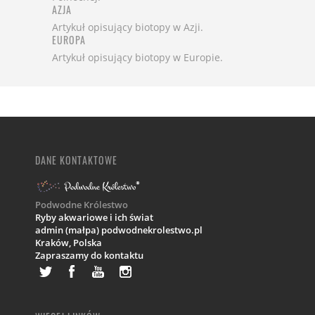
AZJA
Artykuł opisujący biotopy w Azji.
EUROPA
Artykuł opisujący biotopy w Europie.
DANE KONTAKTOWE
Podwodne Królestwo
Ryby akwariowe i ich świat
admin (małpa) podwodnekrolestwo.pl
Kraków,
Polska
Zapraszamy do kontaktu