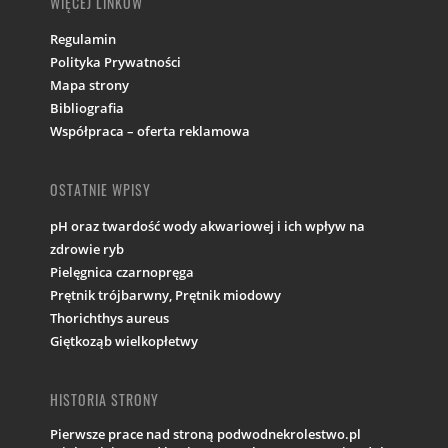
WIĘCEJ LINKÓW
Regulamin
Polityka Prywatności
Mapa strony
Bibliografia
Współpraca – oferta reklamowa
OSTATNIE WPISY
pH oraz twardość wody akwariowej i ich wpływ na
zdrowie ryb
Pielęgnica czarnopręga
Prętnik trójbarwny, Prętnik miodowy
Thorichthys aureus
Giętkoząb wielkopłetwy
HISTORIA STRONY
Pierwsze prace nad stroną podwodnekrolestwo.pl