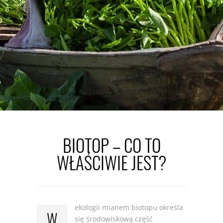
BIOTOP
BIOTOP – CO TO
WŁAŚCIWIE JEST?
ekologii mianem biotopu określa
W
się środowiskową część