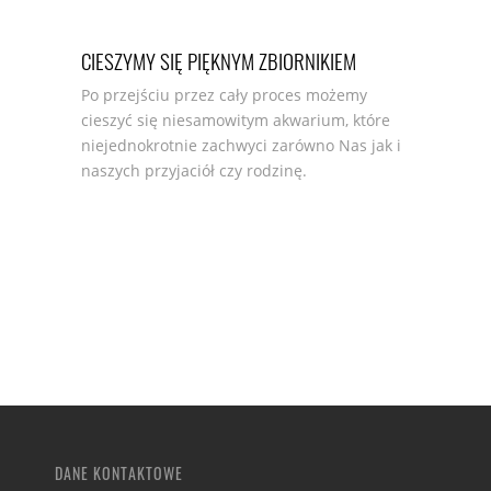
CIESZYMY SIĘ PIĘKNYM ZBIORNIKIEM
Po przejściu przez cały proces możemy
cieszyć się niesamowitym akwarium, które
niejednokrotnie zachwyci zarówno Nas jak i
naszych przyjaciół czy rodzinę.
DANE KONTAKTOWE