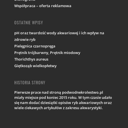
Współpraca – oferta reklamowa
OSTATNIE WPISY
pH oraz twardość wody akwariowej i ich wpływ na
zdrowie ryb
Pielęgnica czarnopręga
Prętnik trójbarwny, Prętnik miodowy
Thorichthys aureus
Giętkoząb wielkopłetwy
HISTORIA STRONY
Pierwsze prace nad stroną podwodnekrolestwo.pl
miały miejsce pod koniec 2015 roku. W tym czasie udało
się nam dodać dziesiątki opisów ryb akwariowych oraz
wiele ciekawych artykułów z zakresu akwarystyki.