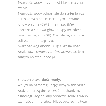
Twar­dość wody – czym jest i jakie ma zna­
cze­nie?
Twar­dość wody odnosi się do stę­że­nia roz­
pusz­czo­nych soli mine­ral­nych, głów­nie
jonów wap­nia (Ca²⁺) i magnezu (Mg²⁺).
Rozróż­nia się dwa główne typy twar­do­ści:
twar­dość ogólna (GH): Okre­śla ogólną ilość
soli wap­nia i magnezu.
twar­dość węgla­nowa (KH): Okre­śla ilość
węgla­nów i dwuwęgla­nów, wpły­wa­jąc tym
samym na sta­bil­ność pH.
Zna­cze­nie twar­do­ści wody:
Wpływ na osmo­re­gu­la­cję: Ryby w tward­szej
wodzie muszą dosto­so­wać mecha­ni­zmy
osmo­re­gu­la­cyjne, aby pora­dzić sobie z więk­
szą ilo­ścią mine­ra­łów. Nie­od­po­wied­nia twar­