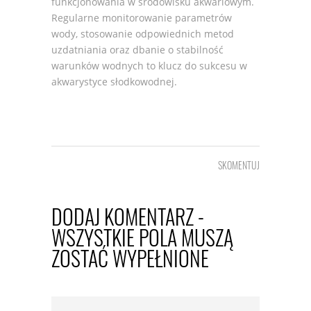
funkcjonowania w środowisku akwariowym.
Regularne monitorowanie parametrów
wody, stosowanie odpowiednich metod
uzdatniania oraz dbanie o stabilność
warunków wodnych to klucz do sukcesu w
akwarystyce słodkowodnej.
SKOMENTUJ
DODAJ KOMENTARZ -
WSZYSTKIE POLA MUSZĄ
ZOSTAĆ WYPEŁNIONE