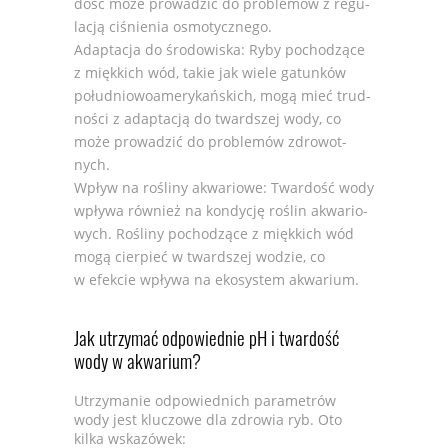
dość może pro­wa­dzić do pro­ble­mów z regu­
la­cją ciśnie­nia osmo­tycz­nego.
Adap­ta­cja do śro­do­wi­ska: Ryby pocho­dzące
z mięk­kich wód, takie jak wiele gatun­ków
połu­dnio­wo­ame­ry­kań­skich, mogą mieć trud­
no­ści z adap­ta­cją do tward­szej wody, co
może pro­wa­dzić do pro­ble­mów zdro­wot­
nych.
Wpływ na rośliny akwa­riowe: Twar­dość wody
wpływa rów­nież na kon­dy­cję roślin akwa­rio­
wych. Rośliny pocho­dzące z mięk­kich wód
mogą cier­pieć w tward­szej wodzie, co
w efek­cie wpływa na eko­sys­tem akwa­rium.
Jak utrzy­mać odpo­wied­nie pH i twar­dość
wody w akwa­rium?
Utrzy­ma­nie odpo­wied­nich para­me­trów
wody jest klu­czowe dla zdro­wia ryb. Oto
kilka wska­zó­wek: