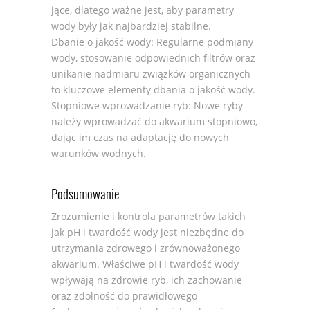
jące, dla­tego ważne jest, aby para­me­try
wody były jak najbar­dziej sta­bilne.
Dba­nie o jakość wody: Regu­larne podmiany
wody, sto­so­wa­nie odpo­wied­nich fil­trów oraz
uni­ka­nie nadmiaru związ­ków orga­nicz­nych
to klu­czowe ele­menty dba­nia o jakość wody.
Stop­niowe wpro­wa­dza­nie ryb: Nowe ryby
należy wpro­wa­dzać do akwa­rium stop­niowo,
dając im czas na adap­ta­cję do nowych
warun­ków wod­nych.
Podsumowanie
Zrozumienie i kontrola parametrów takich
jak pH i twardość wody jest niezbędne do
utrzymania zdrowego i zrównoważonego
akwarium. Właściwe pH i twardość wody
wpływają na zdrowie ryb, ich zachowanie
oraz zdolność do prawidłowego