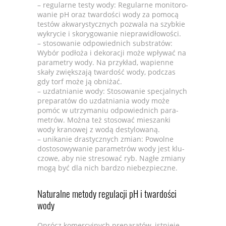
– regu­larne testy wody: Regu­larne moni­to­ro­
wa­nie pH oraz twar­do­ści wody za pomocą
testów akwa­ry­stycznych pozwala na szyb­kie
wykry­cie i sko­ry­go­wa­nie nie­pra­wi­dło­wo­ści.
– sto­so­wa­nie odpo­wied­nich sub­stra­tów:
Wybór podłoża i deko­ra­cji może wpły­wać na
para­me­try wody. Na przy­kład, wapienne
skały zwięk­szają twar­dość wody, pod­czas
gdy torf może ją obni­żać.
– uzdat­nia­nie wody: Sto­so­wa­nie spe­cjal­nych
pre­pa­ra­tów do uzdat­nia­nia wody może
pomóc w utrzy­ma­niu odpo­wied­nich para­
me­trów. Można też sto­so­wać mie­szanki
wody kra­no­wej z wodą desty­lo­waną.
– uni­ka­nie dra­stycz­nych zmian: Powolne
dosto­so­wy­wa­nie para­me­trów wody jest klu­
czowe, aby nie stre­so­wać ryb. Nagłe zmiany
mogą być dla nich bar­dzo nie­bez­pieczne.
Natu­ralne metody regu­la­cji pH i twar­do­ści
wody
Oprócz komer­cyj­nych pre­pa­ra­tów, ist­nieje