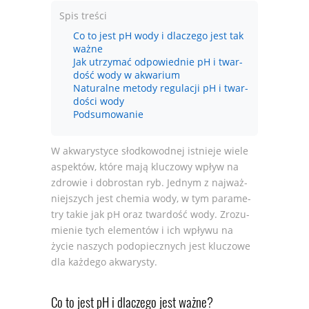
Spis treści
Co to jest pH wody i dlaczego jest tak
ważne
Jak utrzy­mać odpo­wied­nie pH i twar­
dość wody w akwa­rium
Natu­ralne metody regu­la­cji pH i twar­
do­ści wody
Podsumowanie
W akwa­ry­styce słod­ko­wod­nej ist­nieje wiele
aspek­tów, które mają klu­czowy wpływ na
zdro­wie i dobro­stan ryb. Jed­nym z naj­waż­
niej­szych jest che­mia wody, w tym para­me­
try takie jak pH oraz twar­dość wody. Zro­zu­
mie­nie tych ele­men­tów i ich wpływu na
życie naszych pod­opiecz­nych jest klu­czowe
dla każ­dego akwa­ry­sty.
Co to jest pH i dla­czego jest ważne?