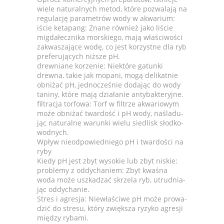
wiele natu­ral­nych metod, które pozwa­lają na
regu­la­cję para­me­trów wody w akwa­rium:
iście keta­pang: Znane rów­nież jako liście
mig­da­łecz­nika mor­skiego, mają wła­ści­wo­ści
zakwa­sza­jące wodę, co jest korzystne dla ryb
pre­fe­rujących niż­sze pH.
drew­niane korze­nie: Niek­tóre gatunki
drewna, takie jak mopani, mogą deli­kat­nie
obni­żać pH, jed­no­cze­śnie doda­jąc do wody
taniny, które mają dzia­ła­nie anty­bak­te­ryjne.
fil­tra­cja tor­fowa: Torf w fil­trze akwa­rio­wym
może obni­żać twar­dość i pH wody, naśla­du­
jąc natu­ralne warunki wielu sie­dlisk słod­ko­
wod­nych.
Wpływ nieodpo­wied­niego pH i twar­do­ści na
ryby
Kiedy pH jest zbyt wyso­kie lub zbyt niskie:
pro­blemy z oddy­cha­niem: Zbyt kwa­śna
woda może uszka­dzać skrzela ryb, utrud­nia­
jąc oddy­cha­nie.
Stres i agre­sja: Niew­ła­ściwe pH może pro­wa­
dzić do stresu, który zwięk­sza ryzyko agre­sji
mię­dzy rybami.