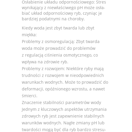
Osła­bie­nie układu odpor­no­ścio­wego: Stres
wyni­ka­jący z nie­wła­ści­wego pH może osła­
biać układ odpor­no­ściowy ryb, czy­niąc je
bar­dziej podat­nymi na cho­roby.
Kiedy woda jest zbyt twarda lub zbyt
miękka:
Pro­blemy z osmoregu­la­cją: Zbyt twarda
woda może pro­wa­dzić do pro­ble­mów
z regu­la­cją ciśnie­nia osmo­tycz­nego, co
wpływa na zdro­wie ryb.
Pro­blemy z roz­wo­jem: Niek­tóre ryby mają
trud­no­ści z roz­wo­jem w nieodpo­wied­nich
warun­kach wod­nych. Może to pro­wa­dzić do
defor­ma­cji, opóź­nio­nego wzro­stu, a nawet
śmierci.
Zna­cze­nie sta­bil­no­ści para­me­trów wody
Jed­nym z klu­czowych aspek­tów utrzy­ma­nia
zdro­wych ryb jest zapew­nie­nie sta­bil­nych
warun­ków wod­nych. Nagłe zmiany pH lub
twar­do­ści mogą być dla ryb bar­dzo stre­su­