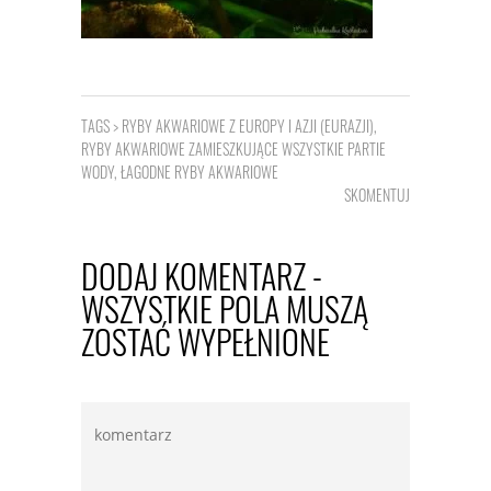
TAGS >
RYBY AKWARIOWE Z EUROPY I AZJI (EURAZJI)
,
RYBY AKWARIOWE ZAMIESZKUJĄCE WSZYSTKIE PARTIE
WODY
,
ŁAGODNE RYBY AKWARIOWE
SKOMENTUJ
DODAJ KOMENTARZ -
WSZYSTKIE POLA MUSZĄ
ZOSTAĆ WYPEŁNIONE