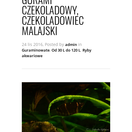
CZEKOLADOWY,
CZEKOLADOWIEC
MALAJSKI
24 lis 2016, Posted by
in
admin
,
,
Guraminowate
Od 30 L do 120 L
Ryby
akwariowe