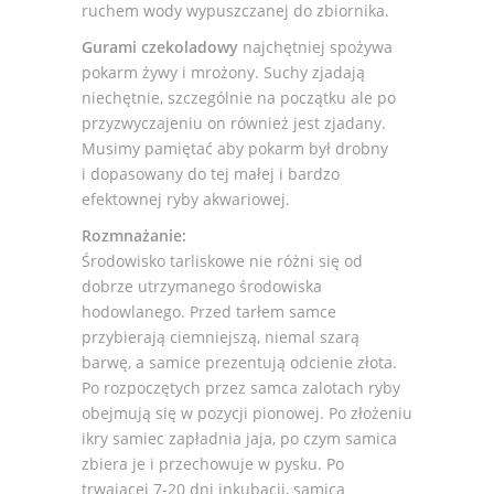
ruchem wody wypuszczanej do zbiornika.
Gurami czekoladowy
najchętniej spożywa
pokarm żywy i mrożony. Suchy zjadają
niechętnie, szczególnie na początku ale po
przyzwyczajeniu on również jest zjadany.
Musimy pamiętać aby pokarm był drobny
i dopasowany do tej małej i bardzo
efektownej ryby akwariowej.
Rozmnażanie:
Środowisko tarliskowe nie różni się od
dobrze utrzymanego środowiska
hodowlanego. Przed tarłem samce
przybierają ciemniejszą, niemal szarą
barwę, a samice prezentują odcienie złota.
Po rozpoczętych przez samca zalotach ryby
obejmują się w pozycji pionowej. Po złożeniu
ikry samiec zapładnia jaja, po czym samica
zbiera je i przechowuje w pysku. Po
trwającej 7-20 dni inkubacji, samica