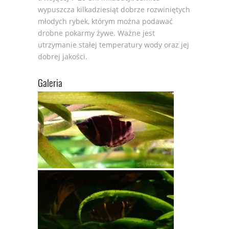
wypuszcza kilkadziesiąt dobrze rozwiniętych
młodych rybek, którym można podawać
drobne pokarmy żywe. Ważne jest
utrzymanie stałej temperatury wody oraz jej
dobrej jakości.
Galeria