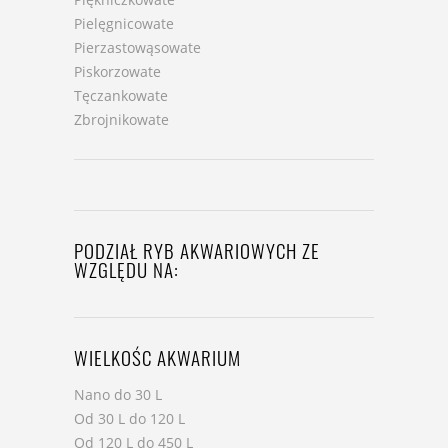
Pielęgnicowate
Pierzastowąsowate
Piskorzowate
Tęczankowate
Zbrojnikowate
PODZIAŁ RYB AKWARIOWYCH ZE
WZGLĘDU NA:
WIELKOŚC AKWARIUM
Nano do 30 L
Od 30 L do 120 L
Od 120 L do 450 L