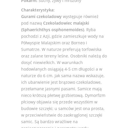
Pokarm:
Suchy, żywy i mrożony
Charakterystyka:
Gurami czekoladowy
występuje również
pod nazwą
Czekoladowiec malajski
(Sphaerichthys osphonemoides)
. Ryba
pochodzi z Azji, gdzie zamieszkuje wody na
Półwyspie Malajskim oraz Borneo i
Sumatrze. W naturze preferują torfowiska
oraz zalane tereny leśne. Osobniki należą do
dosyć niewielkich. W warunkach
hodowlanych osiągają 4-5 cm długości a w
naturze do 6 cm. Jak sama nazwa wskazuje,
ich ubarwienie jest brązowo czekoladowe,
przełamane jasnymi pasami. Samice mają
nieco krótszą płetwę grzbietową. Dymorfizm
płciowy objawia się przede wszystkim w
budowie szczęki; u samców jest ona prosta,
w przeciwieństwie do zaokrąglonej szczęki
samic. Są bardzo wrażliwe na