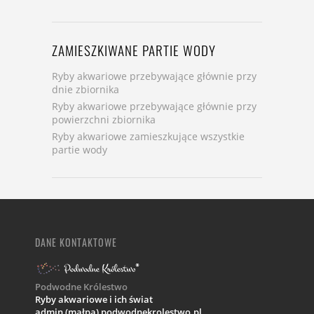
ZAMIESZKIWANE PARTIE WODY
Ryby akwariowe przebywające głównie przy
dnie zbiornika
Ryby akwariowe przebywające głównie przy
powierzchni zbiornika
Ryby akwariowe zamieszkujące wszystkie
partie wody
DANE KONTAKTOWE
Podwodne Królestwo
Ryby akwariowe i ich świat
admin (małpa) podwodnekrolestwo.pl