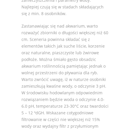
zanieczyszczenia i parametry wody.
Najlepiej czują się w stadach składających
się z min. 8 osobników.
Zastanawiając się nad akwarium, warto
rozważyć zbiorniki o długości większej niż 60
cm. Sceneria powinna składać się z
elementów takich jak suche liście, korzenie
oraz naturalne, piaszczyste lub żwirowe
podłoże. Można śmiało gęsto obsadzic
akwarium roślinnością pamiętając jednak o
wolnej przestrzeni do pływania dla ryb.
Warto zwrócić uwagę, iż w naturze osobniki
zamieszkują kwaśne wody, o odczynie 3 pH.
W środowisku hodowlanym odpowiednim
rozwiązaniem będzie woda o odczynie 4.0-
6.0 pH, temperaturze 23-30°C oraz twardości
5 – 12 ºdGH. Wskazane cotygodniowe
filtrowanie w części nie większej niż 15%
wody oraz wydajny filtr z przyłumionym