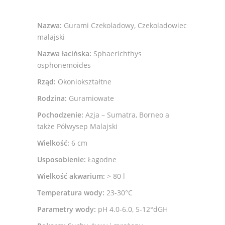
Nazwa:
Gurami Czekoladowy, Czekoladowiec
malajski
Nazwa łacińska:
Sphaerichthys
osphonemoides
Rząd:
Okoniokształtne
Rodzina:
Guramiowate
Pochodzenie:
Azja – Sumatra, Borneo a
także Półwysep Malajski
Wielkość:
6 cm
Usposobienie:
Łagodne
Wielkość akwarium:
> 80 l
Temperatura wody:
23-30°C
Parametry wody:
pH 4.0-6.0, 5-12°dGH