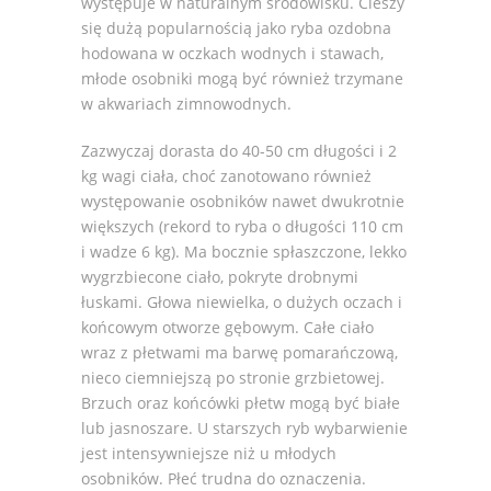
występuje w naturalnym środowisku. Cieszy
się dużą popularnością jako ryba ozdobna
hodowana w oczkach wodnych i stawach,
młode osobniki mogą być również trzymane
w akwariach zimnowodnych.
Zazwyczaj dorasta do 40-50 cm długości i 2
kg wagi ciała, choć zanotowano również
występowanie osobników nawet dwukrotnie
większych (rekord to ryba o długości 110 cm
i wadze 6 kg). Ma bocznie spłaszczone, lekko
wygrzbiecone ciało, pokryte drobnymi
łuskami. Głowa niewielka, o dużych oczach i
końcowym otworze gębowym. Całe ciało
wraz z płetwami ma barwę pomarańczową,
nieco ciemniejszą po stronie grzbietowej.
Brzuch oraz końcówki płetw mogą być białe
lub jasnoszare. U starszych ryb wybarwienie
jest intensywniejsze niż u młodych
osobników. Płeć trudna do oznaczenia.