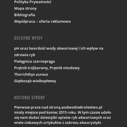
Polityka Prywatności
Mapa strony
Bibliografia
Współpraca – oferta reklamowa
OSTATNIE WPISY
pH oraz twardość wody akwariowej i ich wpływ na
zdrowie ryb
Pielęgnica czarnopręga
Prętnik trójbarwny, Prętnik miodowy
Thorichthys aureus
Giętkoząb wielkopłetwy
HISTORIA STRONY
Pierwsze prace nad stroną podwodnekrolestwo.pl
miały miejsce pod koniec 2015 roku. W tym czasie udało
się nam dodać dziesiątki opisów ryb akwariowych oraz
wiele ciekawych artykułów z zakresu akwarystyki.