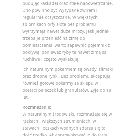
budując kaskadę) oraz stałe napowietrzanie.
Dno powinno być wysypane żwirem i
regularnie oczyszczane. W większych
zbiornikach orfy złote bez problemu
wytrzymają nawet duże mrozy, jeśli jednak
trzeba je przenieść na zimę do
pomieszczenia, warto zapewnić pojemnik z
pokrywą, ponieważ ryby te nawet zimą są
ruchliwe i często wyskakują.
Ich naturalnym pokarmem są owady, ślimaki
oraz drobne rybki. Bez problemu akceptują
również gotowe pokarmy ze sklepu w
postaci pałeczek lub granulatów. Żyje do 18
lat.
Rozmnażanie:
W naturalnym środowisku rozmnażają się w
rzekach i większych strumieniach, w
stawach i oczkach wodnych zdarza się to
dość rzadko. Aby sprowokować je do tarła,