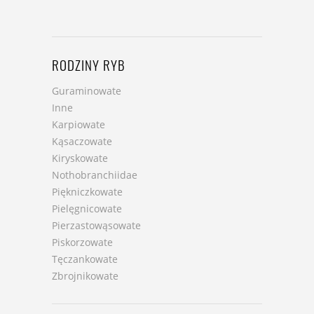
RODZINY RYB
Guraminowate
Inne
Karpiowate
Kąsaczowate
Kiryskowate
Nothobranchiidae
Piękniczkowate
Pielęgnicowate
Pierzastowąsowate
Piskorzowate
Tęczankowate
Zbrojnikowate