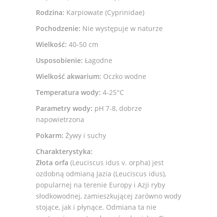
Rodzina:
Karpiowate (Cyprinidae)
Pochodzenie:
Nie występuje w naturze
Wielkość:
40-50 cm
Usposobienie:
Łagodne
Wielkość akwarium:
Oczko wodne
Temperatura wody:
4-25°C
Parametry wody:
pH 7-8, dobrze
napowietrzona
Pokarm:
Żywy i suchy
Charakterystyka:
Złota orfa
(Leuciscus idus v. orpha) jest
ozdobną odmianą Jazia (Leuciscus idus),
popularnej na terenie Europy i Azji ryby
słodkowodnej, zamieszkującej zarówno wody
stojące, jak i płynące. Odmiana ta nie