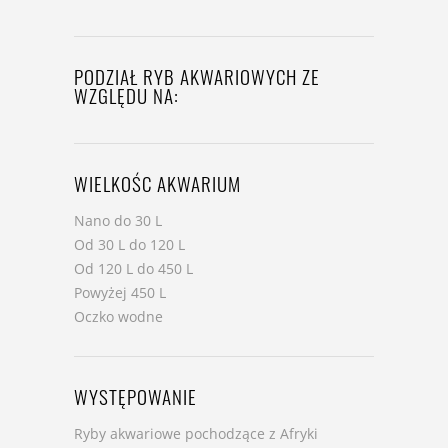
PODZIAŁ RYB AKWARIOWYCH ZE
WZGLĘDU NA:
WIELKOŚC AKWARIUM
Nano do 30 L
Od 30 L do 120 L
Od 120 L do 450 L
Powyżej 450 L
Oczko wodne
WYSTĘPOWANIE
Ryby akwariowe pochodzące z Afryki