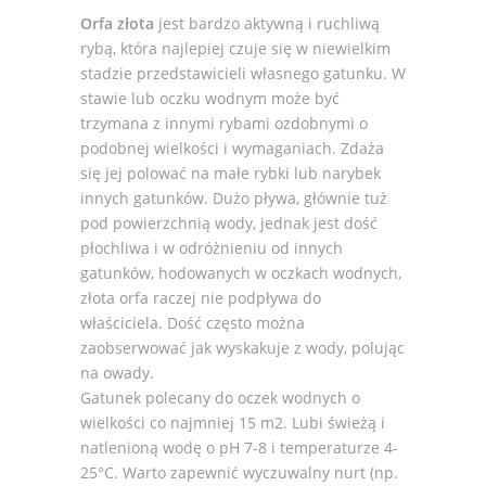
Orfa złota
jest bardzo aktywną i ruchliwą
rybą, która najlepiej czuje się w niewielkim
stadzie przedstawicieli własnego gatunku. W
stawie lub oczku wodnym może być
trzymana z innymi rybami ozdobnymi o
podobnej wielkości i wymaganiach. Zdaża
się jej polować na małe rybki lub narybek
innych gatunków. Dużo pływa, głównie tuż
pod powierzchnią wody, jednak jest dość
płochliwa i w odróżnieniu od innych
gatunków, hodowanych w oczkach wodnych,
złota orfa raczej nie podpływa do
właściciela. Dość często można
zaobserwować jak wyskakuje z wody, polując
na owady.
Gatunek polecany do oczek wodnych o
wielkości co najmniej 15 m2. Lubi świeżą i
natlenioną wodę o pH 7-8 i temperaturze 4-
25°C. Warto zapewnić wyczuwalny nurt (np.