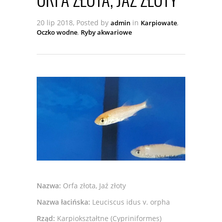
20 lip 2018, Posted by
in
,
admin
Karpiowate
,
Oczko wodne
Ryby akwariowe
Nazwa:
Orfa złota, Jaź złoty
Nazwa łacińska:
Leuciscus idus v. orpha
Rząd:
Karpiokształtne (Cypriniformes)