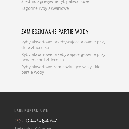
Średnio agresywne ryby akwariowe
Łagodne ryby akwariowe
ZAMIESZKIWANE PARTIE WODY
Ryby akwariowe przebywające głównie przy
dnie zbiornika
Ryby akwariowe przebywające głównie przy
powierzchni zbiornika
Ryby akwariowe zamieszkujące wszystkie
partie wody
DANE KONTAKTOWE
Podwodne Królestwo