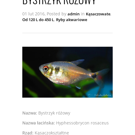
01 lut 2016, Posted by
in
,
admin
Kąsaczowate
,
Od 120 L do 450 L
Ryby akwariowe
Nazwa:
Bystrzyk różowy
Nazwa łacińska:
Hyphessobrycon rosaceus
Rząd:
Kąsaczokształtne