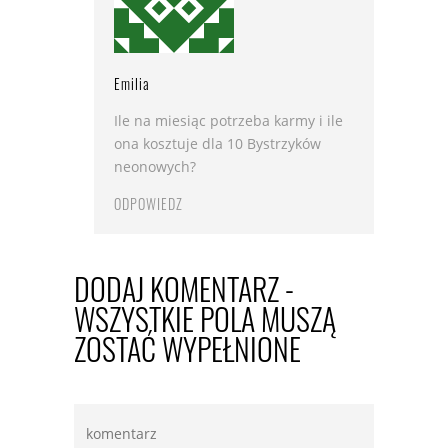
Emilia
Ile na miesiąc potrzeba karmy i ile
ona kosztuje dla 10 Bystrzyków
neonowych?
ODPOWIEDZ
DODAJ KOMENTARZ -
WSZYSTKIE POLA MUSZĄ
ZOSTAĆ WYPEŁNIONE