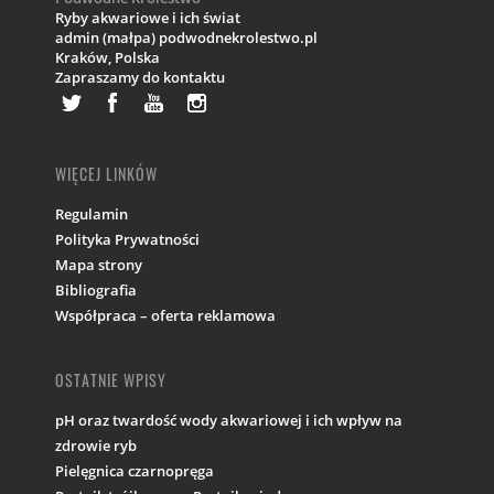
Ryby akwariowe i ich świat
admin (małpa) podwodnekrolestwo.pl
Kraków,
Polska
Zapraszamy do kontaktu
WIĘCEJ LINKÓW
Regulamin
Polityka Prywatności
Mapa strony
Bibliografia
Współpraca – oferta reklamowa
OSTATNIE WPISY
pH oraz twardość wody akwariowej i ich wpływ na
zdrowie ryb
Pielęgnica czarnopręga