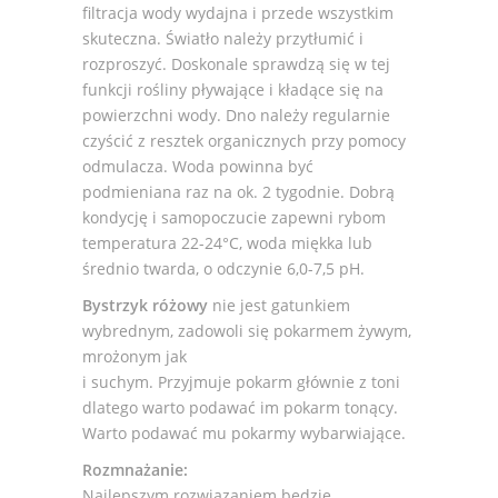
filtracja wody wydajna i przede wszystkim
skuteczna. Światło należy przytłumić i
rozproszyć. Doskonale sprawdzą się w tej
funkcji rośliny pływające i kładące się na
powierzchni wody. Dno należy regularnie
czyścić z resztek organicznych przy pomocy
odmulacza. Woda powinna być
podmieniana raz na ok. 2 tygodnie. Dobrą
kondycję i samopoczucie zapewni rybom
temperatura 22-24°C, woda miękka lub
średnio twarda, o odczynie 6,0-7,5 pH.
Bystrzyk różowy
nie jest gatunkiem
wybrednym, zadowoli się pokarmem żywym,
mrożonym jak
i suchym. Przyjmuje pokarm głównie z toni
dlatego warto podawać im pokarm tonący.
Warto podawać mu pokarmy wybarwiające.
Rozmnażanie:
Najlepszym rozwiązaniem będzie