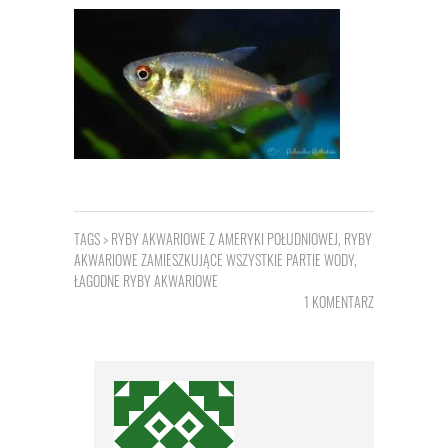
TAGS >
RYBY AKWARIOWE Z AMERYKI POŁUDNIOWEJ
,
RYBY
AKWARIOWE ZAMIESZKUJĄCE WSZYSTKIE PARTIE WODY
,
ŁAGODNE RYBY AKWARIOWE
1 KOMENTARZ