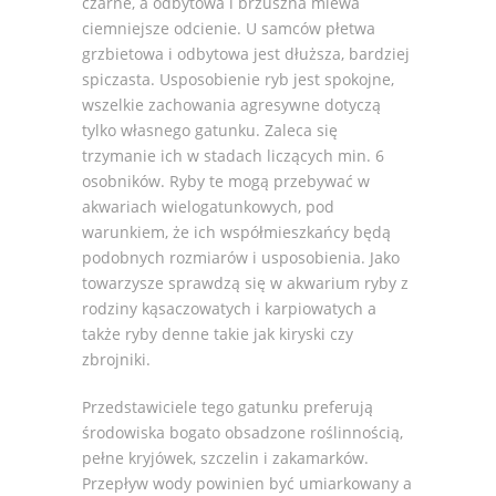
czarne, a odbytowa i brzuszna miewa
ciemniejsze odcienie. U samców płetwa
grzbietowa i odbytowa jest dłuższa, bardziej
spiczasta. Usposobienie ryb jest spokojne,
wszelkie zachowania agresywne dotyczą
tylko własnego gatunku. Zaleca się
trzymanie ich w stadach liczących min. 6
osobników. Ryby te mogą przebywać w
akwariach wielogatunkowych, pod
warunkiem, że ich współmieszkańcy będą
podobnych rozmiarów i usposobienia. Jako
towarzysze sprawdzą się w akwarium ryby z
rodziny kąsaczowatych i karpiowatych a
także ryby denne takie jak kiryski czy
zbrojniki.
Przedstawiciele tego gatunku preferują
środowiska bogato obsadzone roślinnością,
pełne kryjówek, szczelin i zakamarków.
Przepływ wody powinien być umiarkowany a