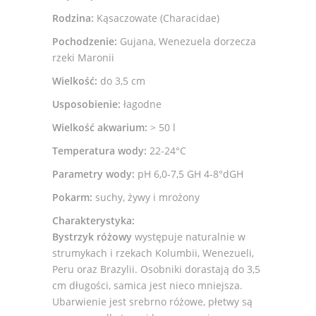
Rodzina:
Kąsaczowate (Characidae)
Pochodzenie:
Gujana, Wenezuela dorzecza
rzeki Maronii
Wielkość:
do 3,5 cm
Usposobienie:
łagodne
Wielkość akwarium:
> 50 l
Temperatura wody:
22-24°C
Parametry wody:
pH 6,0-7,5 GH 4-8°dGH
Pokarm:
suchy, żywy i mrożony
Charakterystyka:
Bystrzyk różowy
występuje naturalnie w
strumykach i rzekach Kolumbii, Wenezueli,
Peru oraz Brazylii. Osobniki dorastają do 3,5
cm długości, samica jest nieco mniejsza.
Ubarwienie jest srebrno różowe, płetwy są