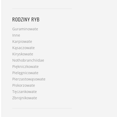
RODZINY RYB
Guraminowate
Inne
Karpiowate
Kąsaczowate
Kiryskowate
Nothobranchiidae
Piękniczkowate
Pielęgnicowate
Pierzastowąsowate
Piskorzowate
Tęczankowate
Zbrojnikowate