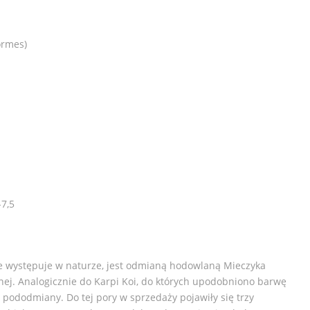
ormes)
-7,5
e występuje w naturze, jest odmianą hodowlaną Mieczyka
znej. Analogicznie do Karpi Koi, do których upodobniono barwę
e pododmiany. Do tej pory w sprzedaży pojawiły się trzy