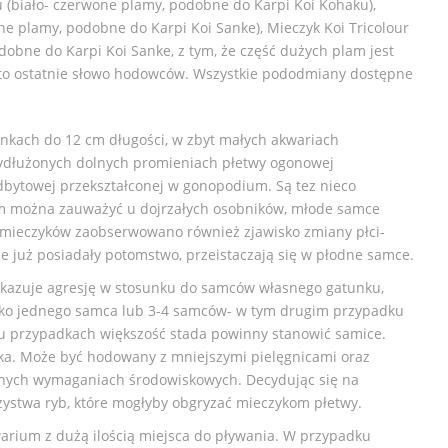
(biało- czerwone plamy, podobne do Karpi Koi Kohaku),
ne plamy, podobne do Karpi Koi Sanke), Mieczyk Koi Tricolour
odobne do Karpi Koi Sanke, z tym, że część dużych plam jest
st to ostatnie słowo hodowców. Wszystkie pododmiany dostępne
nkach do 12 cm długości, w zbyt małych akwariach
wydłużonych dolnych promieniach płetwy ogonowej
dbytowej przekształconej w gonopodium. Są tez nieco
um można zauważyć u dojrzałych osobników, młode samce
 mieczyków zaobserwowano również zjawisko zmiany płci-
nie już posiadały potomstwo, przeistaczają się w płodne samce.
Wykazuje agresję w stosunku do samców własnego gatunku,
ylko jednego samca lub 3-4 samców- w tym drugim przypadku
bu przypadkach większość stada powinny stanowić samice.
ika. Może być hodowany z mniejszymi pielęgnicami oraz
nych wymaganiach środowiskowych. Decydując się na
zystwa ryb, które mogłyby obgryzać mieczykom płetwy.
rium z dużą ilością miejsca do pływania. W przypadku