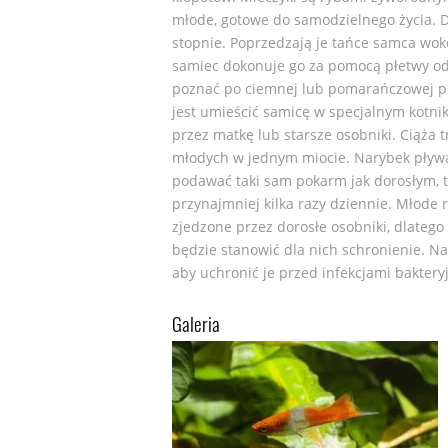
młode, gotowe do samodzielnego życia. D
stopnie. Poprzedzają je tańce samca wok
samiec dokonuje go za pomocą płetwy o
poznać po ciemnej lub pomarańczowej p
jest umieścić samicę w specjalnym kotni
przez matkę lub starsze osobniki. Ciąża 
młodych w jednym miocie. Narybek pły
podawać taki sam pokarm jak dorosłym, 
przynajmniej kilka razy dziennie. Młode
zjedzone przez dorosłe osobniki, dlatego
będzie stanowić dla nich schronienie. Na
aby uchronić je przed infekcjami baktery
Galeria