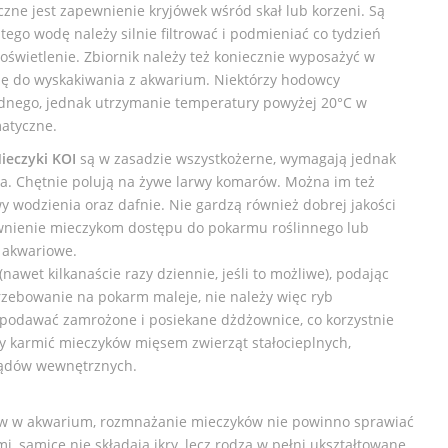
zne jest zapewnienie kryjówek wśród skał lub korzeni. Są
tego wodę należy silnie filtrować i podmieniać co tydzień
 oświetlenie. Zbiornik należy też koniecznie wyposażyć w
ję do wyskakiwania z akwarium. Niektórzy hodowcy
odnego, jednak utrzymanie temperatury powyżej 20°C w
atyczne.
ieczyki KOI
są w zasadzie wszystkożerne, wymagają jednak
a. Chętnie polują na żywe larwy komarów. Można im też
 wodzienia oraz dafnie. Nie gardzą również dobrej jakości
nienie mieczykom dostępu do pokarmu roślinnego lub
y akwariowe.
(nawet kilkanaście razy dziennie, jeśli to możliwe), podając
rzebowanie na pokarm maleje, nie należy więc ryb
podawać zamrożone i posiekane dżdżownice, co korzystnie
y karmić mieczyków mięsem zwierząt stałocieplnych,
ządów wewnętrznych.
w w akwarium, rozmnażanie mieczyków nie powinno sprawiać
, samice nie składają ikry, lecz rodzą w pełni ukształtowane