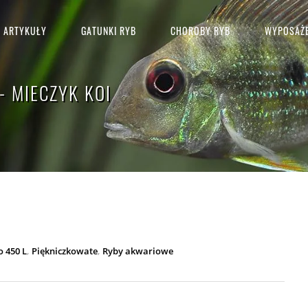
ARTYKUŁY
GATUNKI RYB
CHOROBY RYB
WYPOSAŻE
 MIECZYK KOI
,
,
o 450 L
Piękniczkowate
Ryby akwariowe