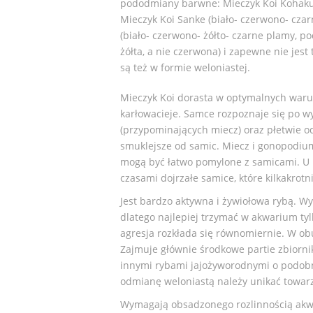
pododmiany barwne: Mieczyk Koi Kohaku 
Mieczyk Koi Sanke (biało- czerwono- czar
(biało- czerwono- żółto- czarne plamy, p
żółta, a nie czerwona) i zapewne nie je
są też w formie weloniastej.
Mieczyk Koi dorasta w optymalnych waru
karłowacieje. Samce rozpoznaje się po 
(przypominających miecz) oraz płetwie o
smuklejsze od samic. Miecz i gonopodi
mogą być łatwo pomylone z samicami. U
czasami dojrzałe samice, które kilkakrot
Jest bardzo aktywna i żywiołowa rybą. 
dlatego najlepiej trzymać w akwarium t
agresja rozkłada się równomiernie. W o
Zajmuje głównie środkowe partie zbiorn
innymi rybami jajożyworodnymi o podob
odmianę weloniastą należy unikać towar
Wymagają obsadzonego rozlinnością akwa