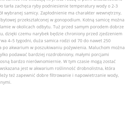
o tarła zachęca ryby podniesienie temperatury wody o 2-3
ół wybranej samicy. Zapłodnienie ma charakter wewnętrzny,
dbytowej przekształconej w gonopodium. Kotną samicę można
lamie w okolicach odbytu. Tuż przed samym porodem dobrze
ku, dzięki czemu narybek będzie chroniony przed zjedzeniem
trwa 4–5 tygodni, duża samica rodzi od 70 do nawet 250
wa po akwarium w poszukiwaniu pożywienia. Maluchom można
tylko podawać bardziej rozdrobniony, małymi porcjami
 rosną bardzo nierównomiernie. W tym czasie mogą zostać
 wskazana jest w akwarium roślinność drobnolistna, która
leży też zapewnić dobre filtrowanie i napowietrzanie wody,
jnymi.