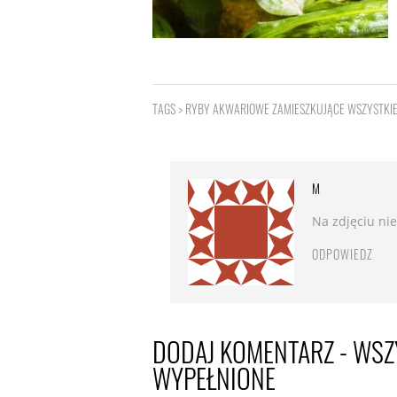
TAGS >
RYBY AKWARIOWE ZAMIESZKUJĄCE WSZYSTKIE
M
Na zdjęciu nie
ODPOWIEDZ
DODAJ KOMENTARZ - WSZ
WYPEŁNIONE