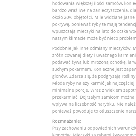
hodowania większej ilości samców, koniec
bardzo wrażliwe na zanieczyszczenia, dla
około 20% objętości. Mile widziane jasne
pokrywę, ponieważ ryby te mają tendenc
wpuszczają mieczyki na lato do oczka w
naszym klimacie może być nieco problem
Podobnie jak inne odmiany mieczyków,
M
zróżnicowanej diety i uważnego karmieni
podawać żywą lub mrożoną ochotkę, larwy
suchym pokarmem. Konieczne jest zapew
glonów. Zdarza się, że podgryzają roślin
Młode ryby należy karmić jak najczęściej 
minimalne porcje. Wraz z wiekiem zapot
przekarmiać. Dojrzałym samicom można 
wpływa na liczebność narybku. Nie należ
ponieważ powoduje to otłuszczenie nar
Rozmnażanie:
Przy zachowaniu odpowiednich warunkó
kłopotów. Mieczyki są rybami żyworodnymi