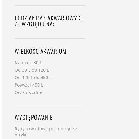
PODZIAŁ RYB AKWARIOWYCH
ZE WZGLĘDU NA:
WIELKOŚC AKWARIUM
Nano do 30 L
Od 30 L do 120 L
Od 120 L do 450 L
Powyżej 450 L
Oczko wodne
WYSTĘPOWANIE
Ryby akwariowe pochodzące z
Afryki