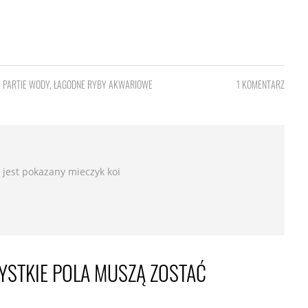
 PARTIE WODY
,
ŁAGODNE RYBY AKWARIOWE
1 KOMENTARZ
 jest pokazany mieczyk koi
YSTKIE POLA MUSZĄ ZOSTAĆ