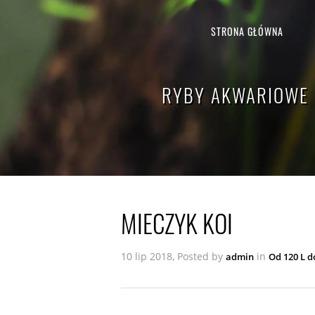
STRONA GŁÓWNA
RYBY AKWARIOWE -
MIECZYK KOI
10 lip 2018, Posted by
in
admin
Od 120 L d