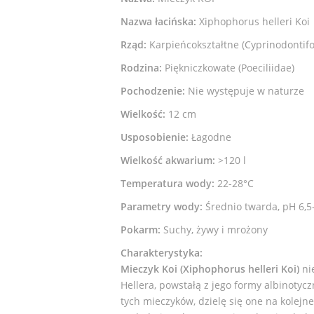
Nazwa łacińska:
Xiphophorus helleri Koi
Rząd:
Karpieńcokształtne (Cyprinodontif
Rodzina:
Piękniczkowate (Poeciliidae)
Pochodzenie:
Nie występuje w naturze
Wielkość:
12 cm
Usposobienie:
Łagodne
Wielkość akwarium:
>120 l
Temperatura wody:
22-28°C
Parametry wody:
Średnio twarda, pH 6,5
Pokarm:
Suchy, żywy i mrożony
Charakterystyka:
Mieczyk Koi (Xiphophorus helleri Koi)
ni
Hellera, powstałą z jego formy albinotyc
tych mieczyków, dzielę się one na kolejn