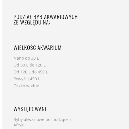
PODZIAŁ RYB AKWARIOWYCH
ZE WZGLĘDU NA:
WIELKOŚC AKWARIUM
Nano do 30 L
Od 30 L do 120 L
Od 120 L do 450 L
Powyżej 450 L
Oczko wodne
WYSTĘPOWANIE
Ryby akwariowe pochodzące z
Afryki