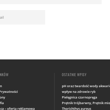
INKÓW
OSTATNIE WPISY
in
pH oraz twardość wody akwario
 Prywatności
wpływ na zdrowie ryb
ony
Pielęgnica czarnopręga
fia
Prętnik trójbarwny, Prętnik m
ca – oferta reklamowa
Thorichthys aureus