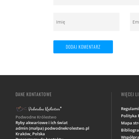
DANE KONTAKTOWE
WIĘCEJ L
Regulam
Polityka
Podwodne Królestwo
Ryby akwariowe i ich świat
Mapa str
admin (małpa) podwodnekrolestwo.pl
Bibliogra
Kraków,
Polska
Współpra