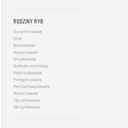
RODZINY RYB
Guraminowate
Inne
Karpiowate
Kąsaczowate
Kiryskowate
Nothobranchiidae
Piękniczkowate
Pielęgnicowate
Pierzastowąsowate
Piskorzowate
Tęczankowate
Zbrojnikowate