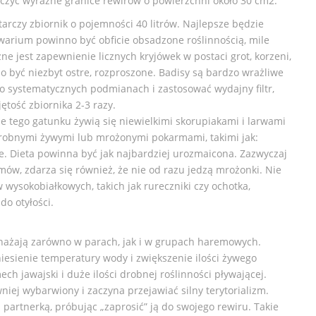
aczyć wyraźne granice rewirów o powierzchni około 30 cm2.
arczy zbiornik o pojemności 40 litrów. Najlepsze będzie
warium powinno być obficie obsadzone roślinnością, mile
ne jest zapewnienie licznych kryjówek w postaci grot, korzeni,
no być niezbyt ostre, rozproszone. Badisy są bardzo wrażliwe
 o systematycznych podmianach i zastosować wydajny filtr,
jętość zbiornika 2-3 razy.
 tego gatunku żywią się niewielkimi skorupiakami i larwami
obnymi żywymi lub mrożonymi pokarmami, takimi jak:
nie. Dieta powinna być jak najbardziej urozmaicona. Zazwyczaj
w, zdarza się również, że nie od razu jedzą mrożonki. Nie
wysokobiałkowych, takich jak rureczniki czy ochotka,
o otyłości.
nażają zarówno w parach, jak i w grupach haremowych.
iesienie temperatury wody i zwiększenie ilości żywego
 jawajski i duże ilości drobnej roślinności pływającej.
niej wybarwiony i zaczyna przejawiać silny terytorializm.
partnerką, próbując „zaprosić” ją do swojego rewiru. Takie