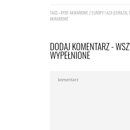
TAGS >
RYBY AKWARIOWE Z EUROPY I AZJI (EURAZJI)
,
AKWARIOWE
DODAJ KOMENTARZ - WSZ
WYPEŁNIONE