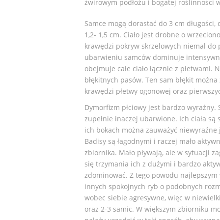
żwirowym podłożu i bogatej roślinności 
Samce mogą dorastać do 3 cm długości, 
1,2- 1,5 cm. Ciało jest drobne o wrzecion
krawędzi pokryw skrzelowych niemal do 
ubarwieniu samców dominuje intensywna
obejmuje całe ciało łącznie z płetwami.
błękitnych pasów. Ten sam błękit można 
krawędzi płetwy ogonowej oraz pierwszy
Dymorfizm płciowy jest bardzo wyraźny. 
zupełnie inaczej ubarwione. Ich ciała są
ich bokach można zauważyć niewyraźne ja
Badisy są łagodnymi i raczej mało aktyw
zbiornika. Mało pływają, ale w sytuacji z
się trzymania ich z dużymi i bardzo akty
zdominować. Z tego powodu najlepszym
innych spokojnych ryb o podobnych rozmi
wobec siebie agresywne, więc w niewielk
oraz 2-3 samic. W większym zbiorniku m