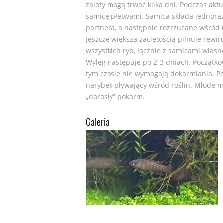
zaloty mogą trwać kilka dni. Podczas akt
samicę płetwami. Samica składa jednoraz
partnera, a następnie rozrzucane wśród r
jeszcze większą zaciętością pilnuje rew
wszystkich ryb, łącznie z samicami włas
Wylęg następuje po 2-3 dniach. Początkow
tym czasie nie wymagają dokarmiania. P
narybek pływający wśród roślin. Młode 
„dorosły” pokarm.
Galeria