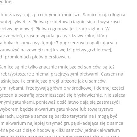
wodnej.
choć zazwyczaj są o centymetr mniejsze. Samice mają długość
owatej sylwetce. Płetwa grzbietowa ciągnie się od wysokości
płetwy ogonowej. Płetwa ogonowa jest zaokrąglona. W
 czerwień, czasem wpadająca w rdzawy kolor, która
 Na bokach samca występuje 7 poprzecznych opalizujących
zauważyć na zewnętrznej krawędzi płetwy grzbietowej,
ch promieniach płetw piersiowych.
Samice są nie tylko znacznie mniejsze od samców, są też
 srebrzystoszare z niemal przejrzystymi płetwami. Czasem na
śniejsze i ciemniejsze pręgi ułożone jak u samców.
nymi rybami. Przebywają głównie w środkowej i dennej części
agrożenia potrafią przemieszczać się błyskawicznie. Nie zaleca
wnymi gatunkami, ponieważ dość łatwo dają się zastraszyć i
 wyborem będzie akwarium gatunkowe lub towarzystwo
arach. Dojrzałe samce są bardzo terytorialne i mogą być
im akwarium najlepiej trzymać grupę składająca się z samca
ożna pokusić się o hodowlę kilku samców, jednak akwarium