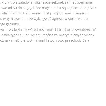
u, który trwa zaledwie kilkanaście sekund, samiec obejmuje
owo od 50 do 80 jaj, które natychmiast są zapładniane przez
oślinności. Po tarle samica jest przepędzana, a samiec z
iru. W tym czasie może wykazywać agresje w stosunku do
nego gatunku.
o larwy kryją się wśród roślinności i trudno je wypatrzeć. W
o około tygodniu od wylęgu można zauważyć niewybarwiony
można karmić pierwotniakami i stopniowo przechodzić na