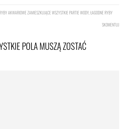
RYBY AKWARIOWE ZAMIESZKUJĄCE WSZYSTKIE PARTIE WODY
,
ŁAGODNE RYBY
SKOMENTUJ
YSTKIE POLA MUSZĄ ZOSTAĆ