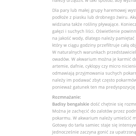
należy urządzić w taki sposób, aby wyzn
Dla pary lub małej grupy haremowej wyst
podłoże z piasku lub drobnego żwiru. Ak
widziana także rośliny pływające. Koniecz
gałęzi i suchych liści. Oświetlenie powin
na jakość wody, dlatego należy pamiętać
który w ciągu godziny przefiltruje całą ob
W naturalnych warunkach przedstawiciele
owadów. W akwarium można je karmić dr
artemie, dafnie, cyklopy czy micro nicie
odmawiają przyjmowania suchych pokarmó
należy im podawać zbyt często pokarmów 
ponieważ gatunek ten ma predyspozycję d
Rozmnażanie:
Badisy bengalskie
dość chętnie się rozm
Można je zachęcić do zalotów przez podn
pokarmu. W akwarium należy umieścić mech
Gotowy do tarła samiec staje się intensyw
Jednocześnie zaczyna gonić za upatrzoną 