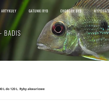
ARTYKUŁY
GATUNKI RYB
CHOROBY RYB
WYPOSAŻE
- BADIS
,
0 L do 120 L
Ryby akwariowe