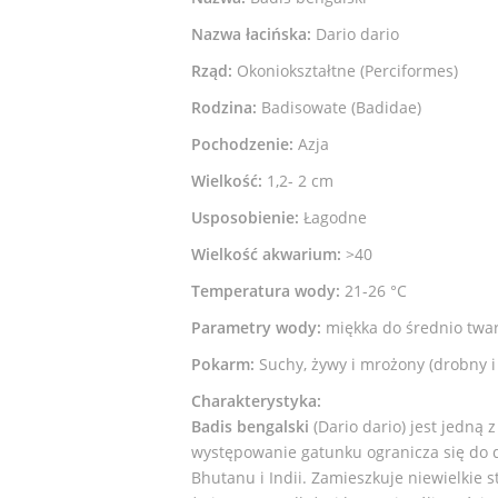
Nazwa łacińska:
Dario dario
Rząd:
Okoniokształtne (Perciformes)
Rodzina:
Badisowate (Badidae)
Pochodzenie:
Azja
Wielkość:
1,2- 2 cm
Usposobienie:
Łagodne
Wielkość akwarium:
>40
Temperatura wody:
21-26 °C
Parametry wody:
miękka do średnio twar
Pokarm:
Suchy, żywy i mrożony (drobny 
Charakterystyka:
Badis bengalski
(Dario dario) jest jedną
występowanie gatunku ogranicza się do 
Bhutanu i Indii. Zamieszkuje niewielkie