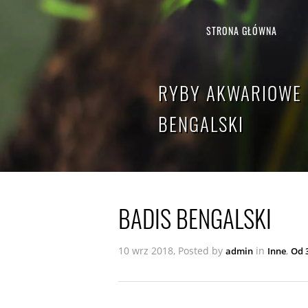
STRONA GŁÓWNA
RYBY AKWARIOWE 
BENGALSKI
BADIS BENGALSKI
10 wrz 2018, Posted by
in
,
admin
Inne
Od 3