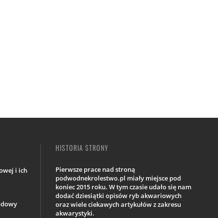
HISTORIA STRONY
Pierwsze prace nad stroną
wej i ich
podwodnekrolestwo.pl miały miejsce pod
koniec 2015 roku. W tym czasie udało się nam
dodać dziesiątki opisów ryb akwariowych
iodowy
oraz wiele ciekawych artykułów z zakresu
akwarystyki.