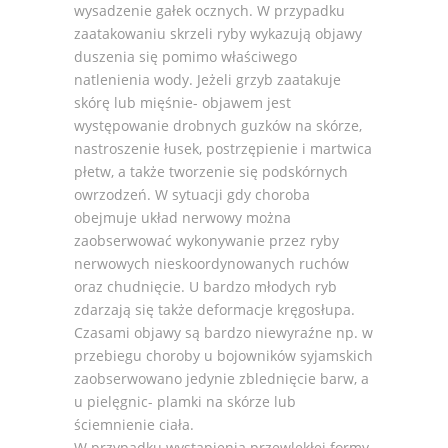
wysadzenie gałek ocznych. W przypadku
zaatakowaniu skrzeli ryby wykazują objawy
duszenia się pomimo właściwego
natlenienia wody. Jeżeli grzyb zaatakuje
skórę lub mięśnie- objawem jest
występowanie drobnych guzków na skórze,
nastroszenie łusek, postrzępienie i martwica
płetw, a także tworzenie się podskórnych
owrzodzeń. W sytuacji gdy choroba
obejmuje układ nerwowy można
zaobserwować wykonywanie przez ryby
nerwowych nieskoordynowanych ruchów
oraz chudnięcie. U bardzo młodych ryb
zdarzają się także deformacje kręgosłupa.
Czasami objawy są bardzo niewyraźne np. w
przebiegu choroby u bojowników syjamskich
zaobserwowano jedynie zblednięcie barw, a
u pielęgnic- plamki na skórze lub
ściemnienie ciała.
W przypadku wystąpienia przewlekłej formy