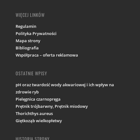
WIĘCEJ LINKÓW
Regulamin
Polityka Prywatności
Mapa strony
Bibliografia
Współpraca – oferta reklamowa
OSTATNIE WPISY
pH oraz twardość wody akwariowej i ich wpływ na
zdrowie ryb
Pielęgnica czarnopręga
Prętnik trójbarwny, Prętnik miodowy
Thorichthys aureus
Giętkoząb wielkopłetwy
HISTORIA STRONY