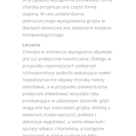
choroby przyjmuje ona często formę
utajoną. W celu potwierdzenia
jednoznacznego występowania grzyba w
tkankach konieczne jest wykonanie badania
histopatologicznego.
Leczenie
Choroba w momencie wystąpienia objawów,
jest już praktycznie nieuleczalna. Dlatego w
przypadku najmniejszych podejrzeń
ichtiosporidiozy osobniki wykazujące nawet
niejednoznaczne objawy choroby należy
odizolować, a w przypadku potwierdzenia
podejrzeń zlikwidować wszystkie ryby
przebywające w zakażonym zbiorniki, gdyż
mogą one być nosicielami grzyba. Rośliny z
akwarium trzeba wyrzucić, podłoże i
dekoracje wygotować, a samo akwarium i
sprzęty odkazić chloraminą, a następnie
pozostawić w stanie suchym na kilka