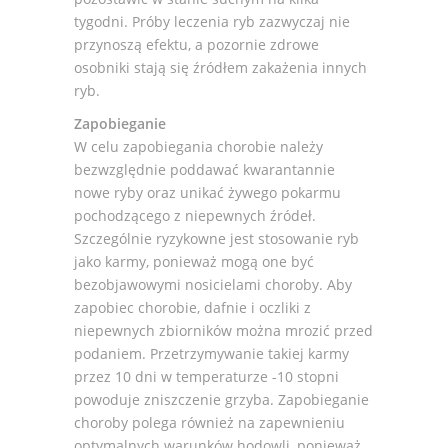
tygodni. Próby leczenia ryb zazwyczaj nie
przynoszą efektu, a pozornie zdrowe
osobniki stają się źródłem zakażenia innych
ryb.
Zapobieganie
W celu zapobiegania chorobie należy
bezwzględnie poddawać kwarantannie
nowe ryby oraz unikać żywego pokarmu
pochodzącego z niepewnych źródeł.
Szczególnie ryzykowne jest stosowanie ryb
jako karmy, ponieważ mogą one być
bezobjawowymi nosicielami choroby. Aby
zapobiec chorobie, dafnie i oczliki z
niepewnych zbiorników można mrozić przed
podaniem. Przetrzymywanie takiej karmy
przez 10 dni w temperaturze -10 stopni
powoduje zniszczenie grzyba. Zapobieganie
choroby polega również na zapewnieniu
optymalnych warunków hodowli, ponieważ