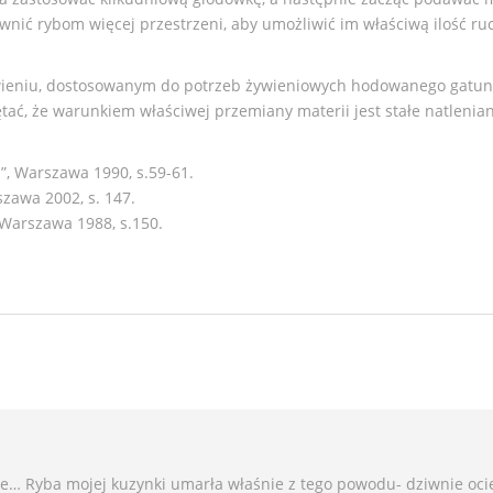
ić rybom więcej przestrzeni, aby umożliwić im właściwą ilość ru
wieniu, dostosowanym do potrzeb żywieniowych hodowanego gatun
tać, że warunkiem właściwej przemiany materii jest stałe natlenia
”, Warszawa 1990, s.59-61.
szawa 2002, s. 147.
 Warszawa 1988, s.150.
e… Ryba mojej kuzynki umarła właśnie z tego powodu- dziwnie oci