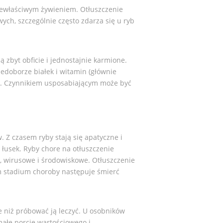
iewłaściwym żywieniem. Otłuszczenie
ch, szczególnie często zdarza się u ryb
zbyt obficie i jednostajnie karmione.
iedoborze białek i witamin (głównie
ch. Czynnikiem usposabiającym może być
 Z czasem ryby stają się apatyczne i
łusek. Ryby chore na otłuszczenie
 wirusowe i środowiskowe. Otłuszczenie
 stadium choroby następuje śmierć
e niż próbować ją leczyć. U osobników
ałe porcje wartościowego i