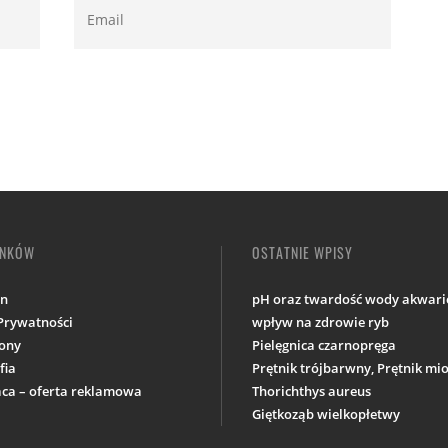
INKÓW
OSTATNIE WPISY
in
pH oraz twardość wody akwario
 Prywatności
wpływ na zdrowie ryb
ony
Pielęgnica czarnopręga
fia
Prętnik trójbarwny, Prętnik m
ca – oferta reklamowa
Thorichthys aureus
Giętkoząb wielkopłetwy