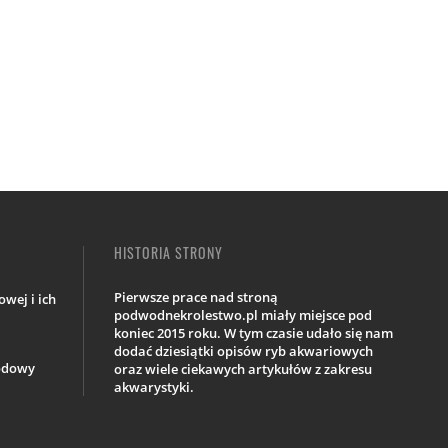
HISTORIA STRONY
Pierwsze prace nad stroną
wej i ich
podwodnekrolestwo.pl miały miejsce pod
koniec 2015 roku. W tym czasie udało się nam
dodać dziesiątki opisów ryb akwariowych
iodowy
oraz wiele ciekawych artykułów z zakresu
akwarystyki.