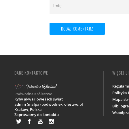
DANE KONTAKTOWE
WIĘCEJ L
Regulam
Polityka
Podwodne Królestwo
Ryby akwariowe i ich świat
Mapa str
admin (małpa) podwodnekrolestwo.pl
Bibliogra
Kraków,
Polska
Współpra
Zapraszamy do kontaktu