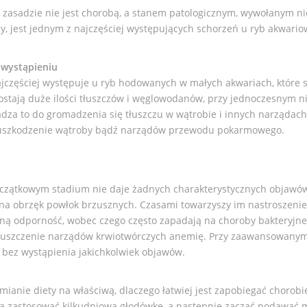
zasadzie nie jest chorobą, a stanem patologicznym, wywołanym n
 jest jednym z najczęściej występujących schorzeń u ryb akwariowy
j wystąpieniu
zęściej występuje u ryb hodowanych w małych akwariach, które są 
 dostają duże ilości tłuszczów i węglowodanów, przy jednoczesnym n
adza to do gromadzenia się tłuszczu w wątrobie i innych narząda
o uszkodzenie wątroby bądź narządów przewodu pokarmowego.
oczątkowym stadium nie daje żadnych charakterystycznych objawów.
a obrzęk powłok brzusznych. Czasami towarzyszy im nastroszenie 
 odporność, wobec czego często zapadają na choroby bakteryjne,
tłuszczenie narządów krwiotwórczych anemię. Przy zaawansowanym
 bez wystąpienia jakichkolwiek objawów.
mianie diety na właściwą, dlaczego łatwiej jest zapobiegać chorobi
a zastosować kilkudniową głodówkę, a następnie zacząć podawać m