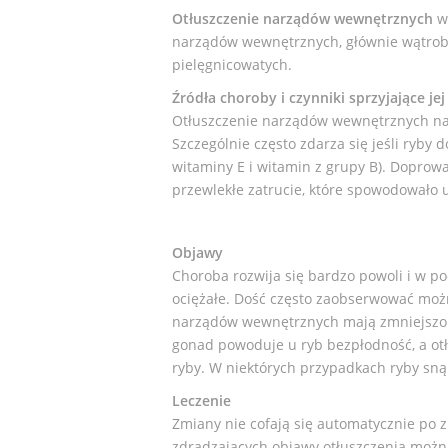
Otłuszczenie narządów wewnętrznych
w 
narządów wewnętrznych, głównie wątroby,
pielęgnicowatych.
Źródła choroby i czynniki sprzyjające je
Otłuszczenie narządów wewnętrznych najc
Szczególnie często zdarza się jeśli ryby
witaminy E i witamin z grupy B). Doprow
przewlekłe zatrucie, które spowodował
Objawy
Choroba rozwija się bardzo powoli i w p
ociężałe. Dość często zaobserwować możn
narządów wewnętrznych mają zmniejszoną
gonad powoduje u ryb bezpłodność, a o
ryby. W niektórych przypadkach ryby sną
Leczenie
Zmiany nie cofają się automatycznie po z
zdradzających objawy otłuszczenia możn