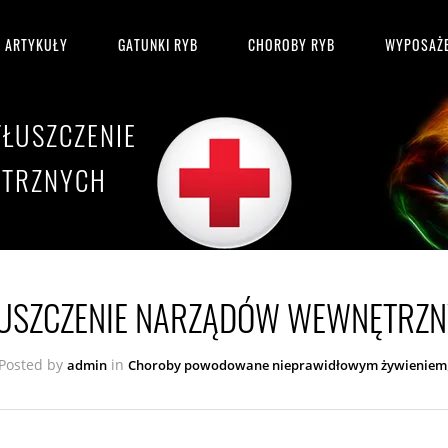
ARTYKUŁY
GATUNKI RYB
CHOROBY RYB
WYPOSAŻE
TŁUSZCZENIE
TRZNYCH
USZCZENIE NARZĄDÓW WEWNĘTRZ
 Posted by
in
admin
Choroby powodowane nieprawidłowym żywieniem