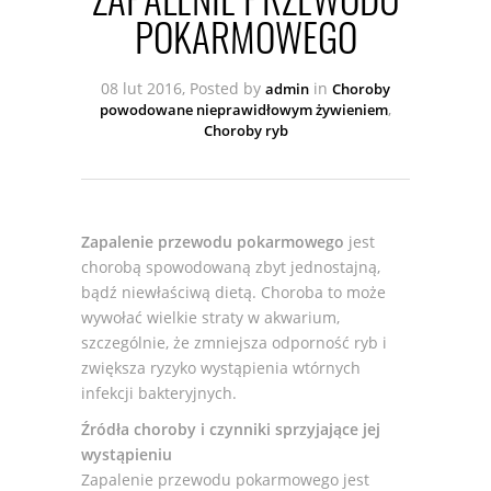
POKARMOWEGO
08 lut 2016, Posted by
in
admin
Choroby
,
powodowane nieprawidłowym żywieniem
Choroby ryb
Zapalenie przewodu pokarmowego
jest
chorobą spowodowaną zbyt jednostajną,
bądź niewłaściwą dietą. Choroba to może
wywołać wielkie straty w akwarium,
szczególnie, że zmniejsza odporność ryb i
zwiększa ryzyko wystąpienia wtórnych
infekcji bakteryjnych.
Źródła choroby i czynniki sprzyjające jej
wystąpieniu
Zapalenie przewodu pokarmowego jest