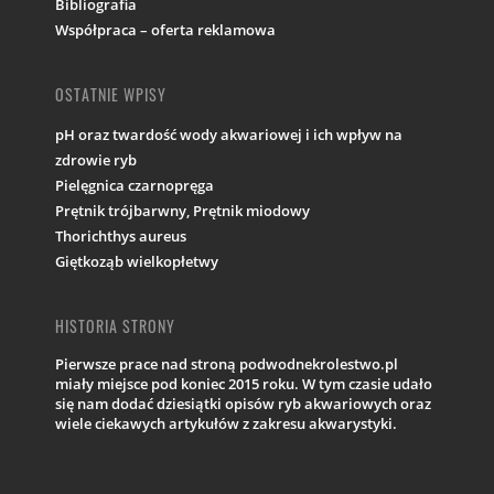
Bibliografia
Współpraca – oferta reklamowa
OSTATNIE WPISY
pH oraz twardość wody akwariowej i ich wpływ na
zdrowie ryb
Pielęgnica czarnopręga
Prętnik trójbarwny, Prętnik miodowy
Thorichthys aureus
Giętkoząb wielkopłetwy
HISTORIA STRONY
Pierwsze prace nad stroną podwodnekrolestwo.pl
miały miejsce pod koniec 2015 roku. W tym czasie udało
się nam dodać dziesiątki opisów ryb akwariowych oraz
wiele ciekawych artykułów z zakresu akwarystyki.