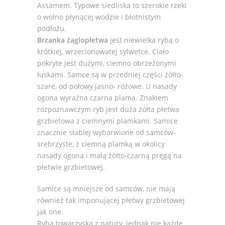
Assamem. Typowe siedliska to szerokie rzeki
o wolno płynącej wodzie i błotnistym
podłożu.
Brzanka żaglopłetwa
jest niewielka rybą o
krótkiej, wrzecionowatej sylwetce. Ciało
pokryte jest dużymi, ciemno obrzeżonymi
łuskami. Samce są w przedniej części żółto-
szare, od połowy jasno- różowe. U nasady
ogona wyraźna czarna plama. Znakiem
rozpoznawczym ryb jest duża żółta płetwa
grzbietowa z ciemnymi plamkami. Samice
znacznie słabiej wybarwione od samców-
srebrzyste, z ciemną plamką w okolicy
nasady ogona i małą żółto-czarną pręgą na
płetwie grzbietowej.
Samice są mniejsze od samców, nie mają
również tak imponującej płetwy grzbietowej
jak one.
Ryba towarzyska z natury, jednak nie każde