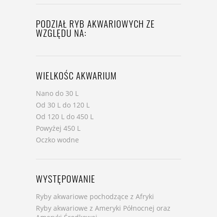
PODZIAŁ RYB AKWARIOWYCH ZE
WZGLĘDU NA:
WIELKOŚC AKWARIUM
Nano do 30 L
Od 30 L do 120 L
Od 120 L do 450 L
Powyżej 450 L
Oczko wodne
WYSTĘPOWANIE
Ryby akwariowe pochodzące z Afryki
Ryby akwariowe z Ameryki Północnej oraz