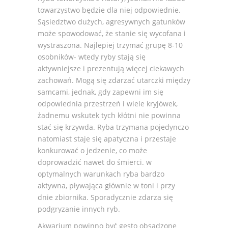
towarzystwo będzie dla niej odpowiednie.
Sąsiedztwo dużych, agresywnych gatunków
może spowodować, że stanie się wycofana i
wystraszona. Najlepiej trzymać grupę 8-10
osobników- wtedy ryby stają się
aktywniejsze i prezentują więcej ciekawych
zachowań. Mogą się zdarzać utarczki między
samcami, jednak, gdy zapewni im się
odpowiednia przestrzeń i wiele kryjówek,
żadnemu wskutek tych kłótni nie powinna
stać się krzywda. Ryba trzymana pojedynczo
natomiast staje się apatyczna i przestaje
konkurować o jedzenie, co może
doprowadzić nawet do śmierci. w
optymalnych warunkach ryba bardzo
aktywna, pływająca głównie w toni i przy
dnie zbiornika. Sporadycznie zdarza się
podgryzanie innych ryb.
Akwarium powinno być gęsto obsadzone