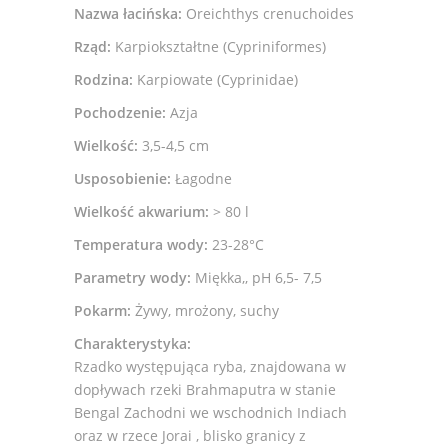
Nazwa łacińska:
Oreichthys crenuchoides
Rząd:
Karpiokształtne (Cypriniformes)
Rodzina:
Karpiowate (Cyprinidae)
Pochodzenie:
Azja
Wielkość:
3,5-4,5 cm
Usposobienie:
Łagodne
Wielkość akwarium:
> 80 l
Temperatura wody:
23-28°C
Parametry wody:
Miękka,, pH 6,5- 7,5
Pokarm:
Żywy, mrożony, suchy
Charakterystyka:
Rzadko występująca ryba, znajdowana w
dopływach rzeki Brahmaputra w stanie
Bengal Zachodni we wschodnich Indiach
oraz w rzece Jorai , blisko granicy z