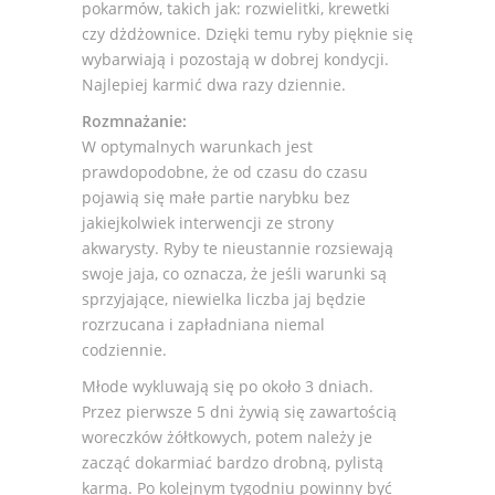
pokarmów, takich jak: rozwielitki, krewetki
czy dżdżownice. Dzięki temu ryby pięknie się
wybarwiają i pozostają w dobrej kondycji.
Najlepiej karmić dwa razy dziennie.
Rozmnażanie:
W optymalnych warunkach jest
prawdopodobne, że od czasu do czasu
pojawią się małe partie narybku bez
jakiejkolwiek interwencji ze strony
akwarysty. Ryby te nieustannie rozsiewają
swoje jaja, co oznacza, że jeśli warunki są
sprzyjające, niewielka liczba jaj będzie
rozrzucana i zapładniana niemal
codziennie.
Młode wykluwają się po około 3 dniach.
Przez pierwsze 5 dni żywią się zawartością
woreczków żółtkowych, potem należy je
zacząć dokarmiać bardzo drobną, pylistą
karmą. Po kolejnym tygodniu powinny być