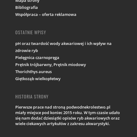
Mapa strony
Bibliografia
Współpraca – oferta reklamowa
OSTATNIE WPISY
pH oraz twardość wody akwariowej i ich wpływ na
zdrowie ryb
Pielęgnica czarnopręga
Prętnik trójbarwny, Prętnik miodowy
Thorichthys aureus
Giętkoząb wielkopłetwy
HISTORIA STRONY
Pierwsze prace nad stroną podwodnekrolestwo.pl
miały miejsce pod koniec 2015 roku. W tym czasie udało
się nam dodać dziesiątki opisów ryb akwariowych oraz
wiele ciekawych artykułów z zakresu akwarystyki.