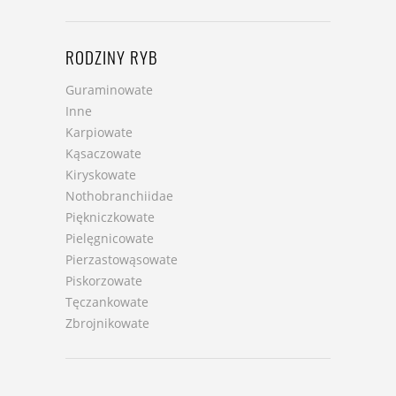
RODZINY RYB
Guraminowate
Inne
Karpiowate
Kąsaczowate
Kiryskowate
Nothobranchiidae
Piękniczkowate
Pielęgnicowate
Pierzastowąsowate
Piskorzowate
Tęczankowate
Zbrojnikowate