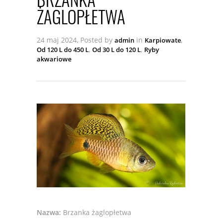
ŻAGLOPŁETWA
24 maj 2024, Posted by
in
,
admin
Karpiowate
,
,
Od 120 L do 450 L
Od 30 L do 120 L
Ryby
akwariowe
Nazwa:
Brzanka żaglopłetwa