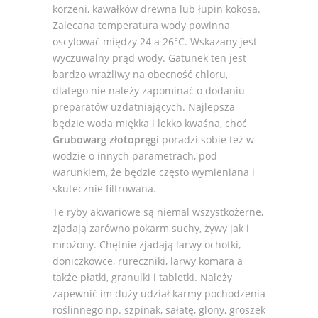
korzeni, kawałków drewna lub łupin kokosa.
Zalecana temperatura wody powinna
oscylować między 24 a 26°C. Wskazany jest
wyczuwalny prąd wody. Gatunek ten jest
bardzo wrażliwy na obecność chloru,
dlatego nie należy zapominać o dodaniu
preparatów uzdatniających. Najlepsza
będzie woda miękka i lekko kwaśna, choć
Grubowarg złotopręgi
poradzi sobie też w
wodzie o innych parametrach, pod
warunkiem, że będzie często wymieniana i
skutecznie filtrowana.
Te ryby akwariowe są niemal wszystkożerne,
zjadają zarówno pokarm suchy, żywy jak i
mrożony. Chętnie zjadają larwy ochotki,
doniczkowce, rureczniki, larwy komara a
także płatki, granulki i tabletki. Należy
zapewnić im duży udział karmy pochodzenia
roślinnego np. szpinak, sałatę, glony, groszek