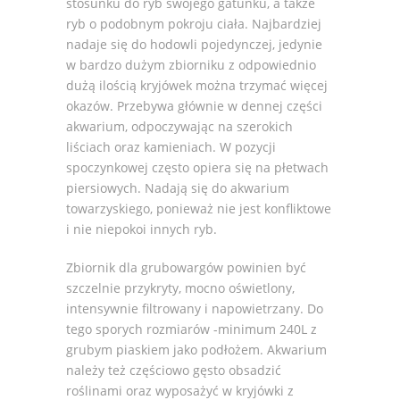
stosunku do ryb swojego gatunku, a także
ryb o podobnym pokroju ciała. Najbardziej
nadaje się do hodowli pojedynczej, jedynie
w bardzo dużym zbiorniku z odpowiednio
dużą ilością kryjówek można trzymać więcej
okazów. Przebywa głównie w dennej części
akwarium, odpoczywając na szerokich
liściach oraz kamieniach. W pozycji
spoczynkowej często opiera się na płetwach
piersiowych. Nadają się do akwarium
towarzyskiego, ponieważ nie jest konfliktowe
i nie niepokoi innych ryb.
Zbiornik dla grubowargów powinien być
szczelnie przykryty, mocno oświetlony,
intensywnie filtrowany i napowietrzany. Do
tego sporych rozmiarów -minimum 240L z
grubym piaskiem jako podłożem. Akwarium
należy też częściowo gęsto obsadzić
roślinami oraz wyposażyć w kryjówki z