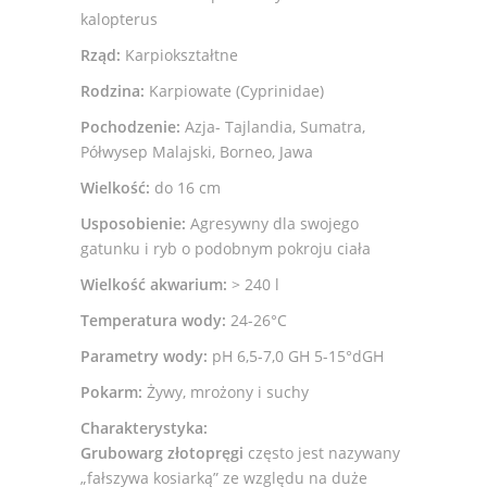
kalopterus
Rząd:
Karpiokształtne
Rodzina:
Karpiowate (Cyprinidae)
Pochodzenie:
Azja- Tajlandia, Sumatra,
Półwysep Malajski, Borneo, Jawa
Wielkość:
do 16 cm
Usposobienie:
Agresywny dla swojego
gatunku i ryb o podobnym pokroju ciała
Wielkość akwarium:
> 240 l
Temperatura wody:
24-26°C
Parametry wody:
pH 6,5-7,0 GH 5-15°dGH
Pokarm:
Żywy, mrożony i suchy
Charakterystyka:
Grubowarg złotopręgi
często jest nazywany
„fałszywa kosiarką” ze względu na duże