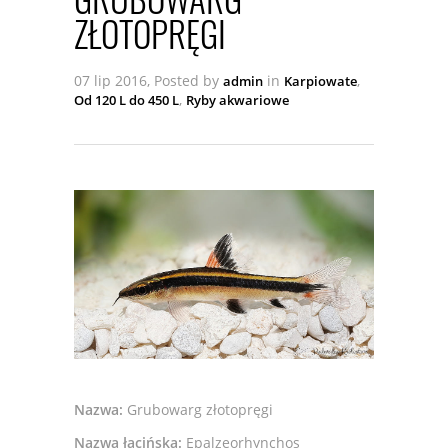
ZŁOTOPRĘGI
07 lip 2016, Posted by
in
,
admin
Karpiowate
,
Od 120 L do 450 L
Ryby akwariowe
Nazwa:
Grubowarg złotopręgi
Nazwa łacińska:
Epalzeorhynchos