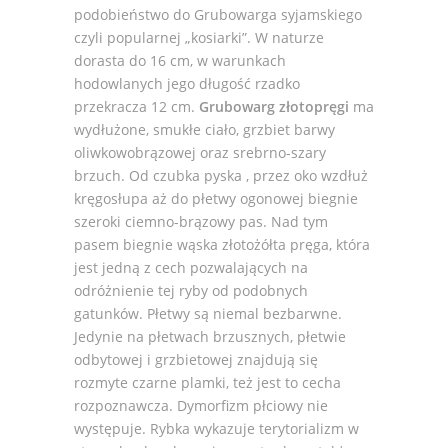
podobieństwo do Grubowarga syjamskiego
czyli popularnej „kosiarki”. W naturze
dorasta do 16 cm, w warunkach
hodowlanych jego długość rzadko
przekracza 12 cm.
Grubowarg złotopręgi
ma
wydłużone, smukłe ciało, grzbiet barwy
oliwkowobrązowej oraz srebrno-szary
brzuch. Od czubka pyska , przez oko wzdłuż
kręgosłupa aż do płetwy ogonowej biegnie
szeroki ciemno-brązowy pas. Nad tym
pasem biegnie wąska złotożółta pręga, która
jest jedną z cech pozwalających na
odróżnienie tej ryby od podobnych
gatunków. Płetwy są niemal bezbarwne.
Jedynie na płetwach brzusznych, płetwie
odbytowej i grzbietowej znajdują się
rozmyte czarne plamki, też jest to cecha
rozpoznawcza. Dymorfizm płciowy nie
występuje. Rybka wykazuje terytorializm w