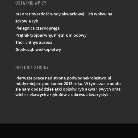
OSTATNIE WPISY
pH oraz twardość wody akwariowej i ich wpływ na
zdrowie ryb
Pielęgnica czarnopręga
Prętnik trójbarwny, Prętnik miodowy
Thorichthys aureus
Giętkoząb wielkopłetwy
HISTORIA STRONY
Pierwsze prace nad stroną podwodnekrolestwo.pl
miały miejsce pod koniec 2015 roku. W tym czasie udało
się nam dodać dziesiątki opisów ryb akwariowych oraz
wiele ciekawych artykułów z zakresu akwarystyki.