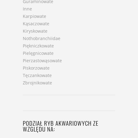
Guraminowate
Inne
Karpiowate
Kąsaczowate
Kiryskowate
Nothobranchiidae
Piękniczkowate
Pielęgnicowate
Pierzastowąsowate
Piskorzowate
Tęczankowate
Zbrojnikowate
PODZIAŁ RYB AKWARIOWYCH ZE
WZGLĘDU NA: