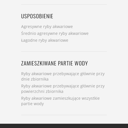
USPOSOBIENIE
Agresywne ryby akwariowe
Średnio agresywne ryby akwariowe
Łagodne ryby akwariowe
ZAMIESZKIWANE PARTIE WODY
Ryby akwariowe przebywające głównie przy
dnie zbiornika
Ryby akwariowe przebywające głównie przy
powierzchni zbiornika
Ryby akwariowe zamieszkujące wszystkie
partie wody