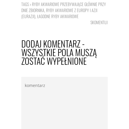
TAGS >
RYBY AKWARIOWE PRZEBYWAJĄCE GŁÓWNIE PRZY
DNIE ZBIORNIKA
,
RYBY AKWARIOWE Z EUROPY I AZJI
(EURAZJI)
,
ŁAGODNE RYBY AKWARIOWE
SKOMENTUJ
DODAJ KOMENTARZ -
WSZYSTKIE POLA MUSZĄ
ZOSTAĆ WYPEŁNIONE