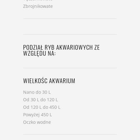
Zbrojnikowate
PODZIAŁ RYB AKWARIOWYCH ZE
WZGLĘDU NA:
WIELKOŚC AKWARIUM
Nano do 30 L
Od 30 L do 120 L
Od 120 L do 450 L
Powyżej 450 L
Oczko wodne