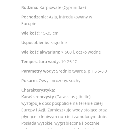
Rodzina:
Karpiowate (Cyprinidae)
Pochodzenie:
Azja, introdukowany w
Europie
Wielkość:
15-35 cm
Usposobienie:
Łagodne
Wielkość akwarium:
> 500 l, oczko wodne
Temperatura wody:
10-26 °C
Parametry wody:
Średnio twarda, pH 6,5-8,0
Pokarm:
Żywy, mrożony, suchy
Charakterystyka:
Karaś srebrzysty
(Carassius gibelio)
występuje dość pospolicie na terenie całej
Europy i Azji. Zamieszkuje wody stojące oraz
płynące o leniwym nurcie i zamulonym dnie.
Posiada wysokie, wygrzbiecone i bocznie