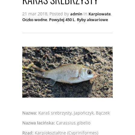
21 mar 2018, Posted by
in
,
admin
Karpiowate
,
,
Oczko wodne
Powyżej 450 L
Ryby akwariowe
Nazwa:
Karaś srebrzysty, Japończyk, Bączek
Nazwa łacińska:
Carassius gibelio
Rząd:
Karpiokształtne (Cypriniformes)