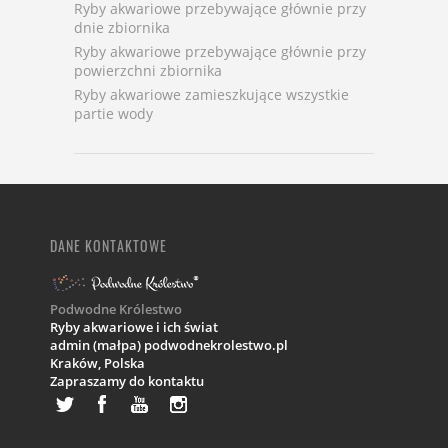
Ryby akwariowe przebywające głównie przy
dnie zbiornika
Ryby akwariowe przebywające głównie przy
powierzchni zbiornika
Ryby akwariowe zamieszkujące wszystkie
partie wody
DANE KONTAKTOWE
Podwodne Królestwo
Ryby akwariowe i ich świat
admin (małpa) podwodnekrolestwo.pl
Kraków,
Polska
Zapraszamy do kontaktu