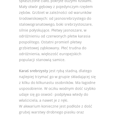
spłaszczone ciało, pokryte dużymi łuskami.
Mały otwór gębowy z pojedynczym rzędem
zębów. Grzbiet w zależności od warunków
środowiskowych: od jasnosrebrzystego do
stalowogranatowego, boki srebrzystoszare,
silnie połyskujące. Płetwy jasnoszare, w
odróżnieniu od czerwonych płetw karasia
pospolitego. Ostatni promień płetwy
grzbietowej ząbkowany. Płeć trudna do
odróżnienia, większość europejskich
populacji stanowią samice.
Karaś srebrzysty
jest rybą stadną, dlatego
najlepiej trzymać go w grupie składającej się
z kilku do kilkunastu osobników. Ma łagodne
usposobienie. W oczku wodnym dość szybko
udaje się go oswoić- podpływa wtedy do
właściciela, a nawet je z ręki.
W akwarium konieczne jest podłoże z dość
grubej warstwy drobnego piasku oraz