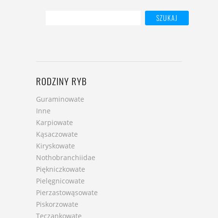
RODZINY RYB
Guraminowate
Inne
Karpiowate
Kąsaczowate
Kiryskowate
Nothobranchiidae
Piękniczkowate
Pielęgnicowate
Pierzastowąsowate
Piskorzowate
Tęczankowate