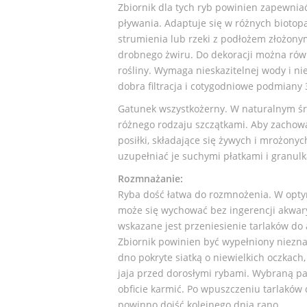
Zbiornik dla tych ryb powinien zapewniać
pływania. Adaptuje się w różnych biotop
strumienia lub rzeki z podłożem złożonym
drobnego żwiru. Do dekoracji można rów
rośliny. Wymaga nieskazitelnej wody i ni
dobra filtracja i cotygodniowe podmiany
Gatunek wszystkożerny. W naturalnym śro
różnego rodzaju szczątkami. Aby zachowa
posiłki, składające się żywych i mrożonyc
uzupełniać je suchymi płatkami i granul
Rozmnażanie:
Ryba dość łatwa do rozmnożenia. W optym
może się wychować bez ingerencji akwary
wskazane jest przeniesienie tarlaków do
Zbiornik powinien być wypełniony niezna
dno pokryte siatką o niewielkich oczkach
jaja przed dorosłymi rybami. Wybraną pa
obficie karmić. Po wpuszczeniu tarlaków 
powinno dojść kolejnego dnia rano.