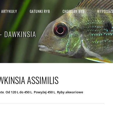
ARTYKUŁY
GATUNKI RYB
CHOROBY RYB
WYPOSAŻE
- DAWKINSIA
KINSIA ASSIMILIS
,
,
,
ate
Od 120 L do 450 L
Powyżej 450 L
Ryby akwariowe