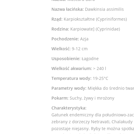
Nazwa łacińska:
Dawkinsia assimilis
Rząd:
Karpiokształtne (Cypriniformes)
Rodzina:
Karpiowate] (Cyprinidae)
Pochodzenie:
Azja
Wielkość:
9-12 cm
Usposobienie:
Łagodne
Wielkość akwarium:
> 240 l
Temperatura wody:
19-25°C
Parametry wody:
Miękka do średnio tward
Pokarm:
Suchy, żywy i mrożony
Charakterystyka:
Gatunek endemiczny dla południowo-zacho
zebrany z dorzeczy Netravati, Chalakudy
pozostaje niejasny. Ryby te można spot