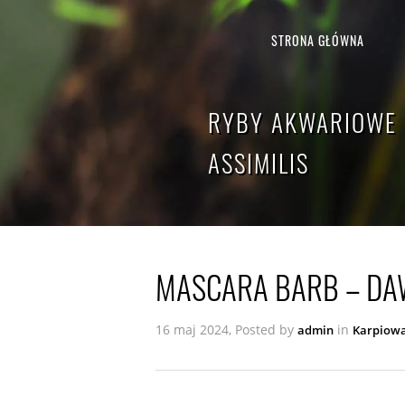
STRONA GŁÓWNA
RYBY AKWARIOWE 
ASSIMILIS
MASCARA BARB – DAW
16 maj 2024, Posted by
in
admin
Karpiow