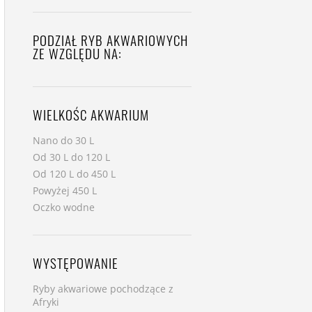
PODZIAŁ RYB AKWARIOWYCH
ZE WZGLĘDU NA:
WIELKOŚC AKWARIUM
Nano do 30 L
Od 30 L do 120 L
Od 120 L do 450 L
Powyżej 450 L
Oczko wodne
WYSTĘPOWANIE
Ryby akwariowe pochodzące z
Afryki