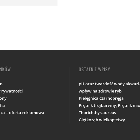
INKÓW
OSTATNIE WPISY
in
pH oraz twardość wody akwario
 Prywatności
wpływ na zdrowie ryb
ony
Pielęgnica czarnopręga
fia
Prętnik trójbarwny, Prętnik m
ca – oferta reklamowa
Thorichthys aureus
Giętkoząb wielkopłetwy