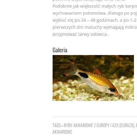
Podobnie jak większość małych ryb karpi
wychowaniem potomstwa, dlatego po poja
wykluć się po 24 – 48 godzinach, a po 1-
pierwszych dni maluchy wymagają mikros
przyjmować larwy solowca..
Galeria
TAGS >
RYBY AKWARIOWE Z EUROPY I AZJI (EURAZJI)
,
AKWARIOWE