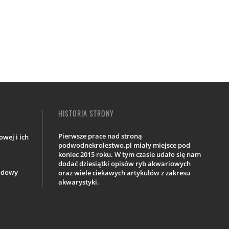
HISTORIA STRONY
Pierwsze prace nad stroną
wej i ich
podwodnekrolestwo.pl miały miejsce pod
koniec 2015 roku. W tym czasie udało się nam
dodać dziesiątki opisów ryb akwariowych
iodowy
oraz wiele ciekawych artykułów z zakresu
akwarystyki.