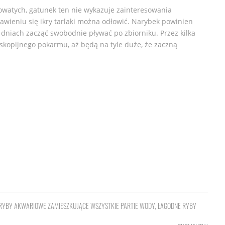
owatych, gatunek ten nie wykazuje zainteresowania
wieniu się ikry tarlaki można odłowić. Narybek powinien
2 dniach zacząć swobodnie pływać po zbiorniku. Przez kilka
kopijnego pokarmu, aż będą na tyle duże, że zaczną
RYBY AKWARIOWE ZAMIESZKUJĄCE WSZYSTKIE PARTIE WODY
,
ŁAGODNE RYBY