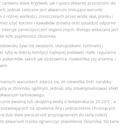
 zarówno wiele kryjówek, jak i sporo otwartej przestrzeni do
ach, jednak zalecane jest akwarium imitujące warunki
 z różnej wielkości, zniszczonych przez wodę skał, piasku i
nież użyć korzeni i kawałków drewna oraz posadzić odporne
e toleruje zanieczyszczeń organicznych, dlatego wskazana jest
 30-50% pojemności zbiornika.
dowisku żywi się owadami, skorupiakami, roślinami i
ć ryby w dobrej kondycji najlepiej podawać małe, regularne
h pokarmów, takich jak dżdżownica, rozwielitka czy artemia, i
kami.
alnych warunkach zdarza się, że niewielka ilość narybku
sty w zbiorniku ogólnym, jednak, aby zmaksymalizować efekt
 akwarium tarliskowego.
cznie kwaśną lub obojętną wodą o temperaturze 23-25°C , a
, pozwalających na opadanie ikry i jednocześnie chroniących
rę (lub dwie pary) przed przystąpieniem do tarła należy
do akwarium trzeba ograniczyć oświetlenie zbiornika. Do tarła