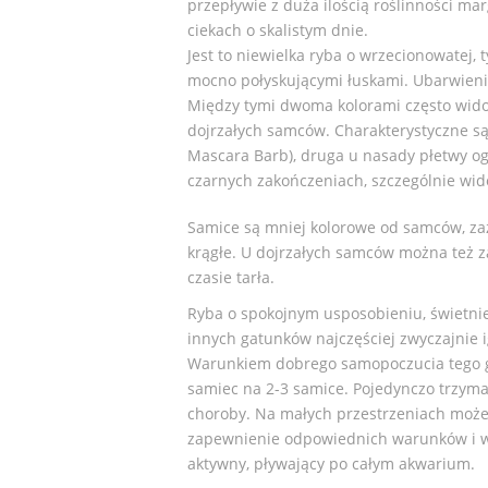
przepływie z duża ilością roślinności mar
ciekach o skalistym dnie.
Jest to niewielka ryba o wrzecionowatej, 
mocno połyskującymi łuskami. Ubarwienie 
Między tymi dwoma kolorami często wido
dojrzałych samców. Charakterystyczne są
Mascara Barb), druga u nasady płetwy og
czarnych zakończeniach, szczególnie wid
Samice są mniej kolorowe od samców, zazw
krągłe. U dojrzałych samców można też z
czasie tarła.
Ryba o spokojnym usposobieniu, świetni
innych gatunków najczęściej zwyczajnie 
Warunkiem dobrego samopoczucia tego ga
samiec na 2-3 samice. Pojedynczo trzyma
choroby. Na małych przestrzeniach może
zapewnienie odpowiednich warunków i w
aktywny, pływający po całym akwarium.