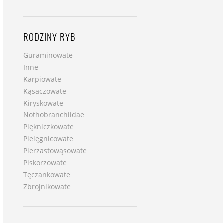
RODZINY RYB
Guraminowate
Inne
Karpiowate
Kąsaczowate
Kiryskowate
Nothobranchiidae
Piękniczkowate
Pielęgnicowate
Pierzastowąsowate
Piskorzowate
Tęczankowate
Zbrojnikowate