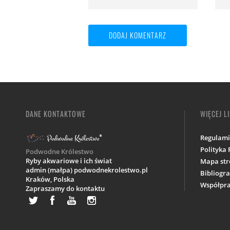
DANE KONTAKTOWE
WIĘCEJ L
Regulam
Polityka
Podwodne Królestwo
Ryby akwariowe i ich świat
Mapa str
admin (małpa) podwodnekrolestwo.pl
Bibliogra
Kraków,
Polska
Współpra
Zapraszamy do kontaktu