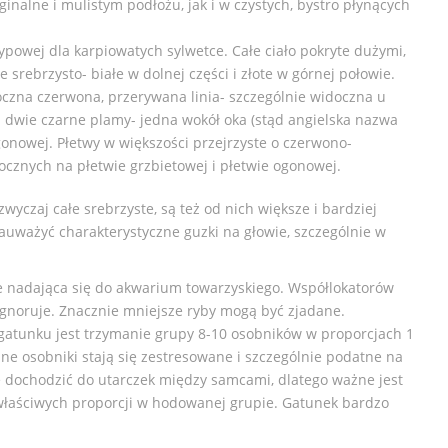
ginalne i mulistym podłożu, jak i w czystych, bystro płynących
typowej dla karpiowatych sylwetce. Całe ciało pokryte dużymi,
srebrzysto- białe w dolnej części i złote w górnej połowie.
czna czerwona, przerywana linia- szczególnie widoczna u
 dwie czarne plamy- jedna wokół oka (stąd angielska nazwa
onowej. Płetwy w większości przejrzyste o czerwono-
ocznych na płetwie grzbietowej i płetwie ogonowej.
yczaj całe srebrzyste, są też od nich większe i bardziej
auważyć charakterystyczne guzki na głowie, szczególnie w
e nadająca się do akwarium towarzyskiego. Współlokatorów
ignoruje. Znacznie mniejsze ryby mogą być zjadane.
tunku jest trzymanie grupy 8-10 osobników w proporcjach 1
ne osobniki stają się zestresowane i szczególnie podatne na
 dochodzić do utarczek między samcami, dlatego ważne jest
łaściwych proporcji w hodowanej grupie. Gatunek bardzo