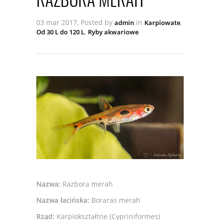
03 mar 2017, Posted by
in
,
admin
Karpiowate
,
Od 30 L do 120 L
Ryby akwariowe
Nazwa:
Razbora merah
Nazwa łacińska:
Boraras merah
Rząd:
Karpiokształtne (Cypriniformes)