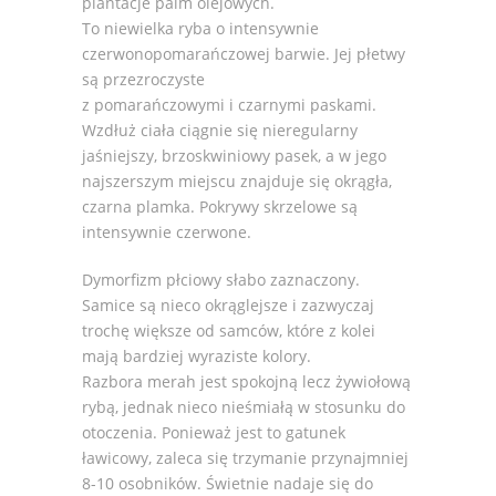
plantacje palm olejowych.
To niewielka ryba o intensywnie
czerwonopomarańczowej barwie. Jej płetwy
są przezroczyste
z pomarańczowymi i czarnymi paskami.
Wzdłuż ciała ciągnie się nieregularny
jaśniejszy, brzoskwiniowy pasek, a w jego
najszerszym miejscu znajduje się okrągła,
czarna plamka. Pokrywy skrzelowe są
intensywnie czerwone.
Dymorfizm płciowy słabo zaznaczony.
Samice są nieco okrąglejsze i zazwyczaj
trochę większe od samców, które z kolei
mają bardziej wyraziste kolory.
Razbora merah jest spokojną lecz żywiołową
rybą, jednak nieco nieśmiałą w stosunku do
otoczenia. Ponieważ jest to gatunek
ławicowy, zaleca się trzymanie przynajmniej
8-10 osobników. Świetnie nadaje się do