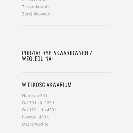
Tęczankowate
Zbrojnikowate
PODZIAŁ RYB AKWARIOWYCH ZE
WZGLĘDU NA:
WIELKOŚC AKWARIUM
Nano do 30 L
Od 30 L do 120 L
Od 120 L do 450 L
Powyżej 450 L
Oczko wodne