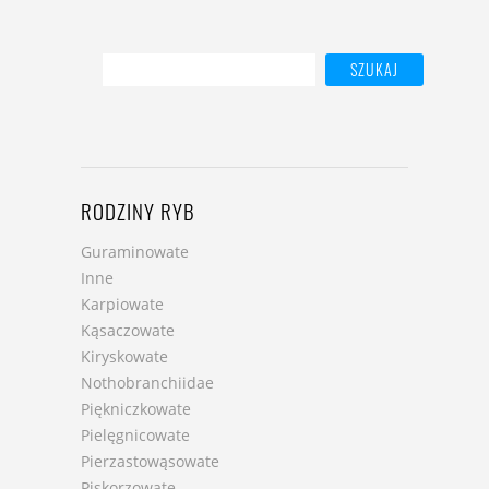
RODZINY RYB
Guraminowate
Inne
Karpiowate
Kąsaczowate
Kiryskowate
Nothobranchiidae
Piękniczkowate
Pielęgnicowate
Pierzastowąsowate
Piskorzowate