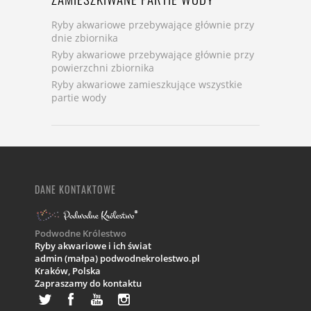
Ryby akwariowe przebywające głównie przy
dnie zbiornika
Ryby akwariowe przebywające głównie przy
powierzchni zbiornika
Ryby akwariowe zamieszkujące wszystkie
partie wody
DANE KONTAKTOWE
Podwodne Królestwo
Ryby akwariowe i ich świat
admin (małpa) podwodnekrolestwo.pl
Kraków,
Polska
Zapraszamy do kontaktu