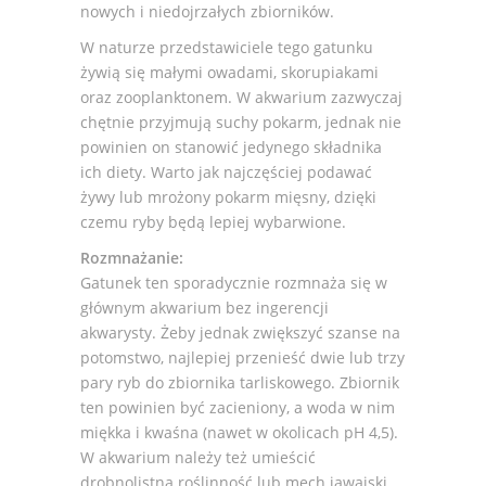
nowych i niedojrzałych zbiorników.
W naturze przedstawiciele tego gatunku
żywią się małymi owadami, skorupiakami
oraz zooplanktonem. W akwarium zazwyczaj
chętnie przyjmują suchy pokarm, jednak nie
powinien on stanowić jedynego składnika
ich diety. Warto jak najczęściej podawać
żywy lub mrożony pokarm mięsny, dzięki
czemu ryby będą lepiej wybarwione.
Rozmnażanie:
Gatunek ten sporadycznie rozmnaża się w
głównym akwarium bez ingerencji
akwarysty. Żeby jednak zwiększyć szanse na
potomstwo, najlepiej przenieść dwie lub trzy
pary ryb do zbiornika tarliskowego. Zbiornik
ten powinien być zacieniony, a woda w nim
miękka i kwaśna (nawet w okolicach pH 4,5).
W akwarium należy też umieścić
drobnolistną roślinność lub mech jawajski.