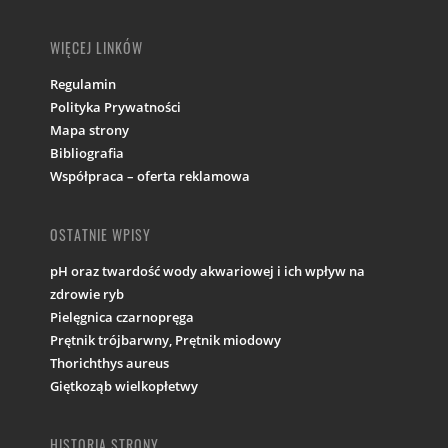
WIĘCEJ LINKÓW
Regulamin
Polityka Prywatności
Mapa strony
Bibliografia
Współpraca – oferta reklamowa
OSTATNIE WPISY
pH oraz twardość wody akwariowej i ich wpływ na
zdrowie ryb
Pielęgnica czarnopręga
Prętnik trójbarwny, Prętnik miodowy
Thorichthys aureus
Giętkoząb wielkopłetwy
HISTORIA STRONY