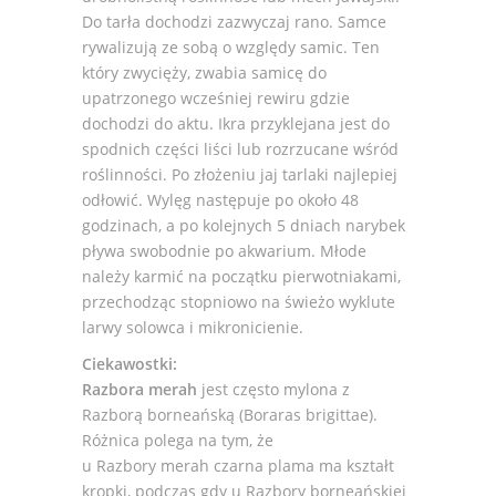
Do tarła dochodzi zazwyczaj rano. Samce
rywalizują ze sobą o względy samic. Ten
który zwycięży, zwabia samicę do
upatrzonego wcześniej rewiru gdzie
dochodzi do aktu. Ikra przyklejana jest do
spodnich części liści lub rozrzucane wśród
roślinności. Po złożeniu jaj tarlaki najlepiej
odłowić. Wylęg następuje po około 48
godzinach, a po kolejnych 5 dniach narybek
pływa swobodnie po akwarium. Młode
należy karmić na początku pierwotniakami,
przechodząc stopniowo na świeżo wyklute
larwy solowca i mikronicienie.
Ciekawostki:
Razbora merah
jest często mylona z
Razborą borneańską (Boraras brigittae).
Różnica polega na tym, że
u Razbory merah czarna plama ma kształt
kropki, podczas gdy u Razbory borneańskiej