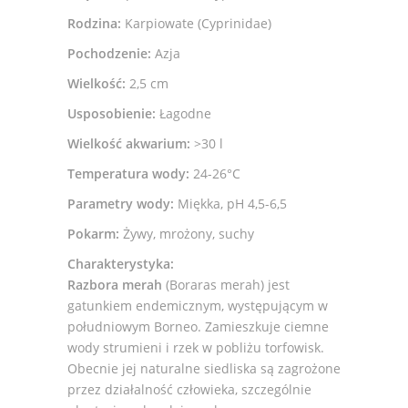
Rodzina:
Karpiowate (Cyprinidae)
Pochodzenie:
Azja
Wielkość:
2,5 cm
Usposobienie:
Łagodne
Wielkość akwarium:
>30 l
Temperatura wody:
24-26°C
Parametry wody:
Miękka, pH 4,5-6,5
Pokarm:
Żywy, mrożony, suchy
Charakterystyka:
Razbora merah
(Boraras merah) jest
gatunkiem endemicznym, występującym w
południowym Borneo. Zamieszkuje ciemne
wody strumieni i rzek w pobliżu torfowisk.
Obecnie jej naturalne siedliska są zagrożone
przez działalność człowieka, szczególnie