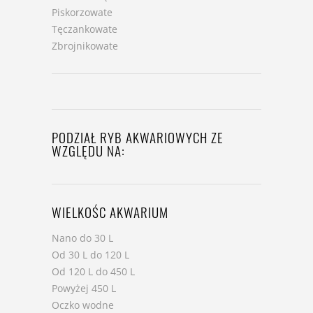
Piskorzowate
Tęczankowate
Zbrojnikowate
PODZIAŁ RYB AKWARIOWYCH ZE
WZGLĘDU NA:
WIELKOŚC AKWARIUM
Nano do 30 L
Od 30 L do 120 L
Od 120 L do 450 L
Powyżej 450 L
Oczko wodne