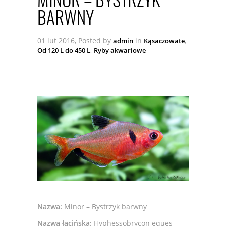
BARWNY
01 lut 2016, Posted by
in
,
admin
Kąsaczowate
,
Od 120 L do 450 L
Ryby akwariowe
Nazwa:
Minor – Bystrzyk barwny
Nazwa łacińska:
Hyphessobrycon eques