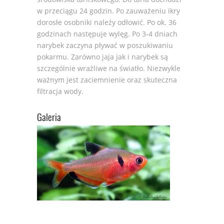
w przeciągu 24 godzin. Po zauważeniu ikry
dorosłe osobniki należy odłowić. Po ok. 36
godzinach następuje wylęg. Po 3-4 dniach
narybek zaczyna pływać w poszukiwaniu
pokarmu. Zarówno jaja jak i narybek są
szczególnie wrażliwe na światło. Niezwykle
ważnym jest zaciemnienie oraz skuteczna
filtracja wody.
Galeria