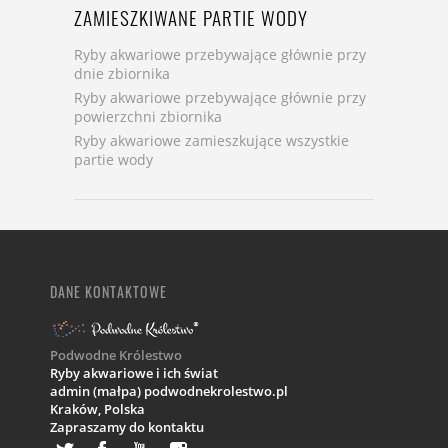
ZAMIESZKIWANE PARTIE WODY
Ryby akwariowe przebywające głównie przy
dnie zbiornika
Ryby akwariowe przebywające głównie przy
powierzchni zbiornika
Ryby akwariowe zamieszkujące wszystkie
partie wody
DANE KONTAKTOWE
Podwodne Królestwo
Ryby akwariowe i ich świat
admin (małpa) podwodnekrolestwo.pl
Kraków,
Polska
Zapraszamy do kontaktu