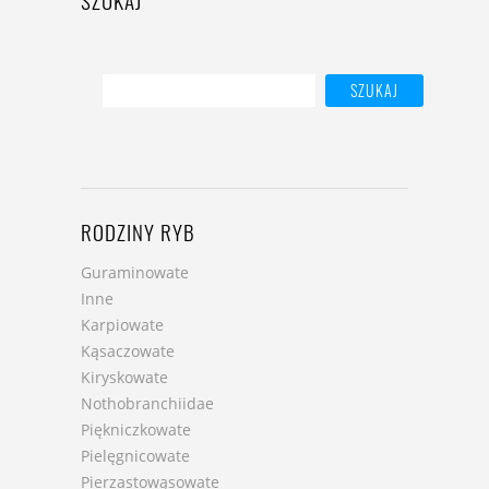
RODZINY RYB
Guraminowate
Inne
Karpiowate
Kąsaczowate
Kiryskowate
Nothobranchiidae
Piękniczkowate
Pielęgnicowate
Pierzastowąsowate