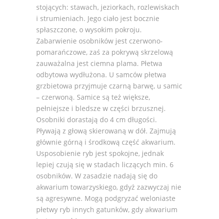
stojących: stawach, jeziorkach, rozlewiskach
i strumieniach. Jego ciało jest bocznie
spłaszczone, o wysokim pokroju.
Zabarwienie osobników jest czerwono-
pomarańczowe, zaś za pokrywą skrzelową
zauważalna jest ciemna plama. Płetwa
odbytowa wydłużona. U samców płetwa
grzbietowa przyjmuje czarną barwę, u samic
– czerwoną. Samice są też większe,
pełniejsze i bledsze w części brzusznej.
Osobniki dorastają do 4 cm długości.
Pływają z głową skierowaną w dół. Zajmują
głównie górną i środkową część akwarium.
Usposobienie ryb jest spokojne, jednak
lepiej czują się w stadach liczących min. 6
osobników. W zasadzie nadają się do
akwarium towarzyskiego, gdyż zazwyczaj nie
są agresywne. Mogą podgryzać weloniaste
płetwy ryb innych gatunków, gdy akwarium