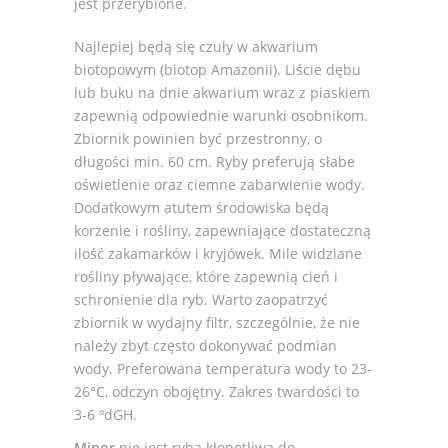
jest przerybione.
Najlepiej będą się czuły w akwarium
biotopowym (biotop Amazonii). Liście dębu
lub buku na dnie akwarium wraz z piaskiem
zapewnią odpowiednie warunki osobnikom.
Zbiornik powinien być przestronny, o
długości min. 60 cm. Ryby preferują słabe
oświetlenie oraz ciemne zabarwienie wody.
Dodatkowym atutem środowiska będą
korzenie i rośliny, zapewniające dostateczną
ilość zakamarków i kryjówek. Mile widziane
rośliny pływające, które zapewnią cień i
schronienie dla ryb. Warto zaopatrzyć
zbiornik w wydajny filtr, szczególnie, że nie
należy zbyt często dokonywać podmian
wody. Preferowana temperatura wody to 23-
26°C, odczyn obojętny. Zakres twardości to
3-6 ºdGH.
Minor
nie jest rybą kłopotliwa do