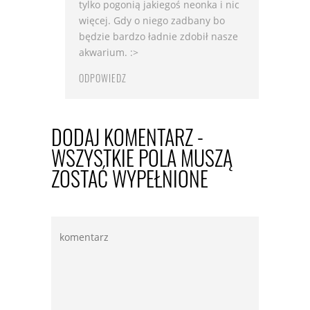
tylko pogonią jakiegoś neonka i nic
więcej. Gdy o niego zadbany bo
będzie bardzo ładnie zdobił nasze
akwarium. :>
ODPOWIEDZ
DODAJ KOMENTARZ -
WSZYSTKIE POLA MUSZĄ
ZOSTAĆ WYPEŁNIONE