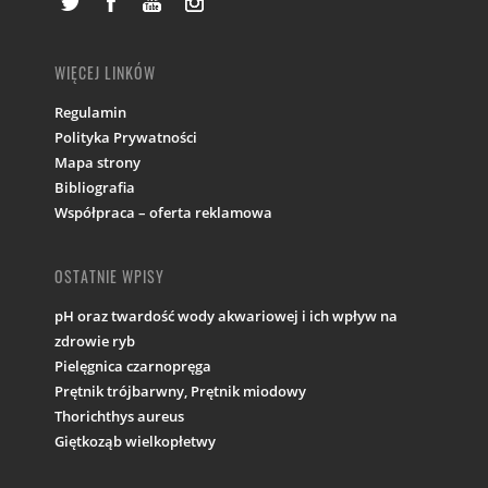
WIĘCEJ LINKÓW
Regulamin
Polityka Prywatności
Mapa strony
Bibliografia
Współpraca – oferta reklamowa
OSTATNIE WPISY
pH oraz twardość wody akwariowej i ich wpływ na
zdrowie ryb
Pielęgnica czarnopręga
Prętnik trójbarwny, Prętnik miodowy
Thorichthys aureus
Giętkoząb wielkopłetwy