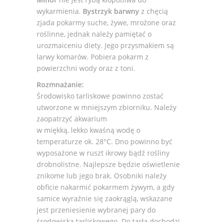
wykarmienia.
Bystrzyk barwny
z chęcią
zjada pokarmy suche, żywe, mrożone oraz
roślinne, jednak należy pamiętać o
urozmaiceniu diety. Jego przysmakiem są
larwy komarów. Pobiera pokarm z
powierzchni wody oraz z toni.
Rozmnażanie:
Środowisko tarliskowe powinno zostać
utworzone w mniejszym zbiorniku. Należy
zaopatrzyć akwarium
w miękką, lekko kwaśną wodę o
temperaturze ok. 28°C. Dno powinno być
wyposażone w ruszt ikrowy bądź rośliny
drobnolistne. Najlepsze będzie oświetlenie
znikome lub jego brak. Osobniki należy
obficie nakarmić pokarmem żywym, a gdy
samice wyraźnie się zaokrąglą, wskazane
jest przeniesienie wybranej pary do
środowiska tarliskowego. Do tarła dochodzi