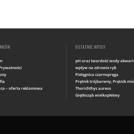
INKÓW
OSTATNIE WPISY
in
pH oraz twardość wody akwario
 Prywatności
wpływ na zdrowie ryb
ony
Pielęgnica czarnopręga
fia
Prętnik trójbarwny, Prętnik m
ca – oferta reklamowa
Thorichthys aureus
Giętkoząb wielkopłetwy