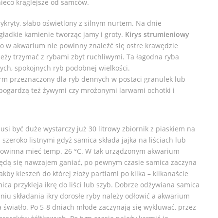
nieco krąglejsze od samców.
zykryty, słabo oświetlony z silnym nurtem. Na dnie
gładkie kamienie tworząc jamy i groty.
Kirys strumieniowy
ego w akwarium nie powinny znaleźć się ostre krawędzie
ależy trzymać z rybami zbyt ruchliwymi. Ta łagodna ryba
nych, spokojnych ryb podobnej wielkości.
rm przeznaczony dla ryb dennych w postaci granulek lub
e pogardzą też żywymi czy mrożonymi larwami ochotki i
i być duże wystarczy już 30 litrowy zbiornik z piaskiem na
szeroko listnymi gdyż samica składa jajka na liściach lub
powinna mieć temp. 26 °C. W tak urządzonym akwarium
ędą się nawzajem ganiać, po pewnym czasie samica zaczyna
akby kieszeń do której złoży partiami po kilka – kilkanaście
ica przykleja ikrę do liści lub szyb. Dobrze odżywiana samica
niu składania ikry dorosłe ryby należy odłowić a akwarium
a światło. Po 5-8 dniach młode zaczynają się wykluwać, przez