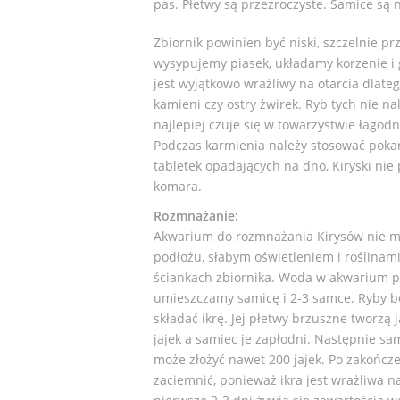
pas. Płetwy są przezroczyste. Samice są 
Zbiornik powinien być niski, szczelnie pr
wysypujemy piasek, układamy korzenie i 
jest wyjątkowo wrażliwy na otarcia dlat
kamieni czy ostry żwirek. Ryb tych nie n
najlepiej czuje się w towarzystwie łagod
Podczas karmienia należy stosować poka
tabletek opadających na dno, Kiryski ni
komara.
Rozmnażanie:
Akwarium do rozmnażania Kirysów nie mus
podłożu, słabym oświetleniem i roślinami 
ściankach zbiornika. Woda w akwarium 
umieszczamy samicę i 2-3 samce. Ryby b
składać ikrę. Jej płetwy brzuszne tworzą j
jajek a samiec je zapłodni. Następnie sam
może złożyć nawet 200 jajek. Po zakończe
zaciemnić, ponieważ ikra jest wrażliwa n