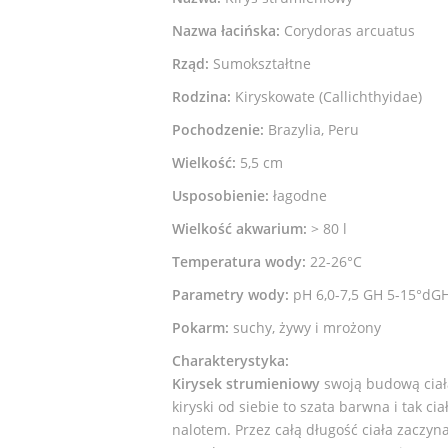
Nazwa łacińska:
Corydoras arcuatus
Rząd:
Sumokształtne
Rodzina:
Kiryskowate (Callichthyidae)
Pochodzenie:
Brazylia, Peru
Wielkość:
5,5 cm
Usposobienie:
łagodne
Wielkość akwarium:
> 80 l
Temperatura wody:
22-26°C
Parametry wody:
pH 6,0-7,5 GH 5-15°dG
Pokarm:
suchy, żywy i mrożony
Charakterystyka:
Kirysek strumieniowy
swoją budową ciała
kiryski od siebie to szata barwna i tak 
nalotem. Przez całą długość ciała zaczyna