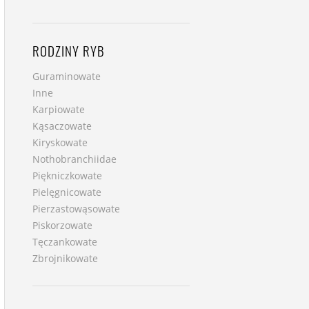
RODZINY RYB
Guraminowate
Inne
Karpiowate
Kąsaczowate
Kiryskowate
Nothobranchiidae
Piękniczkowate
Pielęgnicowate
Pierzastowąsowate
Piskorzowate
Tęczankowate
Zbrojnikowate