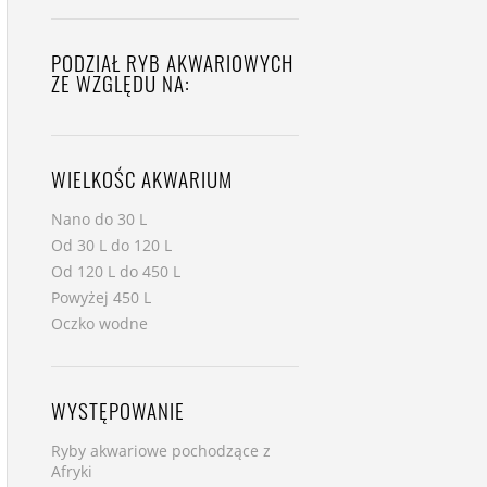
PODZIAŁ RYB AKWARIOWYCH
ZE WZGLĘDU NA:
WIELKOŚC AKWARIUM
Nano do 30 L
Od 30 L do 120 L
Od 120 L do 450 L
Powyżej 450 L
Oczko wodne
WYSTĘPOWANIE
Ryby akwariowe pochodzące z
Afryki