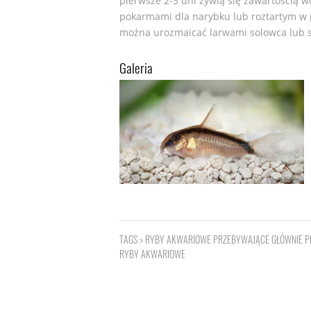
pierwsze 2-3 dni żywią się zawartością w
pokarmami dla narybku lub roztartym w 
można urozmaicać larwami solowca lub 
Galeria
TAGS >
RYBY AKWARIOWE PRZEBYWAJĄCE GŁÓWNIE PR
RYBY AKWARIOWE