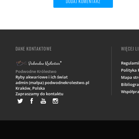
DANE KONTAKTOWE
WIĘCEJ L
Regulam
Polityka
Podwodne Królestwo
Ryby akwariowe i ich świat
Mapa str
admin (małpa) podwodnekrolestwo.pl
Bibliogra
Kraków,
Polska
Współpra
Zapraszamy do kontaktu