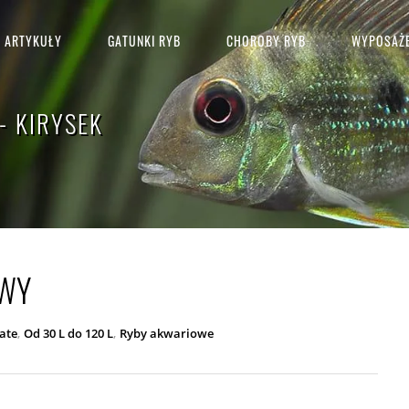
ARTYKUŁY
GATUNKI RYB
CHOROBY RYB
WYPOSAŻE
- KIRYSEK
OWY
,
,
ate
Od 30 L do 120 L
Ryby akwariowe