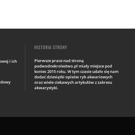
HISTORIA STRONY
Pierwsze prace nad stroną
wej i ich
podwodnekrolestwo.pl miały miejsce pod
koniec 2015 roku. W tym czasie udało się nam
dodać dziesiątki opisów ryb akwariowych
iodowy
oraz wiele ciekawych artykułów z zakresu
akwarystyki.