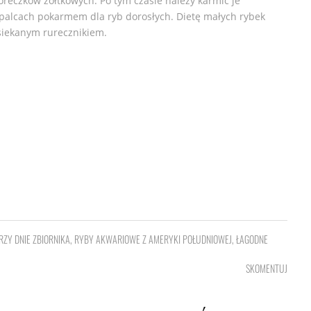
oreczków żółtkowych. Po tym czasie należy karmić je
palcach pokarmem dla ryb dorosłych. Dietę małych rybek
siekanym rurecznikiem.
ZY DNIE ZBIORNIKA
,
RYBY AKWARIOWE Z AMERYKI POŁUDNIOWEJ
,
ŁAGODNE
SKOMENTUJ