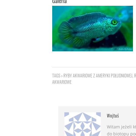
Galeria
TAGS >
RYBY AKWARIOWE Z AMERYKI POŁUDNIOWEJ
,
AKWARIOWE
Wojtuś
Witam jeżeli 
do biotopu po