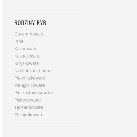
RODZINY RYB
Guraminowate
Inne
Karpiowate
Kąsaczowate
Kiryskowate
Nothobranchiidae
Piękniczkowate
Pielęgnicowate
Pierzastowąsowate
Piskorzowate
Tęczankowate
Zbrojnikowate