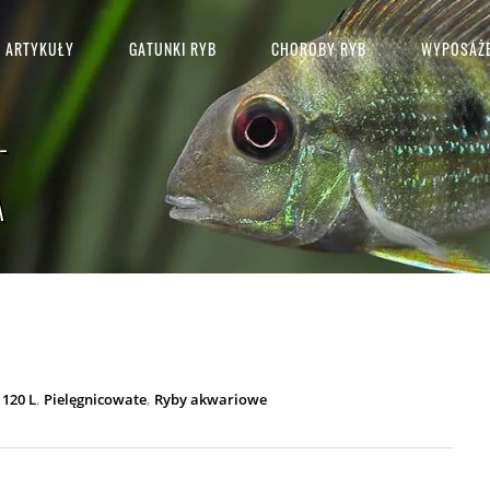
ARTYKUŁY
GATUNKI RYB
CHOROBY RYB
WYPOSAŻE
-
A
,
,
 120 L
Pielęgnicowate
Ryby akwariowe