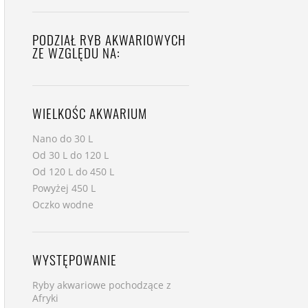
PODZIAŁ RYB AKWARIOWYCH
ZE WZGLĘDU NA:
WIELKOŚC AKWARIUM
Nano do 30 L
Od 30 L do 120 L
Od 120 L do 450 L
Powyżej 450 L
Oczko wodne
WYSTĘPOWANIE
Ryby akwariowe pochodzące z
Afryki