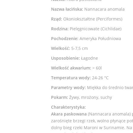
Nazwa łacińska:
Nannacara anomala
Rząd:
Okoniokształtne (Perciformes)
Rodzina:
Pielęgnicowate (Cichlidae)
Pochodzenie:
Ameryka Południowa
Wielkość:
5-7,5 cm
Usposobienie:
Łagodne
Wielkość akwarium:
> 60l
Temperatura wody:
24-26 °C
Parametry wody:
Miękka do średnio twar
Pokarm:
Żywy, mrożony, suchy
Charakterystyka:
Akara paskowana
(Nannacara anomala) p
zarośnięte brzegi rzek, wolno płynące po
dolny bieg rzeki Maroni w Surinamie. Na 