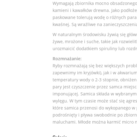
Wymagają zbiornika mocno obsadzonego ro
kamieni i kawałków drewna. Jako podłoże 
paskowane tolerują wodę o różnych parame
kwaśnej. Są wrażliwe na zanieczyszczenia
W naturalnym środowisku żywią się głó
żywe, mrożone i suche, takie jak rozwieli
urozmaicić dodatkiem spiruliny lub rozd
Rozmnażanie:
Ryby rozmnażają się bez większych pro
zapewnimy im kryjówki), jak i w akwariu
temperatury wody o 2-3 stopnie, obniżen
pary jest czyszczenie przez samca miejsc
imponującej. Samica składa w wybranym p
wylęgu. W tym czasie może stać się agre
które samica przenosi do wykopanego w po
podrośnięty i pływa swobodnie po zbiorn
maluchami. Młode można karmić micro nic