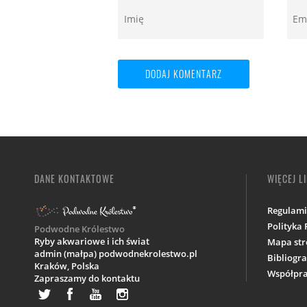
DANE KONTAKTOWE
WIĘCEJ L
Regulam
Polityka
Podwodne Królestwo
Ryby akwariowe i ich świat
Mapa str
admin (małpa) podwodnekrolestwo.pl
Bibliogra
Kraków,
Polska
Współpra
Zapraszamy do kontaktu