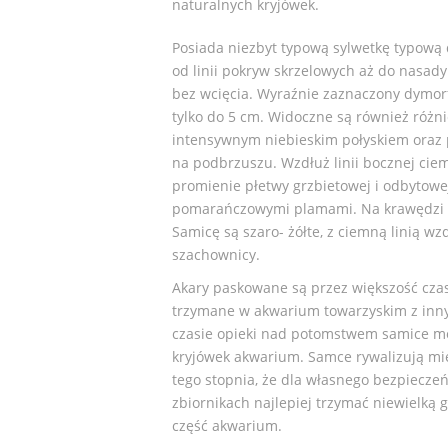
naturalnych kryjówek.
Posiada niezbyt typową sylwetkę typową d
od linii pokryw skrzelowych aż do nasad
bez wcięcia. Wyraźnie zaznaczony dymorf
tylko do 5 cm. Widoczne są również różn
intensywnym niebieskim połyskiem oraz 
na podbrzuszu. Wzdłuż linii bocznej ciemn
promienie płetwy grzbietowej i odbytowe
pomarańczowymi plamami. Na krawędzi p
Samicę są szaro- żółte, z ciemną linią wz
szachownicy.
Akary paskowane są przez większość czas
trzymane w akwarium towarzyskim z inn
czasie opieki nad potomstwem samice mo
kryjówek akwarium. Samce rywalizują mię
tego stopnia, że dla własnego bezpiecz
zbiornikach najlepiej trzymać niewielk
część akwarium.