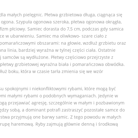
la małych pielęgnic. Płetwa grzbietowa długa, ciągnąca się
y ogona. Szypuła ogonowa szeroka, płetwa ogonowa okrągła,
izm płciowy. Samiec dorasta do 7,5 cm, podczas gdy samica
ice w ubarwieniu. Samiec ma oliwkowo- szare ciało z
pomarańczowymi obszarami: na głowie, wzdłuż grzbietu oraz
a linia, bardziej wyraźna w tylnej części ciała. Ostatnie
j samców są wydłużone. Płetwy częściowo przejrzyste z
łetwy grzbietowej wyraźna biała i pomarańczowa obwódka.
dłuż boku, która w czasie tarła zmienia się we wzór
u spokojnymi i niekonfliktowymi rybami, które mogą być
ymi małymi rybami o podobnych wymaganiach. Jedynie w
gą przejawiać agresję, szczególnie w małym i pozbawionym
dzy sobą, a dominant potrafi zastraszyć pozostałe samce do
eństwa przyjmują one barwy samic. Z tego powodu w małych
ą grupę haremową. Ryby zajmują głównie denną i środkową