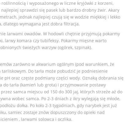
ślinnością i wyposażonego w liczne kryjówki z korzeni,
najlepiej sprawdzi się pasek lub bardzo drobny żwir. Akary
trach, jednak najlepiej czują się w wodzie miękkiej i lekko
, dlatego wymagana jest dobra filtracja.
wnie larwami owadów. W hodowli chętnie przyjmują pokarmy
tki, larwy komara czy tubifeksy. Pokarmy mięsne warto
robnionych świeżych warzyw (ogórek, szpinak).
blemów zarówno w akwarium ogólnym (pod warunkiem, że
m tarliskowym. Do tarła może pobudzić je podniesienie
ie pH oraz częste podmiany części wody. Oznaką dobrania się
a do tarła (kamień lub grota) i przyjmowanie postawy
rzez samca miejscu od 150 do 300 jaj, których strzeże aż do
sywna wobec samca. Po 2-3 dniach z ikry wylegają się młode,
dłożu dołka. Po koło 2-3 tygodniach, gdy narybek jest już
iku, samiec zostaje znów dopuszczony do opieki nad
ieniem , larwami solowca i oczlika.