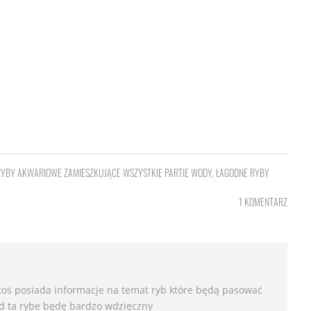
RYBY AKWARIOWE ZAMIESZKUJĄCE WSZYSTKIE PARTIE WODY
,
ŁAGODNE RYBY
1 KOMENTARZ
ktoś posiada informacje na temat ryb które będą pasować
d ta rybe będę bardzo wdzięczny