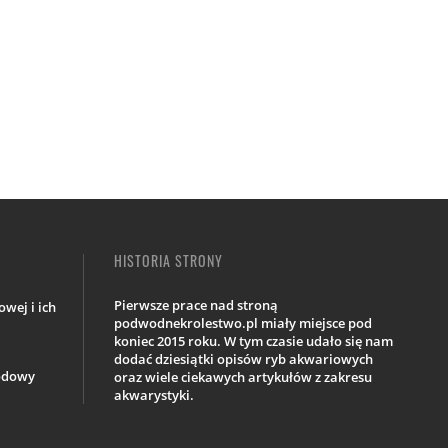
HISTORIA STRONY
Pierwsze prace nad stroną
wej i ich
podwodnekrolestwo.pl miały miejsce pod
koniec 2015 roku. W tym czasie udało się nam
dodać dziesiątki opisów ryb akwariowych
iodowy
oraz wiele ciekawych artykułów z zakresu
akwarystyki.