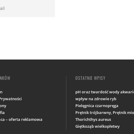
INKÓW
OSTATNIE WPISY
in
pH oraz twardość wody akwario
 Prywatności
wpływ na zdrowie ryb
ony
Pielęgnica czarnopręga
fia
Prętnik trójbarwny, Prętnik m
ca – oferta reklamowa
Thorichthys aureus
Giętkoząb wielkopłetwy