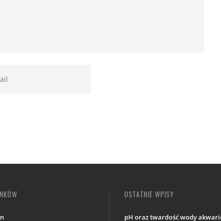
INKÓW
OSTATNIE WPISY
in
pH oraz twardość wody akwario