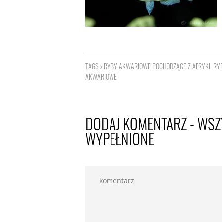
TAGS >
RYBY AKWARIOWE POCHODZĄCE Z AFRYKI
,
RY
AKWARIOWE
DODAJ KOMENTARZ - WSZ
WYPEŁNIONE