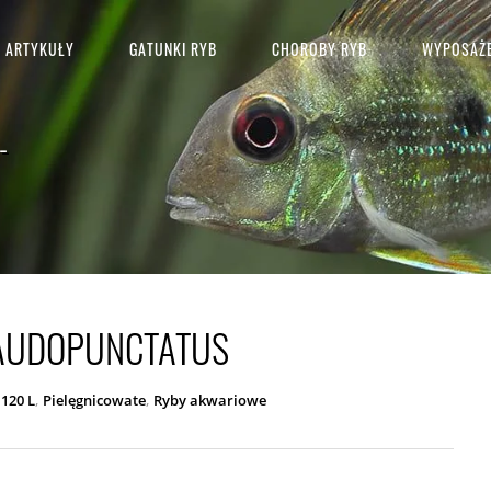
ARTYKUŁY
GATUNKI RYB
CHOROBY RYB
WYPOSAŻE
-
AUDOPUNCTATUS
,
,
 120 L
Pielęgnicowate
Ryby akwariowe