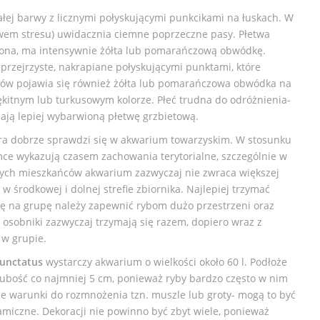
ałej barwy z licznymi połyskującymi punkcikami na łuskach. W
ywem stresu) uwidacznia ciemne poprzeczne pasy. Płetwa
czona, ma intensywnie żółta lub pomarańczową obwódkę.
o przejrzyste, nakrapiane połyskującymi punktami, które
ników pojawia się również żółta lub pomarańczowa obwódka na
ękitnym lub turkusowym kolorze. Płeć trudna do odróżnienia-
ają lepiej wybarwioną płetwę grzbietową.
óra dobrze sprawdzi się w akwarium towarzyskim. W stosunku
ce wykazują czasem zachowania terytorialne, szczególnie w
nnych mieszkańców akwarium zazwyczaj nie zwraca większej
w środkowej i dolnej strefie zbiornika. Najlepiej trzymać
ię na grupę należy zapewnić rybom dużo przestrzeni oraz
 osobniki zazwyczaj trzymają się razem, dopiero wraz z
 w grupie.
unctatus
wystarczy akwarium o wielkości około 60 l. Podłoże
ubość co najmniej 5 cm, ponieważ ryby bardzo często w nim
e warunki do rozmnożenia tzn. muszle lub groty- mogą to być
amiczne. Dekoracji nie powinno być zbyt wiele, ponieważ