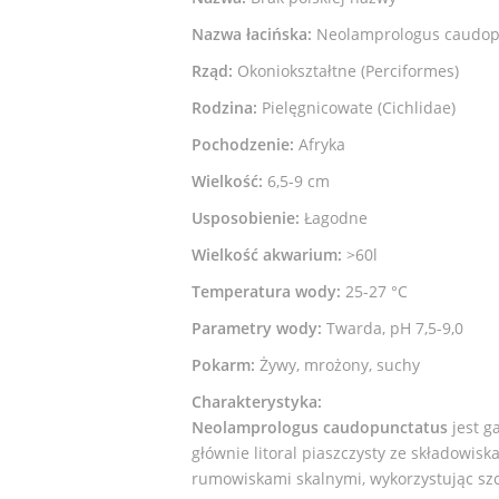
Nazwa łacińska:
Neolamprologus caudop
Rząd:
Okoniokształtne (Perciformes)
Rodzina:
Pielęgnicowate (Cichlidae)
Pochodzenie:
Afryka
Wielkość:
6,5-9 cm
Usposobienie:
Łagodne
Wielkość akwarium:
>60l
Temperatura wody:
25-27 °C
Parametry wody:
Twarda, pH 7,5-9,0
Pokarm:
Żywy, mrożony, suchy
Charakterystyka:
Neolamprologus caudopunctatus
jest g
głównie litoral piaszczysty ze składowisk
rumowiskami skalnymi, wykorzystując szc