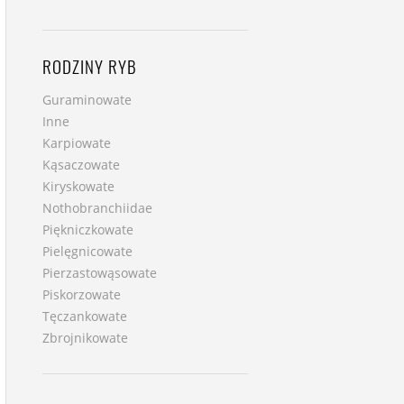
RODZINY RYB
Guraminowate
Inne
Karpiowate
Kąsaczowate
Kiryskowate
Nothobranchiidae
Piękniczkowate
Pielęgnicowate
Pierzastowąsowate
Piskorzowate
Tęczankowate
Zbrojnikowate