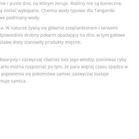
ie i puste dno, na którym żeruje. Rośliny nie są konieczne,
gą zostać wykopane. Chemia wody typowa dla Tanganiki.
iowe podmiany wody.
a. W naturze żywią się głównie zooplanktonem i larwami
dpowiednio drobny pokarm opadający na dno, w tym gotowe
stawę diety stanowiły produkty mięsne.
kwarysty i zazwyczaj również bez jego wiedzy, ponieważ ryby
ię tarło można rozpoznać po tym, że para więcej czasu spędza w
 pojawienia się potomstwa samiec zazwyczaj zostaje
muje samica.