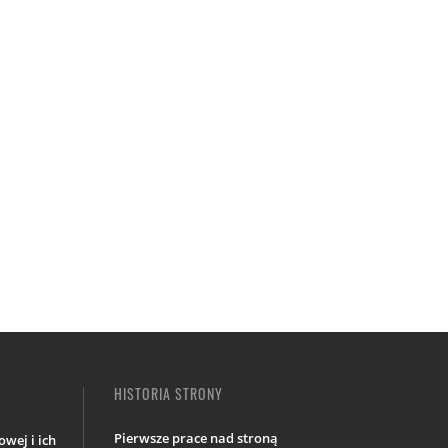
HISTORIA STRONY
Pierwsze prace nad stroną
wej i ich