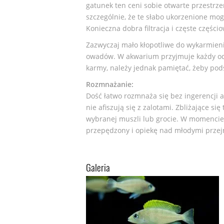
gatunek ten ceni sobie otwarte przestrzen
szczególnie, że te słabo ukorzenione mo
Konieczna dobra filtracja i częste częśc
Zazwyczaj mało kłopotliwe do wykarmieni
owadów. W akwarium przyjmuje każdy o
karmy, należy jednak pamiętać, żeby pod
Rozmnażanie:
Dość łatwo rozmnaża się bez ingerencji a
nie afiszują się z zalotami. Zbliżające s
wybranej muszli lub grocie. W momencie
przepędzony i opiekę nad młodymi przej
Galeria