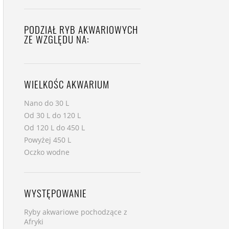
PODZIAŁ RYB AKWARIOWYCH
ZE WZGLĘDU NA:
WIELKOŚC AKWARIUM
Nano do 30 L
Od 30 L do 120 L
Od 120 L do 450 L
Powyżej 450 L
Oczko wodne
WYSTĘPOWANIE
Ryby akwariowe pochodzące z
Afryki