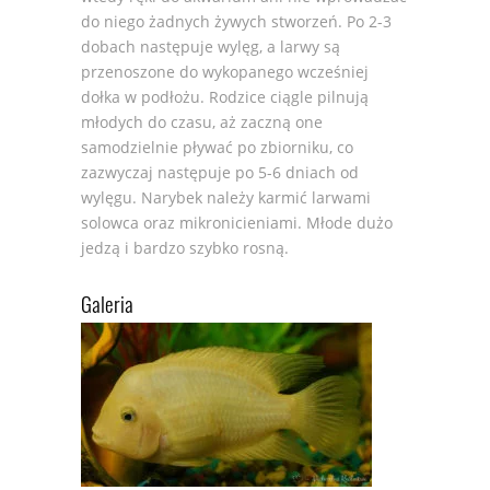
do niego żadnych żywych stworzeń. Po 2-3
dobach następuje wylęg, a larwy są
przenoszone do wykopanego wcześniej
dołka w podłożu. Rodzice ciągle pilnują
młodych do czasu, aż zaczną one
samodzielnie pływać po zbiorniku, co
zazwyczaj następuje po 5-6 dniach od
wylęgu. Narybek należy karmić larwami
solowca oraz mikronicieniami. Młode dużo
jedzą i bardzo szybko rosną.
Galeria