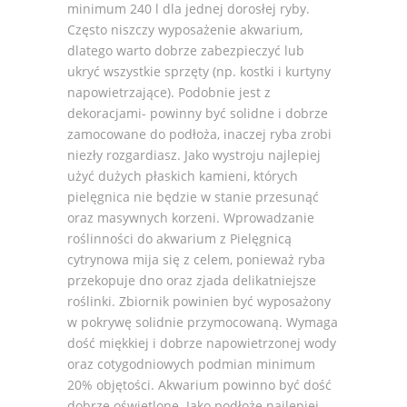
minimum 240 l dla jednej dorosłej ryby.
Często niszczy wyposażenie akwarium,
dlatego warto dobrze zabezpieczyć lub
ukryć wszystkie sprzęty (np. kostki i kurtyny
napowietrzające). Podobnie jest z
dekoracjami- powinny być solidne i dobrze
zamocowane do podłoża, inaczej ryba zrobi
niezły rozgardiasz. Jako wystroju najlepiej
użyć dużych płaskich kamieni, których
pielęgnica nie będzie w stanie przesunąć
oraz masywnych korzeni. Wprowadzanie
roślinności do akwarium z Pielęgnicą
cytrynowa mija się z celem, ponieważ ryba
przekopuje dno oraz zjada delikatniejsze
roślinki. Zbiornik powinien być wyposażony
w pokrywę solidnie przymocowaną. Wymaga
dość miękkiej i dobrze napowietrzonej wody
oraz cotygodniowych podmian minimum
20% objętości. Akwarium powinno być dość
dobrze oświetlone. Jako podłoże najlepiej