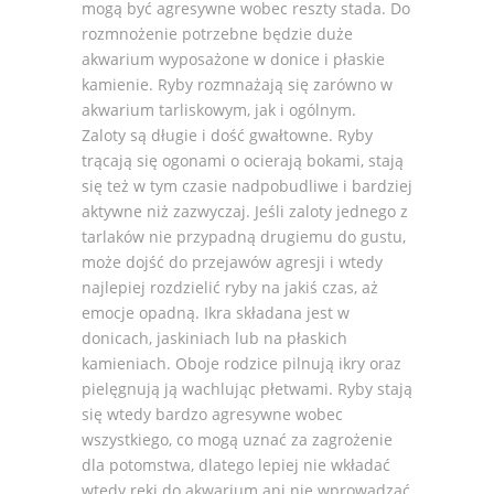
mogą być agresywne wobec reszty stada. Do
rozmnożenie potrzebne będzie duże
akwarium wyposażone w donice i płaskie
kamienie. Ryby rozmnażają się zarówno w
akwarium tarliskowym, jak i ogólnym.
Zaloty są długie i dość gwałtowne. Ryby
trącają się ogonami o ocierają bokami, stają
się też w tym czasie nadpobudliwe i bardziej
aktywne niż zazwyczaj. Jeśli zaloty jednego z
tarlaków nie przypadną drugiemu do gustu,
może dojść do przejawów agresji i wtedy
najlepiej rozdzielić ryby na jakiś czas, aż
emocje opadną. Ikra składana jest w
donicach, jaskiniach lub na płaskich
kamieniach. Oboje rodzice pilnują ikry oraz
pielęgnują ją wachlując płetwami. Ryby stają
się wtedy bardzo agresywne wobec
wszystkiego, co mogą uznać za zagrożenie
dla potomstwa, dlatego lepiej nie wkładać
wtedy ręki do akwarium ani nie wprowadzać