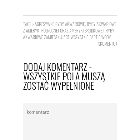
TAGS >
AGRESYWNE RYBY AKWARIOWE
,
RYBY AKWARIOWE
Z AMERYKI PÓŁNOCNEJ ORAZ AMERYKI ŚRODKOWEJ
,
RYBY
AKWARIOWE ZAMIESZKUJĄCE WSZYSTKIE PARTIE WODY
SKOMENTUJ
DODAJ KOMENTARZ -
WSZYSTKIE POLA MUSZĄ
ZOSTAĆ WYPEŁNIONE