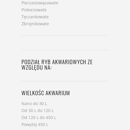
Pierzastowąsowate
Piskorzowate
Tęczankowate
Zbrojnikowate
PODZIAŁ RYB AKWARIOWYCH ZE
WZGLĘDU NA:
WIELKOŚC AKWARIUM
Nano do 30 L
Od 30 L do 120 L
Od 120 L do 450 L
Powyżej 450 L