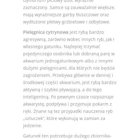
Dymorfizm płciowy dość wyraźnie
zaznaczony. Samce są zauważalnie większe,
mają wyraźniejsze garby tłuszczowe oraz
wydłużone płetwy grzbietowe i odbytowe.
Pielęgnica cytrynowa
jest rybą bardzo
agresywną, zarówno wobec innych ryb, jak i
własnego gatunku. Najlepiej trzymać
pojedynczego osobnika lub dobraną parę w
akwarium jednogatunkowym albo z innymi
dużymi pielęgnicami, dla których nie będzie
zagrożeniem. Przebywa głównie w dennej i
środkowej części akwarium, jest rybą bardzo
aktywną i szybko pływającą, a do tego
inteligentną. Po pewnym czasie rozpoznaje
akwarystę, podpływa i przyjmuje pokarm z
ręki. Znane są tez przypadki nauczenia ryb
„sztuczek”, które wykonują w zamian za
jedzenie.
Gatunek ten potrzebuje dużego zbiornika-