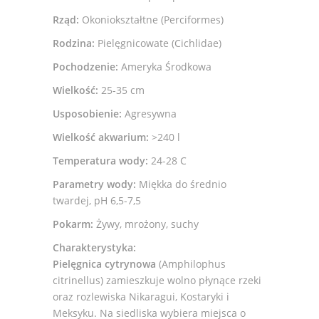
Rząd:
Okoniokształtne (Perciformes)
Rodzina:
Pielęgnicowate (Cichlidae)
Pochodzenie:
Ameryka Środkowa
Wielkość:
25-35 cm
Usposobienie:
Agresywna
Wielkość akwarium:
>240 l
Temperatura wody:
24-28 C
Parametry wody:
Miękka do średnio
twardej, pH 6,5-7,5
Pokarm:
Żywy, mrożony, suchy
Charakterystyka:
Pielęgnica cytrynowa
(Amphilophus
citrinellus) zamieszkuje wolno płynące rzeki
oraz rozlewiska Nikaragui, Kostaryki i
Meksyku. Na siedliska wybiera miejsca o