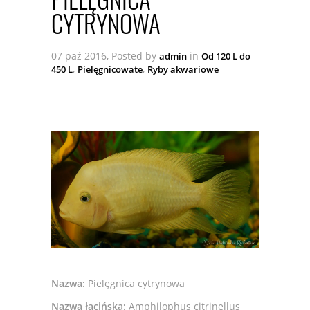
CYTRYNOWA
07 paź 2016, Posted by
in
admin
Od 120 L do
,
,
450 L
Pielęgnicowate
Ryby akwariowe
Nazwa:
Pielęgnica cytrynowa
Nazwa łacińska:
Amphilophus citrinellus