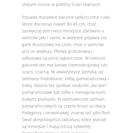
słabym nurcie w pobliży ścian skalnych.
Posiada masywne bocznie spłaszczone ciało.
Może dorosnąć nawet do 45 cm, choć
zazwyczaj jest nieco mniejsza. Zarówno u
samców jaki i samic w wiekiem pojawia się
garb tłuszczowy na czole, choć u samców
jest on większy. Płetwy grzbietowa i
odbytowa są ostro zakończone. W naturze
gatunek ten ma barwę ciemnobrązową lub
szaro- czarną. W akwarystyce spotyka się
odmiany hodowlane: żółtą, pomarańczową i
białą. Można też spotkać osobniki „łaciate”:
pomarańczowe lub żółte z nieregularnymi
białymi plamami. Przedstawiciele odmian
pomarańczowych są częste brani za okazy
Pielęgnicy czerwonawej, znanej też jako Red
Devil (Amphilophus labiatus), które jednak
są mniejsze i mają niższą sylwetkę.