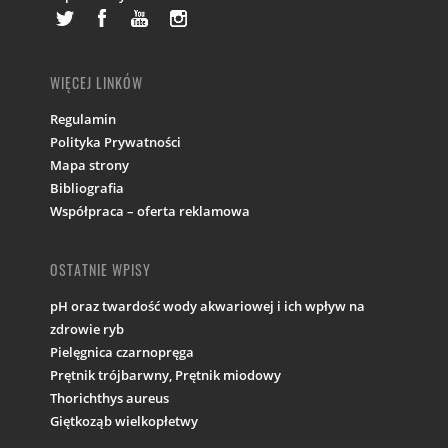
WIĘCEJ LINKÓW
Regulamin
Polityka Prywatności
Mapa strony
Bibliografia
Współpraca – oferta reklamowa
OSTATNIE WPISY
pH oraz twardość wody akwariowej i ich wpływ na
zdrowie ryb
Pielęgnica czarnopręga
Prętnik trójbarwny, Prętnik miodowy
Thorichthys aureus
Giętkoząb wielkopłetwy