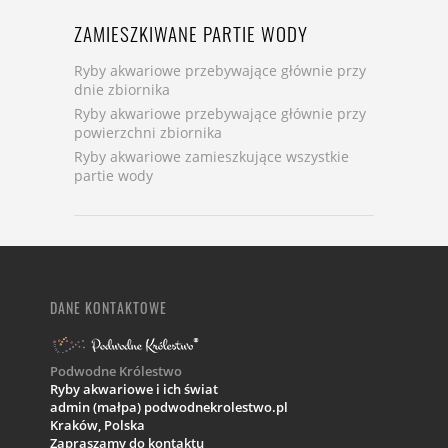
ZAMIESZKIWANE PARTIE WODY
Ryby akwariowe przebywające głównie przy
dnie zbiornika
Ryby akwariowe przebywające głównie przy
powierzchni zbiornika
Ryby akwariowe zamieszkujące wszystkie
partie wody
DANE KONTAKTOWE
Podwodne Królestwo
Ryby akwariowe i ich świat
admin (małpa) podwodnekrolestwo.pl
Kraków,
Polska
Zapraszamy do kontaktu