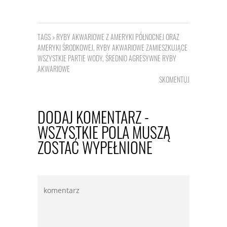
TAGS >
RYBY AKWARIOWE Z AMERYKI PÓŁNOCNEJ ORAZ
AMERYKI ŚRODKOWEJ
,
RYBY AKWARIOWE ZAMIESZKUJĄCE
WSZYSTKIE PARTIE WODY
,
ŚREDNIO AGRESYWNE RYBY
AKWARIOWE
SKOMENTUJ
DODAJ KOMENTARZ -
WSZYSTKIE POLA MUSZĄ
ZOSTAĆ WYPEŁNIONE