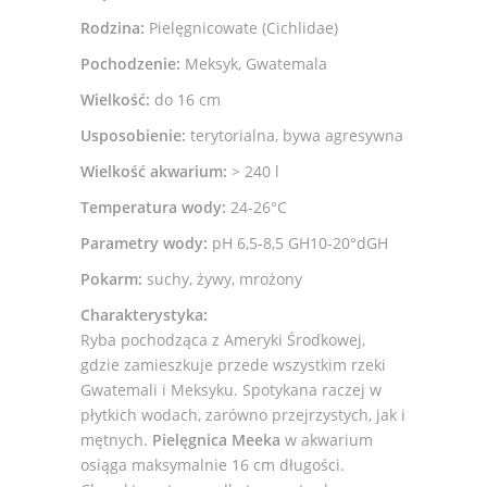
Rodzina:
Pielęgnicowate (Cichlidae)
Pochodzenie:
Meksyk, Gwatemala
Wielkość:
do 16 cm
Usposobienie:
terytorialna, bywa agresywna
Wielkość akwarium:
> 240 l
Temperatura wody:
24-26°C
Parametry wody:
pH 6,5-8,5 GH10-20°dGH
Pokarm:
suchy, żywy, mrożony
Charakterystyka:
Ryba pochodząca z Ameryki Środkowej,
gdzie zamieszkuje przede wszystkim rzeki
Gwatemali i Meksyku. Spotykana raczej w
płytkich wodach, zarówno przejrzystych, jak i
mętnych.
Pielęgnica Meeka
w akwarium
osiąga maksymalnie 16 cm długości.