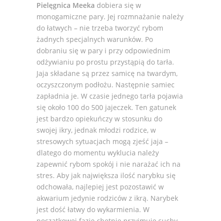
Pielęgnica Meeka
dobiera się w
monogamiczne pary. Jej rozmnażanie należy
do łatwych – nie trzeba tworzyć rybom
żadnych specjalnych warunków. Po
dobraniu się w pary i przy odpowiednim
odżywianiu po prostu przystąpią do tarła.
Jaja składane są przez samicę na twardym,
oczyszczonym podłożu. Następnie samiec
zapładnia je. W czasie jednego tarła pojawia
się około 100 do 500 jajeczek. Ten gatunek
jest bardzo opiekuńczy w stosunku do
swojej ikry, jednak młodzi rodzice, w
stresowych sytuacjach mogą zjeść jaja –
dlatego do momentu wyklucia należy
zapewnić rybom spokój i nie narażać ich na
stres. Aby jak największa ilość narybku się
odchowała, najlepiej jest pozostawić w
akwarium jedynie rodziców z ikrą. Narybek
jest dość łatwy do wykarmienia. W
początkowej fazie chętnie przyjmuje suchy