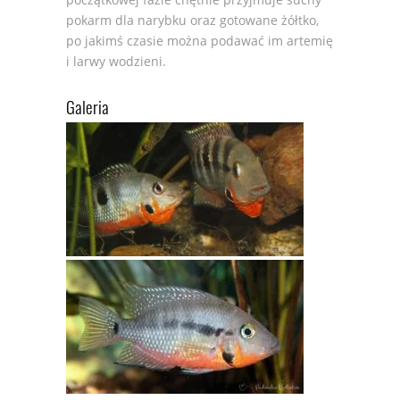
pokarm dla narybku oraz gotowane żółtko,
po jakimś czasie można podawać im artemię
i larwy wodzieni.
Galeria