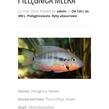
22 mar 2016, Posted by
in
admin
Od 120 L do
,
,
450 L
Pielęgnicowate
Ryby akwariowe
Nazwa:
Pielęgnica Meeka
Nazwa łacińska:
Thorichthys meeki
Rząd:
Okoniokształtne