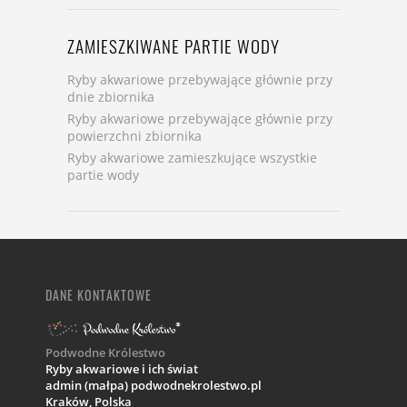
ZAMIESZKIWANE PARTIE WODY
Ryby akwariowe przebywające głównie przy
dnie zbiornika
Ryby akwariowe przebywające głównie przy
powierzchni zbiornika
Ryby akwariowe zamieszkujące wszystkie
partie wody
DANE KONTAKTOWE
Podwodne Królestwo
Ryby akwariowe i ich świat
admin (małpa) podwodnekrolestwo.pl
Kraków,
Polska