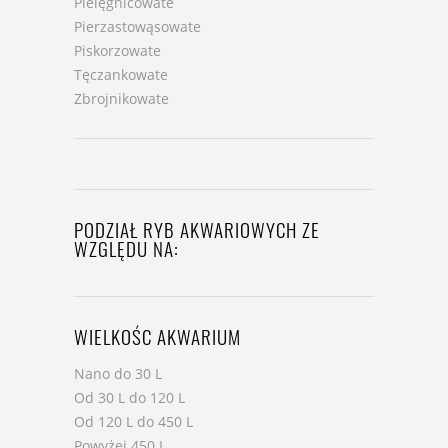
Pielęgnicowate
Pierzastowąsowate
Piskorzowate
Tęczankowate
Zbrojnikowate
PODZIAŁ RYB AKWARIOWYCH ZE
WZGLĘDU NA:
WIELKOŚC AKWARIUM
Nano do 30 L
Od 30 L do 120 L
Od 120 L do 450 L
Powyżej 450 L