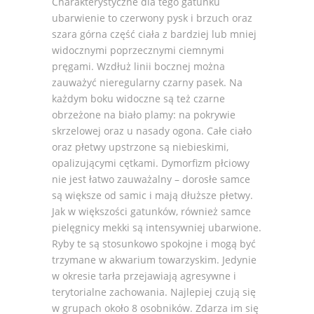
Charakterystyczne dla tego gatunku
ubarwienie to czerwony pysk i brzuch oraz
szara górna część ciała z bardziej lub mniej
widocznymi poprzecznymi ciemnymi
pręgami. Wzdłuż linii bocznej można
zauważyć nieregularny czarny pasek. Na
każdym boku widoczne są też czarne
obrzeżone na biało plamy: na pokrywie
skrzelowej oraz u nasady ogona. Całe ciało
oraz płetwy upstrzone są niebieskimi,
opalizującymi cętkami. Dymorfizm płciowy
nie jest łatwo zauważalny – dorosłe samce
są większe od samic i mają dłuższe płetwy.
Jak w większości gatunków, również samce
pielęgnicy mekki są intensywniej ubarwione.
Ryby te są stosunkowo spokojne i mogą być
trzymane w akwarium towarzyskim. Jedynie
w okresie tarła przejawiają agresywne i
terytorialne zachowania. Najlepiej czują się
w grupach około 8 osobników. Zdarza im się