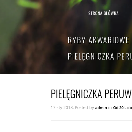
STRONA GŁÓWNA
RYBY AKWARIOWE 
PIELĘGNICZKA PE
PIELĘGNICZKA PERUW
17 sty 2018, Posted by
in
admin
Od 30 L do