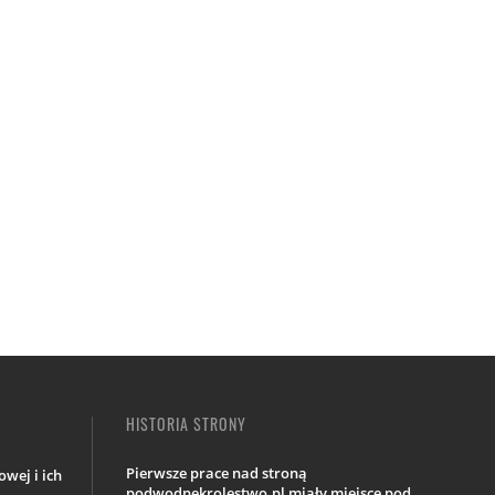
HISTORIA STRONY
Pierwsze prace nad stroną
wej i ich
podwodnekrolestwo.pl miały miejsce pod