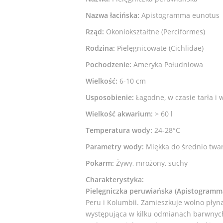
Nazwa łacińska:
Apistogramma eunotus
Rząd:
Okoniokształtne (Perciformes)
Rodzina:
Pielęgnicowate (Cichlidae)
Pochodzenie:
Ameryka Południowa
Wielkość:
6-10 cm
Usposobienie:
Łagodne, w czasie tarła 
Wielkość akwarium:
> 60 l
Temperatura wody:
24-28°C
Parametry wody:
Miękka do średnio tward
Pokarm:
Żywy, mrożony, suchy
Charakterystyka:
Pielęgniczka peruwiańska (Apistogramm
Peru i Kolumbii. Zamieszkuje wolno płyną
występująca w kilku odmianach barwnych