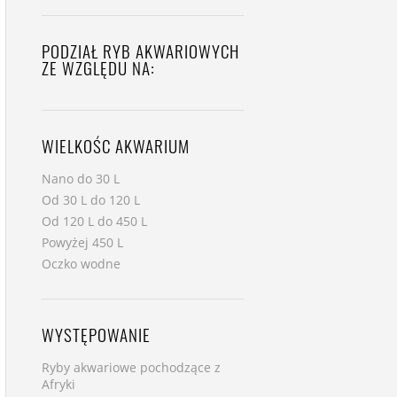
PODZIAŁ RYB AKWARIOWYCH
ZE WZGLĘDU NA:
WIELKOŚC AKWARIUM
Nano do 30 L
Od 30 L do 120 L
Od 120 L do 450 L
Powyżej 450 L
Oczko wodne
WYSTĘPOWANIE
Ryby akwariowe pochodzące z
Afryki