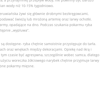
cja, a przynajmniej przepływ wody, nie powinny być bardzo
mian wody niż 10-15% tygodniowo.
eruwiańska żywi się głównie drobnymi bezkręgowcami,
odawać świeżą lub mrożoną artemię oraz larwy ochotki.
karmy, opadające na dno. Podczas szukania pokarmu ryba
stępnie „wypluwa”.
i są dostępne- ryba chętnie samoistnie przystępuje do tarła.
inach oraz wnękach między dekoracjami. Opiekę nad ikrą i
tym czasie być agresywna, szczególnie wobec samca, dlatego
 zużyciu woreczka żółciowego narybek chętnie przyjmuje larwy
robne pokarmy mięsne.