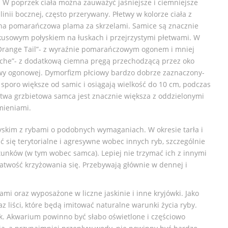
. W poprzek ciała można zauważyć jaśniejsze i ciemniejsze
inii bocznej, często przerywany. Płetwy w kolorze ciała z
a pomarańczowa plama za skrzelami. Samice są znacznie
kusowym połyskiem na łuskach i przejrzystymi płetwami. W
Orange Tail”- z wyraźnie pomarańczowym ogonem i mniej
apiche”- z dodatkową ciemna pręgą przechodzącą przez oko
y ogonowej. Dymorfizm płciowy bardzo dobrze zaznaczony-
sporo większe od samic i osiągają wielkość do 10 cm, podczas
etwa grzbietowa samca jest znacznie większa z oddzielonymi
mieniami.
kim z rybami o podobnych wymaganiach. W okresie tarła i
się terytorialne i agresywne wobec innych ryb, szczególnie
tunków (w tym wobec samca). Lepiej nie trzymać ich z innymi
atwość krzyżowania się. Przebywają głównie w dennej i
i oraz wyposażone w liczne jaskinie i inne kryjówki. Jako
z liści, które będą imitować naturalne warunki życia ryby.
ek. Akwarium powinno być słabo oświetlone i częściowo