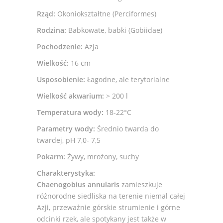
Rząd:
Okoniokształtne (Perciformes)
Rodzina:
Babkowate, babki (Gobiidae)
Pochodzenie:
Azja
Wielkość:
16 cm
Usposobienie:
Łagodne, ale terytorialne
Wielkość akwarium:
> 200 l
Temperatura wody:
18-22°C
Parametry wody:
Średnio twarda do
twardej, pH 7,0- 7,5
Pokarm:
Żywy, mrożony, suchy
Charakterystyka:
Chaenogobius annularis
zamieszkuje
różnorodne siedliska na terenie niemal całej
Azji, przeważnie górskie strumienie i górne
odcinki rzek, ale spotykany jest także w