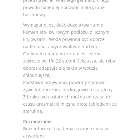
przedstawicieli własnego gatunku. Z tego
powodu najlepiej hodować małą grupę
haremową.
Wymagane jest dość duże akwarium o
kamienisto- żwirowym podłożu, z licznymi
kryjówkami. Woda powinna być dobrze
natleniona, z wyczuwalnym nurtem.
Optymalna temperatura mieści się w
zakresie od 18- 22 stopni Celsjusza, ale ryba
dobrze adaptuje się także w wodzie
chłodniejszej.
Podstawę pożywienia powinny stanowić
żywe lub mrożone bezkręgowce oraz glony.
Z braku tych ostatnich można od czasu do
czasu urozmaicić mięsną dietę tabletkami ze
spiruliną.
Rozmnażanie:
Brak informacji na temat rozmnażania w
akwarium.