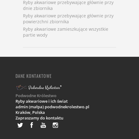
Ryby akwariowe przebywające głównie przy
dnie zbiornika
Ryby akwariowe przebywające głównie przy
powierzchni zbiornika
Ryby akwariowe zamieszkujące wszystkie
partie wody
DANE KONTAKTOWE
Podwodne Królestwo
Ryby akwariowe i ich świat
admin (małpa) podwodnekrolestwo.pl
Kraków,
Polska
Zapraszamy do kontaktu