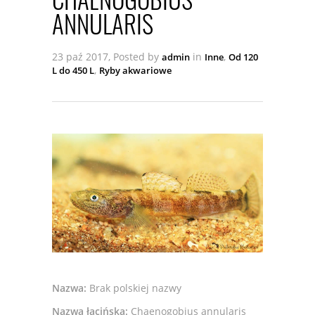
ANNULARIS
23 paź 2017, Posted by
in
,
admin
Inne
Od 120
,
L do 450 L
Ryby akwariowe
Nazwa:
Brak polskiej nazwy
Nazwa łacińska:
Chaenogobius annularis