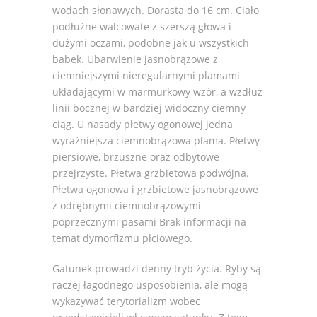
wodach słonawych. Dorasta do 16 cm. Ciało
podłużne walcowate z szerszą głowa i
dużymi oczami, podobne jak u wszystkich
babek. Ubarwienie jasnobrązowe z
ciemniejszymi nieregularnymi plamami
układającymi w marmurkowy wzór, a wzdłuż
linii bocznej w bardziej widoczny ciemny
ciąg. U nasady płetwy ogonowej jedna
wyraźniejsza ciemnobrązowa plama. Płetwy
piersiowe, brzuszne oraz odbytowe
przejrzyste. Płetwa grzbietowa podwójna.
Płetwa ogonowa i grzbietowe jasnobrązowe
z odrębnymi ciemnobrązowymi
poprzecznymi pasami Brak informacji na
temat dymorfizmu płciowego.
Gatunek prowadzi denny tryb życia. Ryby są
raczej łagodnego usposobienia, ale mogą
wykazywać terytorializm wobec