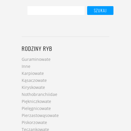
RODZINY RYB
Guraminowate
Inne
Karpiowate
Kąsaczowate
Kiryskowate
Nothobranchiidae
Piękniczkowate
Pielęgnicowate
Pierzastowąsowate
Piskorzowate
Tęczankowate