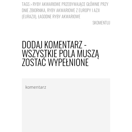
TAGS >
RYBY AKWARIOWE PRZEBYWAJĄCE GŁÓWNIE PRZY
DNIE ZBIORNIKA
,
RYBY AKWARIOWE Z EUROPY I AZJI
(EURAZJI)
,
ŁAGODNE RYBY AKWARIOWE
SKOMENTUJ
DODAJ KOMENTARZ -
WSZYSTKIE POLA MUSZĄ
ZOSTAĆ WYPEŁNIONE