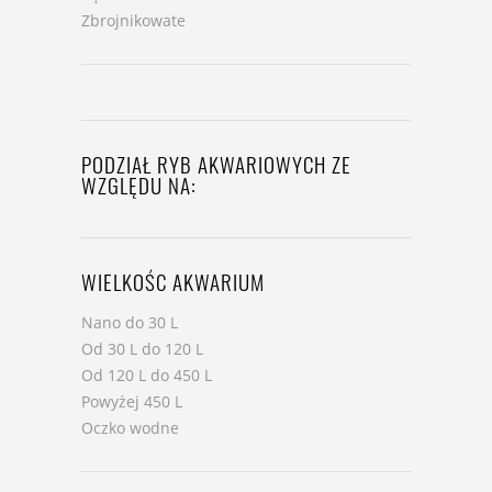
Zbrojnikowate
PODZIAŁ RYB AKWARIOWYCH ZE
WZGLĘDU NA:
WIELKOŚC AKWARIUM
Nano do 30 L
Od 30 L do 120 L
Od 120 L do 450 L
Powyżej 450 L
Oczko wodne