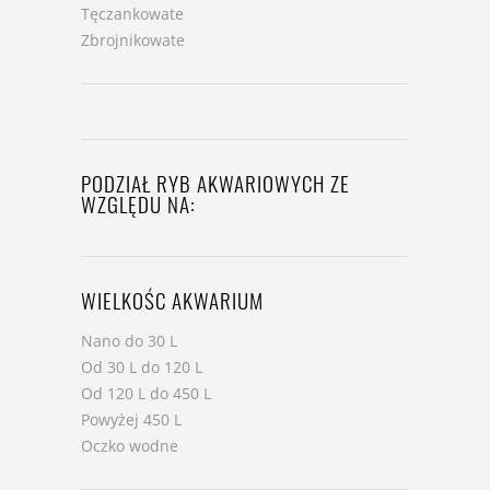
Tęczankowate
Zbrojnikowate
PODZIAŁ RYB AKWARIOWYCH ZE
WZGLĘDU NA:
WIELKOŚC AKWARIUM
Nano do 30 L
Od 30 L do 120 L
Od 120 L do 450 L
Powyżej 450 L
Oczko wodne