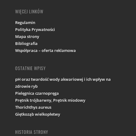
WIĘCEJ LINKÓW
Regulamin
Polityka Prywatności
Mapa strony
Bibliografia
Współpraca – oferta reklamowa
OSTATNIE WPISY
pH oraz twardość wody akwariowej i ich wpływ na
zdrowie ryb
Pielęgnica czarnopręga
Prętnik trójbarwny, Prętnik miodowy
Thorichthys aureus
Giętkoząb wielkopłetwy
HISTORIA STRONY