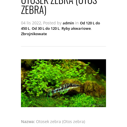
ZEBRA)
04 lis 2022, Posted by
in
admin
Od 120 L do
,
,
,
450 L
Od 30 L do 120 L
Ryby akwariowe
Zbrojnikowate
Nazwa:
Otosek zebra (Otos zebra)