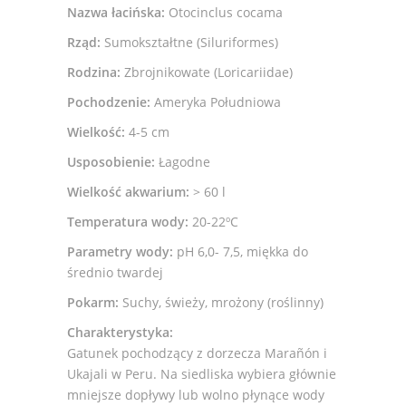
Nazwa łacińska:
Otocinclus cocama
Rząd:
Sumokształtne (Siluriformes)
Rodzina:
Zbrojnikowate (Loricariidae)
Pochodzenie:
Ameryka Południowa
Wielkość:
4-5 cm
Usposobienie:
Łagodne
Wielkość akwarium:
> 60 l
Temperatura wody:
20-22ºC
Parametry wody:
pH 6,0- 7,5, miękka do
średnio twardej
Pokarm:
Suchy, świeży, mrożony (roślinny)
Charakterystyka:
Gatunek pochodzący z dorzecza Marañón i
Ukajali w Peru. Na siedliska wybiera głównie
mniejsze dopływy lub wolno płynące wody