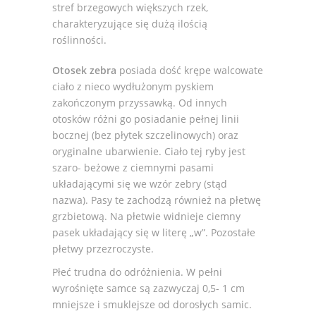
stref brzegowych większych rzek,
charakteryzujące się dużą ilością
roślinności.
Otosek zebra
posiada dość krępe walcowate
ciało z nieco wydłużonym pyskiem
zakończonym przyssawką. Od innych
otosków różni go posiadanie pełnej linii
bocznej (bez płytek szczelinowych) oraz
oryginalne ubarwienie. Ciało tej ryby jest
szaro- beżowe z ciemnymi pasami
układającymi się we wzór zebry (stąd
nazwa). Pasy te zachodzą również na płetwę
grzbietową. Na płetwie widnieje ciemny
pasek układający się w literę „w”. Pozostałe
płetwy przezroczyste.
Płeć trudna do odróżnienia. W pełni
wyrośnięte samce są zazwyczaj 0,5- 1 cm
mniejsze i smuklejsze od dorosłych samic.