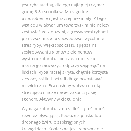
Jest rybą stadną, dlatego najlepiej trzymać
grupę 6-8 osobników. Ma łagodne
usposobienie i jest raczej nieśmiały. Z tego
względu w akwarium towarzyskim nie należy
zestawiać go z dużymi, agresywnymi rybami
ponieważ może to spowodować wycofanie i
stres ryby. Większość czasu spędza na
zeskrobywaniu glonów z elementów
wystroju zbiornika, od czasu do czasu
można go zauważyć “odpoczywającego” na
liściach. Ryba raczej skryta, chętnie korzysta
z osłony roślin i potrafi długo pozostawać
niewidoczna. Brak osłony wpływa na nią
stresująco i może nawet zakończyć się
zgonem. Aktywny w ciągu dnia.
Wymaga zbiornika z dużą ilością roślinności,
również pływającej. Podłoże z piasku lub
drobnego żwiru o zaokrąglonych
krawędziach. Konieczne jest zapewnienie