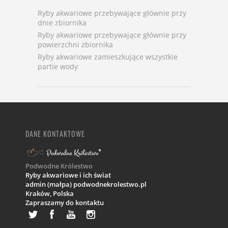
Ryby akwariowe przebywające głównie przy
dnie zbiornika
Ryby akwariowe przebywające głównie przy
powierzchni zbiornika
Ryby akwariowe zamieszkujące wszystkie
partie wody
DANE KONTAKTOWE
Podwodne Królestwo
Ryby akwariowe i ich świat
admin (małpa) podwodnekrolestwo.pl
Kraków,
Polska
Zapraszamy do kontaktu