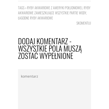
TAGS >
RYBY AKWARIOWE Z AMERYKI POŁUDNIOWEJ
,
RYBY
AKWARIOWE ZAMIESZKUJĄCE WSZYSTKIE PARTIE WODY
,
ŁAGODNE RYBY AKWARIOWE
SKOMENTUJ
DODAJ KOMENTARZ -
WSZYSTKIE POLA MUSZĄ
ZOSTAĆ WYPEŁNIONE