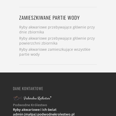
ZAMIESZKIWANE PARTIE WODY
Ryby akwariowe przebywające głównie przy
dnie zbiornika
Ryby akwariowe przebywające głównie przy
powierzchni zbiornika
Ryby akwariowe zamieszkujące wszystkie
partie wody
DANE KONTAKTOWE
Podwodne Królestwo
Ryby akwariowe i ich świat
admin (małpa) podwodnekrolestwo.pl