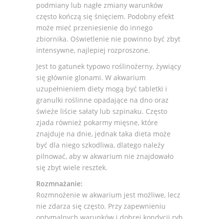
podmiany lub nagłe zmiany warunków
często kończą się śnięciem. Podobny efekt
może mieć przeniesienie do innego
zbiornika. Oświetlenie nie powinno być zbyt
intensywne, najlepiej rozproszone.
Jest to gatunek typowo roślinożerny, żywiący
się głównie glonami. W akwarium
uzupełnieniem diety mogą być tabletki i
granulki roślinne opadające na dno oraz
świeże liście sałaty lub szpinaku. Często
zjada również pokarmy mięsne, które
znajduje na dnie, jednak taka dieta może
być dla niego szkodliwa, dlatego należy
pilnować, aby w akwarium nie znajdowało
się zbyt wiele resztek.
Rozmnażanie:
Rozmnożenie w akwarium jest możliwe, lecz
nie zdarza się często. Przy zapewnieniu
optymalnych warunków i dobrej kondycji ryb