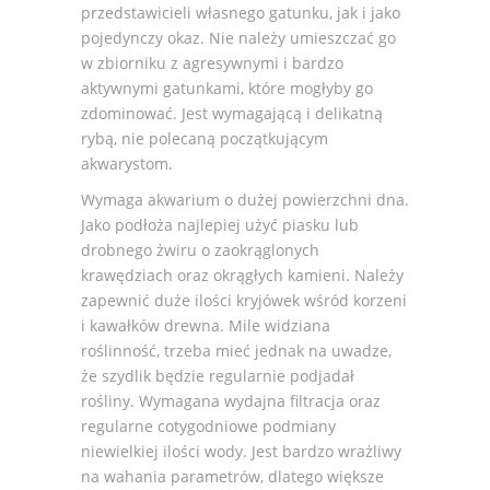
przedstawicieli własnego gatunku, jak i jako
pojedynczy okaz. Nie należy umieszczać go
w zbiorniku z agresywnymi i bardzo
aktywnymi gatunkami, które mogłyby go
zdominować. Jest wymagającą i delikatną
rybą, nie polecaną początkującym
akwarystom.
Wymaga akwarium o dużej powierzchni dna.
Jako podłoża najlepiej użyć piasku lub
drobnego żwiru o zaokrąglonych
krawędziach oraz okrągłych kamieni. Należy
zapewnić duże ilości kryjówek wśród korzeni
i kawałków drewna. Mile widziana
roślinność, trzeba mieć jednak na uwadze,
że szydlik będzie regularnie podjadał
rośliny. Wymagana wydajna filtracja oraz
regularne cotygodniowe podmiany
niewielkiej ilości wody. Jest bardzo wrażliwy
na wahania parametrów, dlatego większe