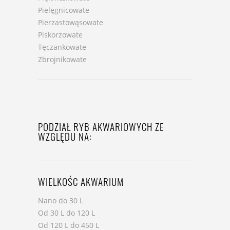
Pielęgnicowate
Pierzastowąsowate
Piskorzowate
Tęczankowate
Zbrojnikowate
PODZIAŁ RYB AKWARIOWYCH ZE
WZGLĘDU NA:
WIELKOŚC AKWARIUM
Nano do 30 L
Od 30 L do 120 L
Od 120 L do 450 L