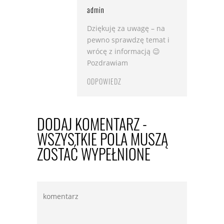
admin
Dziękuję za uwagę – na
pewno sprawdzę temat i
wrócę z informacją 😉
Pozdrawiam
ODPOWIEDZ
DODAJ KOMENTARZ -
WSZYSTKIE POLA MUSZĄ
ZOSTAĆ WYPEŁNIONE