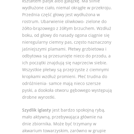
kształtem patyk albo gałązkę. Ma silnie
wydłużone ciało, niemal okrągłe w przekroju.
Przednia część głowy jest wydłużona w
rostrum. Ubarwienie oliwkowo- zielone do
żółto-brązowego z żółtym brzuchem. Wzdłuż
boku, od głowy do nasady ogona ciągnie się
nieregularny ciemny pas, często naznaczony
jaśniejszymi plamami. Płetwy grzbietowa i
odbytowa są przesunięte nieco do przodu, a
ich początki znajdują się naprzeciw siebie.
Wszystkie płetwy są przejrzyste z ciemnymi
kropkami wzdłuż promieni. Płeć trudna do
odróżnienia- samce mają nieco szersze
pyski, a dookoła otworu gębowego występują
drobne wyrostki.
Szydlik iglasty
jest bardzo spokojną rybą,
mało aktywną, przebywająca głównie na
dnie zbiornika. Może być trzymany w
akwarium towarzyskim, zarówno w grupie