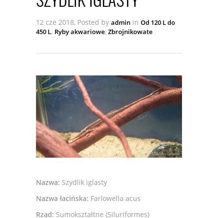
12 cze 2018, Posted by
in
admin
Od 120 L do
,
,
450 L
Ryby akwariowe
Zbrojnikowate
Nazwa:
Szydlik iglasty
Nazwa łacińska:
Farlowella acus
Rząd:
Sumokształtne (Siluriformes)