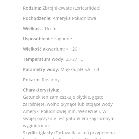
Rodzina:
Zbrojnikowate (Loricariidae)
Pochodzenie:
Ameryka Południowa
Wielkość:
16 cm
Usposobienie:
Łagodne
Wielkość akwarium:
> 120 l
Temperatura wody:
23-27 °C
Parametry wody:
Miękka, pH 5,5- 7,0
Pokarm:
Roślinny
Charakterystyka:
Gatunek ten zamieszkuje płytkie, gęsto
zarośnięte, wolno płynące lub stojące wody
Ameryki Południowej min. Wenezueli. W
swojej ojczyźnie jest gatunkiem zagrożonym
wyginięciem.
Szydlik iglasty
(Farlowella acus) przypomina