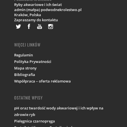
Ryby akwariowe i ich świat
admin (małpa) podwodnekrolestwo.pl
Kraków,
Polska
Zapraszamy do kontaktu
WIĘCEJ LINKÓW
Regulamin
Polityka Prywatności
Mapa strony
Bibliografia
Współpraca – oferta reklamowa
OSTATNIE WPISY
pH oraz twardość wody akwariowej i ich wpływ na
zdrowie ryb
Pielęgnica czarnopręga