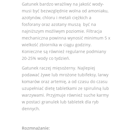
Gatunek bardzo wrażliwy na jakość wody-
musi być bezwzględnie wolna od amoniaku,
azotynów, chloru i metali ciężkich a
fosforany oraz azotany muszą być na
najniższym możliwym poziomie. Filtracja
mechaniczna powinna wynosić minimum 5 x
wielkość zbiornika w ciągu godziny.
Konieczne są również regularne podmiany
20-25% wody co tydzień.
Gatunek raczej mięsożerny. Najlepiej
podawać żywe lub mrożone tubifeksy, larwy
komarów oraz artemię, a od czasu do czasu
uzupełniać dietę tabletkami ze spiruliną lub
warzywami. Przyjmuje również suche karmy
w postaci granulek lub tabletek dla ryb
dennych.
Rozmnażanie: