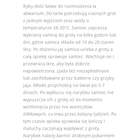
Ryby dość łatwe do rozmnożenia w
akwarium. Do tarła potrzebują ciasnych grot
z jednym wyjściem oraz wody o
temperaturze 28-30°C. Samiec zaprasza
wybraną samicę do groty na kilka godzin lub
dni, gdzie samica składa od 10 do 20 ziaren
ikry. Po złożeniu jaj samica ucieka z groty a
całą opiekę sprawuje samiec. Wachluje on i
przewraca ikrę, aby była dobrze
napowietrzona, zjada też niezapłodnione
lub zainfekowane przez bakterie czy grzyby
jaja. Młode przychodzą na świat po 5-7
dniach. Po wykluciu się narybku samiec nie
wypuszcza ich z groty aż do momentu
wchłonięcia przez nie woreczków
żółtkowych, co trwa przez kolejny tydzień. Po
tym czasie opieka ojcowska się kończy i
maluchy zaczynają wypływać z groty.
Narybek należy karmić drobnym pokarmem