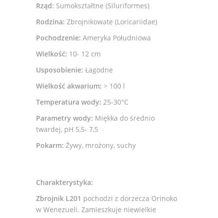
Rząd:
Sumokształtne (Siluriformes)
Rodzina:
Zbrojnikowate (Loricariidae)
Pochodzenie:
Ameryka Południowa
Wielkość:
10- 12 cm
Usposobienie:
Łagodne
Wielkość akwarium:
> 100 l
Temperatura wody:
25-30°C
Parametry wody:
Miękka do średnio
twardej, pH 5,5- 7,5
Pokarm:
Żywy, mrożony, suchy
Charakterystyka:
Zbrojnik L201
pochodzi z dorzecza Orinoko
w Wenezueli. Zamieszkuje niewielkie