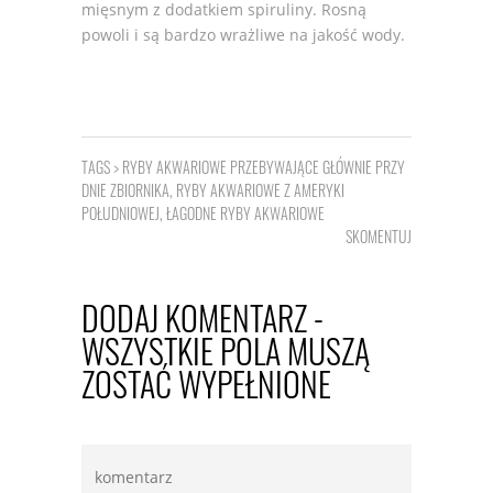
mięsnym z dodatkiem spiruliny. Rosną
powoli i są bardzo wrażliwe na jakość wody.
TAGS >
RYBY AKWARIOWE PRZEBYWAJĄCE GŁÓWNIE PRZY
DNIE ZBIORNIKA
,
RYBY AKWARIOWE Z AMERYKI
POŁUDNIOWEJ
,
ŁAGODNE RYBY AKWARIOWE
SKOMENTUJ
DODAJ KOMENTARZ -
WSZYSTKIE POLA MUSZĄ
ZOSTAĆ WYPEŁNIONE