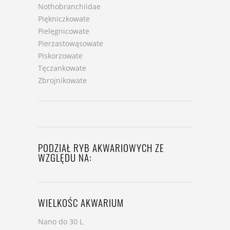
Nothobranchiidae
Piękniczkowate
Pielęgnicowate
Pierzastowąsowate
Piskorzowate
Tęczankowate
Zbrojnikowate
PODZIAŁ RYB AKWARIOWYCH ZE
WZGLĘDU NA:
WIELKOŚC AKWARIUM
Nano do 30 L