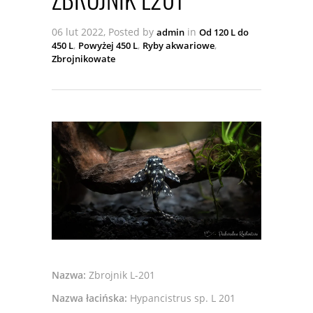
06 lut 2022, Posted by
in
admin
Od 120 L do
,
,
,
450 L
Powyżej 450 L
Ryby akwariowe
Zbrojnikowate
Nazwa:
Zbrojnik L-201
Nazwa łacińska:
Hypancistrus sp. L 201