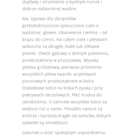
dopływy i strumienie o bystrym nurcie i
dobrze natlenionej wodzie.
Ma typowe dla zbrojników
grzbietobrzusznie spłaszczone ciało o
wydatnej głowie. Ubarwienie ciemne – od
brązu do czerni. Na całym ciele i płetwach
widoczne są okrągłe, białe lub żółtawe
plamki. Otwór gębowy o dolnym położeniu,
przekształcony w przyssawkę. Wysoka
płetwa grzbietowa, pierwsze promienie
wszystkich płetw twarde, w płetwach
piersiowych przekształcone w kolce.
Dodatkowe kolce na bokach pyska i przy
pokrywach skrzelowych. Płeć trudna do
odróżnienia. U samców wszystkie kolce są
większe niż u samic. Ponadto samice są
krótsze i bardziej krągłe od samców, których
sylwetki są smuklejsze.
Gatunek o dość spokojnym usposobieniu,