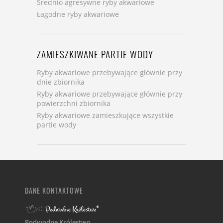
Średnio agresywne ryby akwariowe
Łagodne ryby akwariowe
ZAMIESZKIWANE PARTIE WODY
Ryby akwariowe przebywające głównie przy
dnie zbiornika
Ryby akwariowe przebywające głównie przy
powierzchni zbiornika
Ryby akwariowe zamieszkujące wszystkie
partie wody
DANE KONTAKTOWE
Podwodne Królestwo