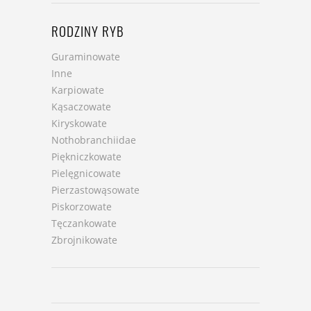
RODZINY RYB
Guraminowate
Inne
Karpiowate
Kąsaczowate
Kiryskowate
Nothobranchiidae
Piękniczkowate
Pielęgnicowate
Pierzastowąsowate
Piskorzowate
Tęczankowate
Zbrojnikowate