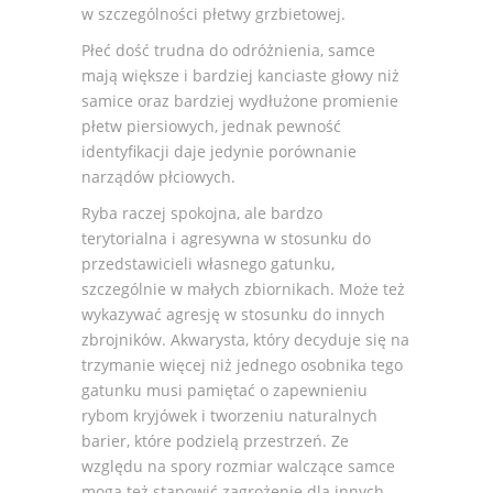
w szczególności płetwy grzbietowej.
Płeć dość trudna do odróżnienia, samce
mają większe i bardziej kanciaste głowy niż
samice oraz bardziej wydłużone promienie
płetw piersiowych, jednak pewność
identyfikacji daje jedynie porównanie
narządów płciowych.
Ryba raczej spokojna, ale bardzo
terytorialna i agresywna w stosunku do
przedstawicieli własnego gatunku,
szczególnie w małych zbiornikach. Może też
wykazywać agresję w stosunku do innych
zbrojników. Akwarysta, który decyduje się na
trzymanie więcej niż jednego osobnika tego
gatunku musi pamiętać o zapewnieniu
rybom kryjówek i tworzeniu naturalnych
barier, które podzielą przestrzeń. Ze
względu na spory rozmiar walczące samce
mogą też stanowić zagrożenie dla innych