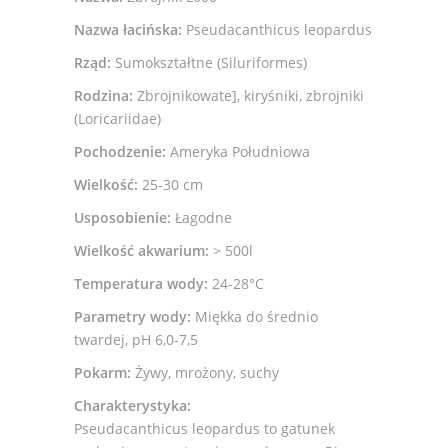
Nazwa łacińska:
Pseudacanthicus leopardus
Rząd:
Sumokształtne (Siluriformes)
Rodzina:
Zbrojnikowate], kiryśniki, zbrojniki
(Loricariidae)
Pochodzenie:
Ameryka Południowa
Wielkość:
25-30 cm
Usposobienie:
Łagodne
Wielkość akwarium:
> 500l
Temperatura wody:
24-28°C
Parametry wody:
Miękka do średnio
twardej, pH 6,0-7,5
Pokarm:
Żywy, mrożony, suchy
Charakterystyka:
Pseudacanthicus leopardus to gatunek