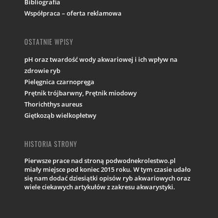
Bibliografia
Współpraca – oferta reklamowa
OSTATNIE WPISY
pH oraz twardość wody akwariowej i ich wpływ na
zdrowie ryb
Pielęgnica czarnopręga
Prętnik trójbarwny, Prętnik miodowy
Thorichthys aureus
Giętkoząb wielkopłetwy
HISTORIA STRONY
Pierwsze prace nad stroną podwodnekrolestwo.pl
miały miejsce pod koniec 2015 roku. W tym czasie udało
się nam dodać dziesiątki opisów ryb akwariowych oraz
wiele ciekawych artykułów z zakresu akwarystyki.