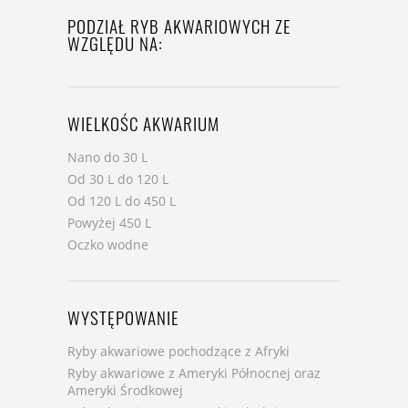
PODZIAŁ RYB AKWARIOWYCH ZE
WZGLĘDU NA:
WIELKOŚC AKWARIUM
Nano do 30 L
Od 30 L do 120 L
Od 120 L do 450 L
Powyżej 450 L
Oczko wodne
WYSTĘPOWANIE
Ryby akwariowe pochodzące z Afryki
Ryby akwariowe z Ameryki Północnej oraz
Ameryki Środkowej