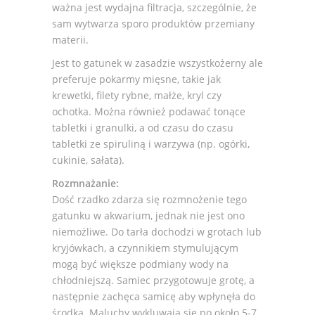
ważna jest wydajna filtracja, szczególnie, że
sam wytwarza sporo produktów przemiany
materii.
Jest to gatunek w zasadzie wszystkożerny ale
preferuje pokarmy mięsne, takie jak
krewetki, filety rybne, małże, kryl czy
ochotka. Można również podawać tonące
tabletki i granulki, a od czasu do czasu
tabletki ze spiruliną i warzywa (np. ogórki,
cukinie, sałata).
Rozmnażanie:
Dość rzadko zdarza się rozmnożenie tego
gatunku w akwarium, jednak nie jest ono
niemożliwe. Do tarła dochodzi w grotach lub
kryjówkach, a czynnikiem stymulującym
mogą być większe podmiany wody na
chłodniejszą. Samiec przygotowuje grotę, a
następnie zachęca samicę aby wpłynęła do
środka. Maluchy wykluwają się po około 5-7