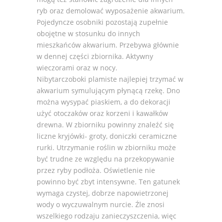
ryb oraz demolować wyposażenie akwarium.
Pojedyncze osobniki pozostają zupełnie
obojętne w stosunku do innych
mieszkańców akwarium. Przebywa głównie
w dennej części zbiornika. Aktywny
wieczorami oraz w nocy.
Nibytarczoboki plamiste najlepiej trzymać w
akwarium symulującym płynącą rzekę. Dno
można wysypać piaskiem, a do dekoracji
użyć otoczaków oraz korzeni i kawałków
drewna. W zbiorniku powinny znaleźć się
liczne kryjówki- groty, doniczki ceramiczne
rurki. Utrzymanie roślin w zbiorniku może
być trudne ze względu na przekopywanie
przez ryby podłoża. Oświetlenie nie
powinno być zbyt intensywne. Ten gatunek
wymaga czystej, dobrze napowietrzonej
wody o wyczuwalnym nurcie. Źle znosi
wszelkiego rodzaju zanieczyszczenia, więc