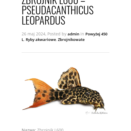
PSEUDACANTHICUS
LEOPARDUS
26 maj 2024, Posted by
in
admin
Powyżej 450
,
,
L
Ryby akwariowe
Zbrojnikowate
Nazwa:
Zbrojnik L600