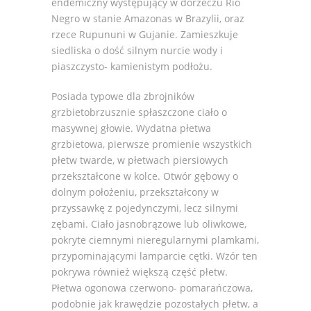
endemiczny występujący w dorzeczu Rio
Negro w stanie Amazonas w Brazylii, oraz
rzece Rupununi w Gujanie. Zamieszkuje
siedliska o dość silnym nurcie wody i
piaszczysto- kamienistym podłożu.
Posiada typowe dla zbrojników
grzbietobrzusznie spłaszczone ciało o
masywnej głowie. Wydatna płetwa
grzbietowa, pierwsze promienie wszystkich
płetw twarde, w płetwach piersiowych
przekształcone w kolce. Otwór gębowy o
dolnym położeniu, przekształcony w
przyssawkę z pojedynczymi, lecz silnymi
zębami. Ciało jasnobrązowe lub oliwkowe,
pokryte ciemnymi nieregularnymi plamkami,
przypominającymi lamparcie cętki. Wzór ten
pokrywa również większą część płetw.
Płetwa ogonowa czerwono- pomarańczowa,
podobnie jak krawędzie pozostałych płetw, a