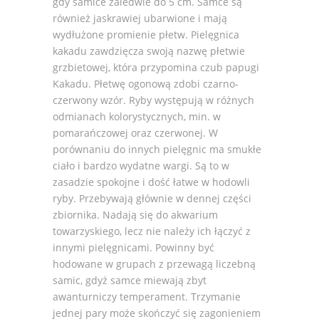
gdy samice zaledwie do 5 cm. Samce są
również jaskrawiej ubarwione i mają
wydłużone promienie płetw. Pielęgnica
kakadu zawdzięcza swoją nazwę płetwie
grzbietowej, która przypomina czub papugi
Kakadu. Płetwę ogonową zdobi czarno-
czerwony wzór. Ryby występują w różnych
odmianach kolorystycznych, min. w
pomarańczowej oraz czerwonej. W
porównaniu do innych pielęgnic ma smukłe
ciało i bardzo wydatne wargi. Są to w
zasadzie spokojne i dość łatwe w hodowli
ryby. Przebywają głównie w dennej części
zbiornika. Nadają się do akwarium
towarzyskiego, lecz nie należy ich łączyć z
innymi pielęgnicami. Powinny być
hodowane w grupach z przewagą liczebną
samic, gdyż samce miewają zbyt
awanturniczy temperament. Trzymanie
jednej pary może skończyć się zagonieniem