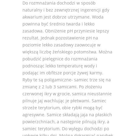
Do rozmnażania dochodzi w sposób
naturalny i bez zewnętrznej ingerencji gdy
akwarium jest dobrze utrzymane. Woda
powinna być średnio twarda i lekko
zasadowa. Obniżenie pH przyniesie lepszy
rezultat. Jednak pozostawienie pH na
poziomie lekko zasadowy zaowocuje w
większą liczbę żeńskiego potomstwa. Można
pobudzić pielęgnice do rozmnażania
podnosząc lekko temperaturę wody i
podając im obfitsze porcje żywej karmy.
Ryby te są poligamiczne- samiec trze się na
zmianę z 2 lub 3 samicami. Po złożeniu
czerwonej ikry w grocie, samica nieustannie
pilnuje jaj wachlując je płetwami. Samiec
strzeże terytorium, obie rybki mogą być
agresywne. Samice składają jaja na płaskich
powierzchniach, a następnie pilnują ikry, a
samiec terytorium. Do wylęgu dochodzi po
upływie kilku dni. Można dokarmiać narybek