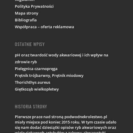
Polityka Prywatności
Mapa strony
Bibliografia
Współpraca – oferta reklamowa
OSTATNIE WPISY
pH oraz twardość wody akwariowej i ich wpływ na
zdrowie ryb
Pielęgnica czarnopręga
Prętnik trójbarwny, Prętnik miodowy
Thorichthys aureus
Giętkoząb wielkopłetwy
HISTORIA STRONY
Pierwsze prace nad stroną podwodnekrolestwo.pl
miały miejsce pod koniec 2015 roku. W tym czasie udało
się nam dodać dziesiątki opisów ryb akwariowych oraz
wiele ciekawych artykułów z zakresu akwarystyki.