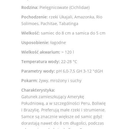
Rodzina:
Pielęgnicowate (Cichlidae)
Pochodzenie:
rzeki Ukajali, Amazonka, Rio
Solimoes, Pachitae, Tabatinga
Wielkość:
samiec do 8 cm a samica do 5 cm
Usposobienie:
łagodne
Wielkość akwarium:
> 120 l
Temperatura wody:
22-28 °C
Parametry wody:
pH 6,0-7,5 GH 3-12 °dGH
Pokarm:
żywy, mrożony i suchy
Charakterystyka:
Gatunek zamieszkujący Amerykę
Południową, a w szczególności Peru, Boliwię
i Brazylię. Preferują małe rzeki i strumienie.
Samce są znacznie większe od samic gdyż
dorastają nawet do 8 cm długości, podczas