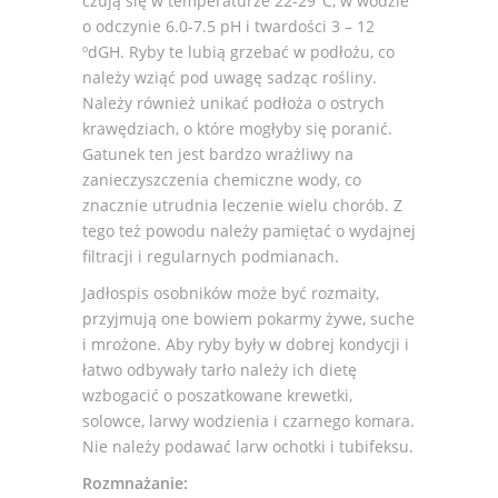
czują się w temperaturze 22-29°C, w wodzie
o odczynie 6.0-7.5 pH i twardości 3 – 12
ºdGH. Ryby te lubią grzebać w podłożu, co
należy wziąć pod uwagę sadząc rośliny.
Należy również unikać podłoża o ostrych
krawędziach, o które mogłyby się poranić.
Gatunek ten jest bardzo wrażliwy na
zanieczyszczenia chemiczne wody, co
znacznie utrudnia leczenie wielu chorób. Z
tego też powodu należy pamiętać o wydajnej
filtracji i regularnych podmianach.
Jadłospis osobników może być rozmaity,
przyjmują one bowiem pokarmy żywe, suche
i mrożone. Aby ryby były w dobrej kondycji i
łatwo odbywały tarło należy ich dietę
wzbogacić o poszatkowane krewetki,
solowce, larwy wodzienia i czarnego komara.
Nie należy podawać larw ochotki i tubifeksu.
Rozmnażanie: