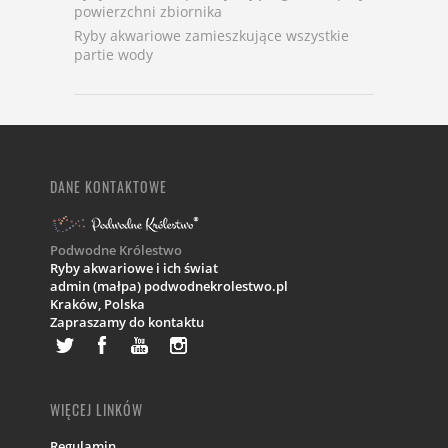
powierzchni zbiornika
Ryby akwariowe zamieszkujące wszystkie
partie wody
DANE KONTAKTOWE
Podwodne Królestwo
Ryby akwariowe i ich świat
admin (małpa) podwodnekrolestwo.pl
Kraków,
Polska
Zapraszamy do kontaktu
WIĘCEJ LINKÓW
Regulamin