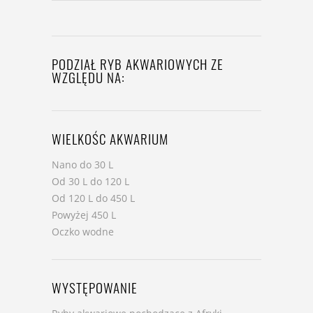
PODZIAŁ RYB AKWARIOWYCH ZE
WZGLĘDU NA:
WIELKOŚC AKWARIUM
Nano do 30 L
Od 30 L do 120 L
Od 120 L do 450 L
Powyżej 450 L
Oczko wodne
WYSTĘPOWANIE