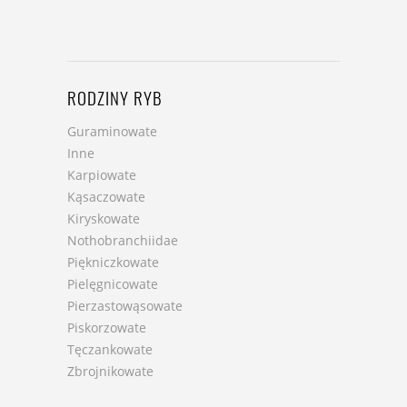
RODZINY RYB
Guraminowate
Inne
Karpiowate
Kąsaczowate
Kiryskowate
Nothobranchiidae
Piękniczkowate
Pielęgnicowate
Pierzastowąsowate
Piskorzowate
Tęczankowate
Zbrojnikowate