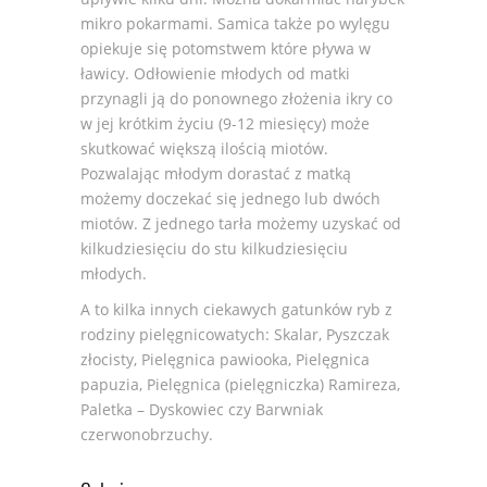
mikro pokarmami. Samica także po wylęgu
opiekuje się potomstwem które pływa w
ławicy. Odłowienie młodych od matki
przynagli ją do ponownego złożenia ikry co
w jej krótkim życiu (9-12 miesięcy) może
skutkować większą ilością miotów.
Pozwalając młodym dorastać z matką
możemy doczekać się jednego lub dwóch
miotów. Z jednego tarła możemy uzyskać od
kilkudziesięciu do stu kilkudziesięciu
młodych.
A to kilka innych ciekawych gatunków ryb z
rodziny pielęgnicowatych:
Skalar
,
Pyszczak
złocisty
,
Pielęgnica pawiooka
,
Pielęgnica
papuzia
,
Pielęgnica (pielęgniczka) Ramireza
,
Paletka – Dyskowiec
czy
Barwniak
czerwonobrzuchy.