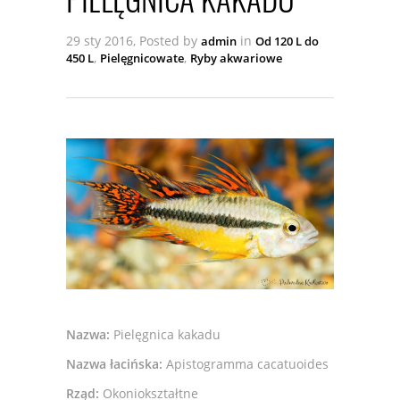
29 sty 2016, Posted by
in
admin
Od 120 L do
,
,
450 L
Pielęgnicowate
Ryby akwariowe
Nazwa:
Pielęgnica kakadu
Nazwa łacińska:
Apistogramma cacatuoides
Rząd:
Okoniokształtne