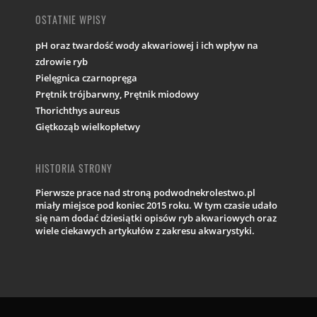
OSTATNIE WPISY
pH oraz twardość wody akwariowej i ich wpływ na
zdrowie ryb
Pielęgnica czarnopręga
Prętnik trójbarwny, Prętnik miodowy
Thorichthys aureus
Giętkoząb wielkopłetwy
HISTORIA STRONY
Pierwsze prace nad stroną podwodnekrolestwo.pl
miały miejsce pod koniec 2015 roku. W tym czasie udało
się nam dodać dziesiątki opisów ryb akwariowych oraz
wiele ciekawych artykułów z zakresu akwarystyki.