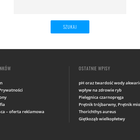
INKÓW
OSTATNIE WPISY
in
pH oraz twardość wody akwario
 Prywatności
wpływ na zdrowie ryb
ony
Pielęgnica czarnopręga
fia
Prętnik trójbarwny, Prętnik m
ca – oferta reklamowa
Thorichthys aureus
Giętkoząb wielkopłetwy