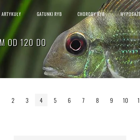
ARTYKUŁY
GATUNKI RYB
CHOROBY RYB
WYPOSAŻE
M OD 120 DO
2
3
4
5
6
7
8
9
10
1
Szukaj: