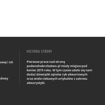
HISTORIA STRONY
Pierwsze prace nad stroną
wej i ich
podwodnekrolestwo.pl miały miejsce pod
koniec 2015 roku. W tym czasie udało się nam
dodać dziesiątki opisów ryb akwariowych
iodowy
oraz wiele ciekawych artykułów z zakresu
akwarystyki.