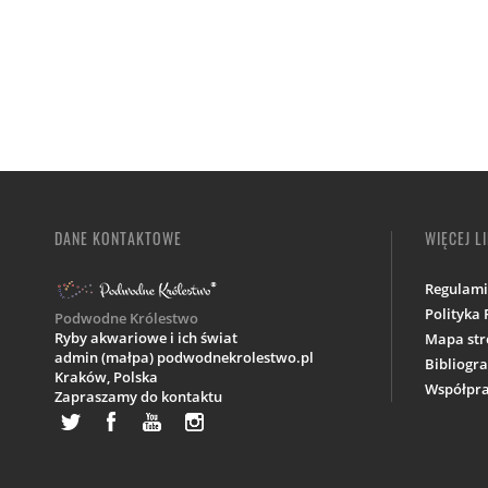
DANE KONTAKTOWE
WIĘCEJ L
Regulam
Polityka
Podwodne Królestwo
Ryby akwariowe i ich świat
Mapa str
admin (małpa) podwodnekrolestwo.pl
Bibliogra
Kraków,
Polska
Współpra
Zapraszamy do kontaktu