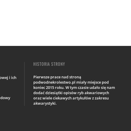
HISTORIA STRONY
Pierwsze prace nad stroną
wej i ich
podwodnekrolestwo.pl miały miejsce pod
koniec 2015 roku. W tym czasie udało się nam
dodać dziesiątki opisów ryb akwariowych
iodowy
oraz wiele ciekawych artykułów z zakresu
akwarystyki.