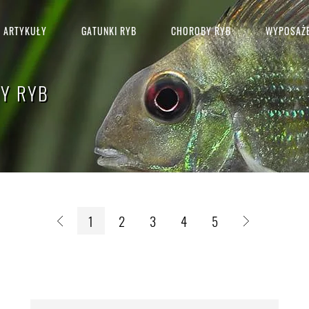
ARTYKUŁY
GATUNKI RYB
CHOROBY RYB
WYPOSAŻE
NY RYB
1
2
3
4
5
Szukaj: