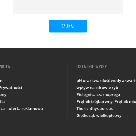
INKÓW
OSTATNIE WPISY
in
pH oraz twardość wody akwario
 Prywatności
wpływ na zdrowie ryb
ony
Pielęgnica czarnopręga
fia
Prętnik trójbarwny, Prętnik m
ca – oferta reklamowa
Thorichthys aureus
Giętkoząb wielkopłetwy