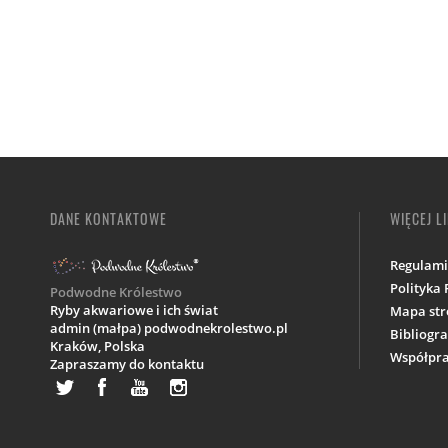
DANE KONTAKTOWE
WIĘCEJ L
Regulam
Polityka
Podwodne Królestwo
Ryby akwariowe i ich świat
Mapa str
admin (małpa) podwodnekrolestwo.pl
Bibliogra
Kraków,
Polska
Współpra
Zapraszamy do kontaktu