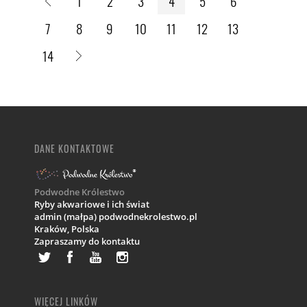
1
2
3
4
5
6
7
8
9
10
11
12
13
14
DANE KONTAKTOWE
Podwodne Królestwo
Ryby akwariowe i ich świat
admin (małpa) podwodnekrolestwo.pl
Kraków,
Polska
Zapraszamy do kontaktu
WIĘCEJ LINKÓW