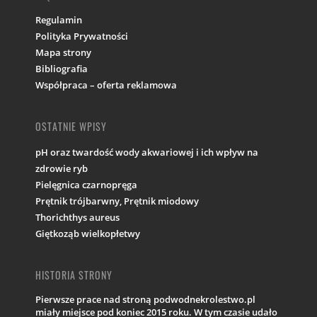
Regulamin
Polityka Prywatności
Mapa strony
Bibliografia
Współpraca – oferta reklamowa
OSTATNIE WPISY
pH oraz twardość wody akwariowej i ich wpływ na
zdrowie ryb
Pielęgnica czarnopręga
Prętnik trójbarwny, Prętnik miodowy
Thorichthys aureus
Giętkoząb wielkopłetwy
HISTORIA STRONY
Pierwsze prace nad stroną podwodnekrolestwo.pl
miały miejsce pod koniec 2015 roku. W tym czasie udało