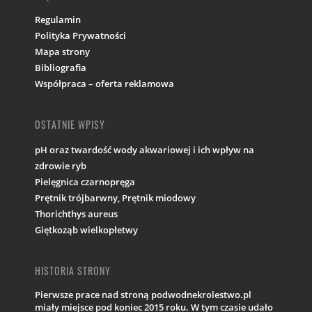
Regulamin
Polityka Prywatności
Mapa strony
Bibliografia
Współpraca – oferta reklamowa
OSTATNIE WPISY
pH oraz twardość wody akwariowej i ich wpływ na
zdrowie ryb
Pielęgnica czarnopręga
Prętnik trójbarwny, Prętnik miodowy
Thorichthys aureus
Giętkoząb wielkopłetwy
HISTORIA STRONY
Pierwsze prace nad stroną podwodnekrolestwo.pl
miały miejsce pod koniec 2015 roku. W tym czasie udało