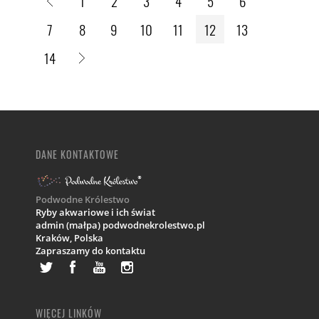
1
2
3
4
5
6
7
8
9
10
11
12
13
14
DANE KONTAKTOWE
Podwodne Królestwo
Ryby akwariowe i ich świat
admin (małpa) podwodnekrolestwo.pl
Kraków,
Polska
Zapraszamy do kontaktu
WIĘCEJ LINKÓW